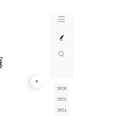
anda
Sophia
2026
2025
2024