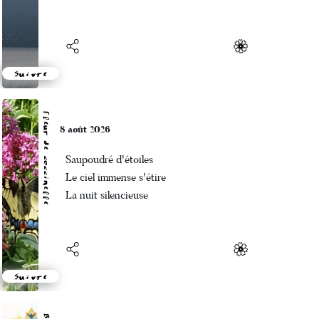
1939
1937
1929
Suivre
1926
Fleur de coccinelle
1925
8 août 2026
1924
Saupoudré d'étoiles
Le ciel immense s'étire
1922
La nuit silencieuse
1921
1920
1918
Suivre
1917
1916