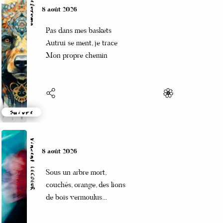
Beloroma
8 août 2026
1913
Pas dans mes baskets
1903
Autrui se ment, je trace
Mon propre chemin
1902
1899
1897
1896
Suivre
1819
Vincent LECŒUR
1816
8 août 2026
1798
Sous un arbre mort,
couchés, orange, des lions
1783
de bois vermoulus…
1781