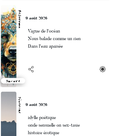
2016
Beloroma
1996
9 août 2026
1990
Vague de l'océan
Nous balade comme un rien
1981
Dans l'eau apaisée
1979
1965
1963
Suivre
1957
1955
Séverine
9 août 2026
1951
idylle poétique
1950
onde sensuelle on sex-tasie
histoire érotique
1947