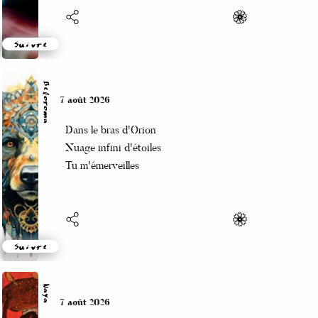
1774
1770
Suivre
1769
1767
Beloroma
7 août 2026
1764
Dans le bras d'Orion
1762
Nuage infini d'étoiles
Tu m'émerveilles
1759
1758
1757
1694
Suivre
1691
Naya
1689
7 août 2026