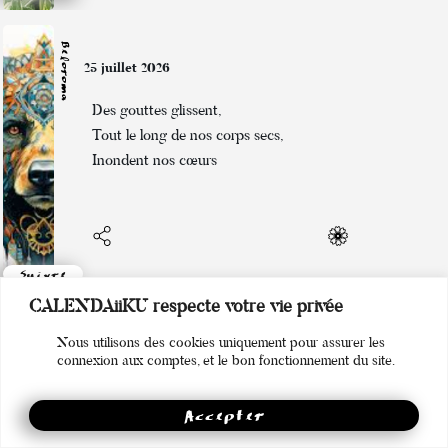
Beloroma
25 juillet 2026
Des gouttes glissent,
Tout le long de nos corps secs,
Inondent nos cœurs
Suivre
CALENDAiiKU respecte votre vie privée
Naya
Nous utilisons des cookies uniquement pour assurer les
24 juillet 2026
connexion aux comptes, et le bon fonctionnement du site.
Moi dedans, je suis...
Accepter
Très nombreuses, avec...
Plein de passions différentes