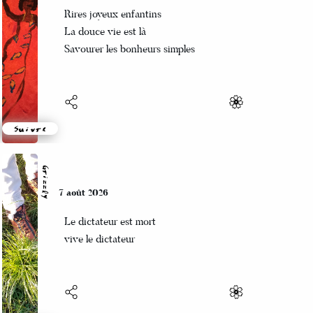
1687
Rires joyeux enfantins
La douce vie est là
1686
Savourer les bonheurs simples
1684
1680
1674
Suivre
1672
1663
Grizzly
7 août 2026
1523
Le dictateur est mort
1499
vive le dictateur