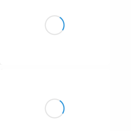
Patrik LACROIX
8 mars 2017
La direction du vent
que le printemps donne
me plait grandement.
Suivre
Manu GINET
8 mars 2017
Calvaire authentique
De ceux qui n'ont que les bombes
Qui rythment les journées