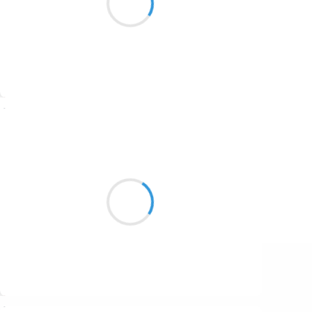
1687
Joue à l'agresseur
1686
1684
1680
Suivre
1674
Guigui
1672
9 mars 2017
1663
Ces langues de pierres grises
1523
Qui couvrent les crêts du Pilat
S’appellent des « Chirats ».
1499
Suivre