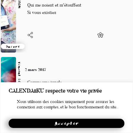
Affreux souvenirs
Qui me noient et m'étouffent
Si vous existiez
Suivre
Vincent LECŒUR
2 mars 2017
Comme une jungle
CALENDAiiKU respecte votre vie privée
dans la brume mon jardin
Nous utilisons des cookies uniquement pour assurer les
verdit à nouveau
connexion aux comptes, et le bon fonctionnement du site.
Accepter