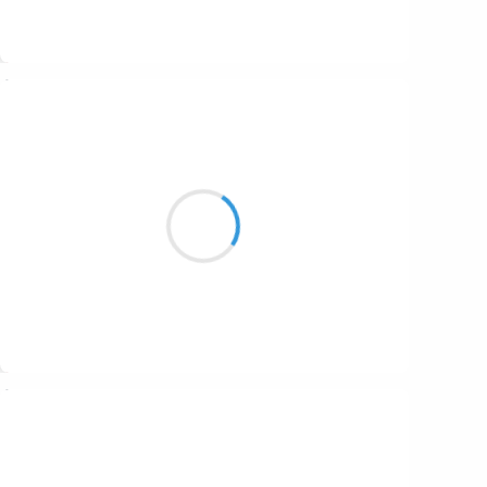
Suivre
Guigui
8 mars 2017
Mercredi ravioles,
Sac congelé à l’unité
Frémissement express
Suivre
Guigui
7 mars 2017