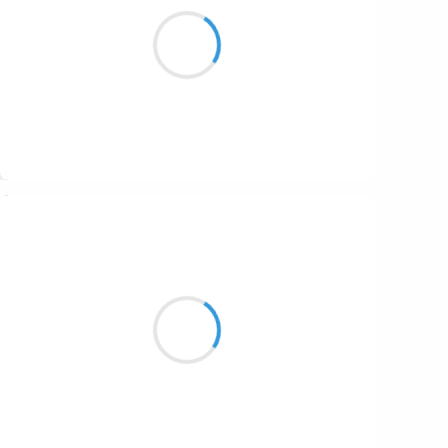
C’est une certitude,
Je préfère le bois au fioul
L’un fume, l’autre pue.
Suivre
Manu GINET
7 mars 2017
Azur et air pur
Entrent de tous les côtés
Pour mon corps avide