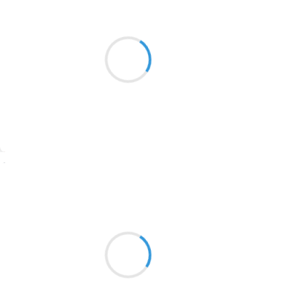
Marcel_FREEDOM
10 mars 2017
2016
J'ai mis les mots au
1996
tapin pour la sensation,
prostitué la diction
1990
(Akhenaton - Bad boys de Marseille)
1981
1979
1965
Suivre
1963
Alexis MANU
1957
1955
10 mars 2017
1951
1950
1947