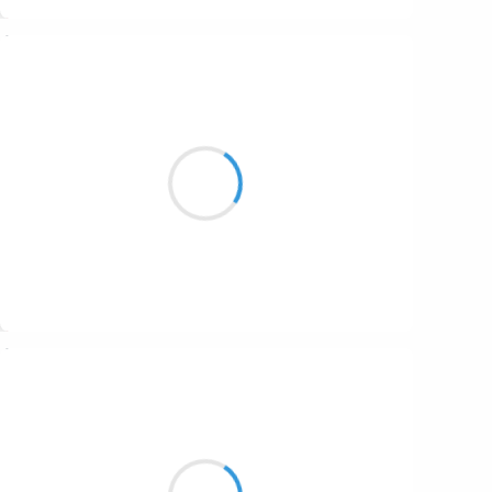
Suivre
Patrik LACROIX
7 mars 2017
Tout le monde
sait tout sans rien dire.
Autant se faire baiser.
Suivre
Vincent LECŒUR
7 mars 2017
Et maintenant de gros flocons flottent