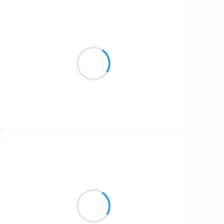
Alexis MANU
8 mars 2017
Suivre
Marcel_FREEDOM
8 mars 2017
Un acajou joue,
Fait des planches en noix noires et
Donne un Prévert vert