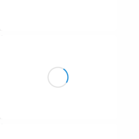
Suivre
Vincent LECŒUR
8 mars 2017
Dans un océan
de gris un pale soleil
brille faiblement
Suivre