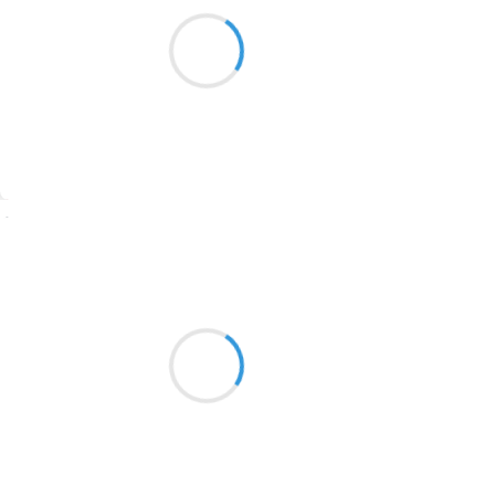
Marcel_FREEDOM
Dans ce monde immonde
1913
Chaque Homme écrasé est une
Promesse de larmes
1903
1902
1899
Suivre
1897
1896
Vincent LECŒUR
9 mars 2017
1819
Poudre épaisse
1816
Très dure à skier, molle
1798
Lourde à brasser
1783
1781