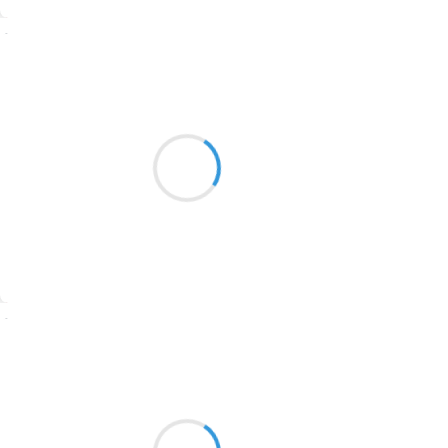
1774
Suivre
1770
Patrik LACROIX
1769
9 mars 2017
1767
Le chat bondi de jeu,
1764
tourbillonnant
autour de l’oiseau mort.
1762
1759
1758
Suivre
1757
1694
Manu GINET
9 mars 2017
1691
Carrément méchant
1689
Le petit monsieur stressé