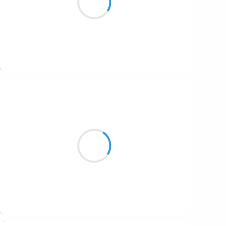
comme flotte mon âme
Suivre
Marcel_FREEDOM
7 mars 2017
Tape au coeur de la
zique automatique de
ma clique
(Akhenaton - Bad boys de Marseille)
Suivre