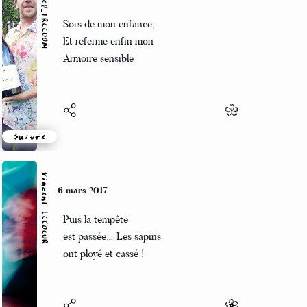
Marcel_FREEDOM
6 mars 2017
Sors de mon enfance,
Et referme enfin mon
Armoire sensible
Suivre
Vincent LECŒUR
6 mars 2017
Puis la tempête
est passée… Les sapins
ont ployé et cassé !