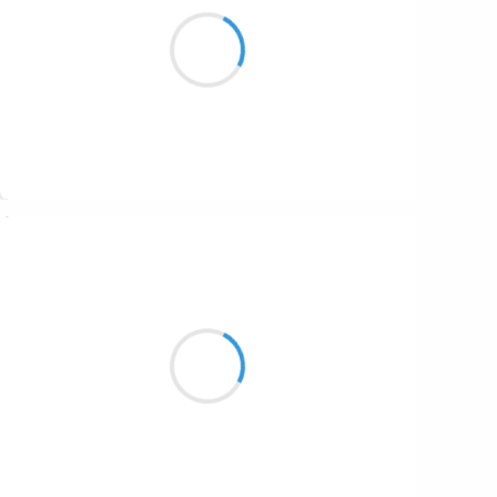
Viande de cerf
pour un non-anniversaire
La Saint-Amour !
Suivre
Patrik LACROIX
14 février 2017
Une affection soudaine
m’envahie le rouge des yeux.