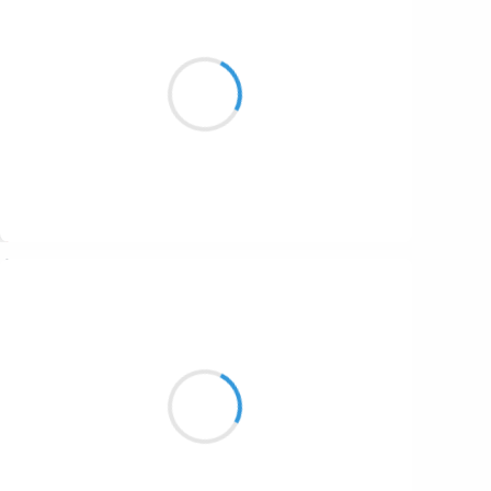
Guigui
15 février 2017
Epuisement total,
La machine a trop donné,
La corde s’est rompue
Suivre
Marianne BENNY PERRON
15 février 2017
Cccccatalogne!
Déchirez-moi de jaune!
un matin d’idée…
- Citation de Jean-Charles Fonti