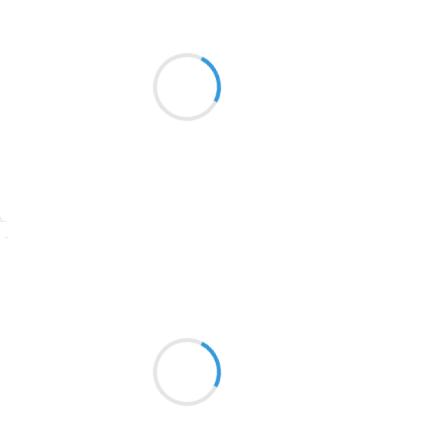
Guigui
16 février 2017
2016
Pour un simple effort,
1996
L’enfant rit et l’ado boude
1990
L’adulte, lui, subit
1981
1979
1965
Suivre
1963
Mi
1957
16 février 2017
1955
un fago pour le four du
1951
village un fago pour la cabane
des canard
1950
1947