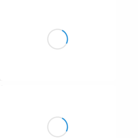
Vincent LECŒUR
15 février 2017
C’est de la brume
flottant à la surface
de l’onde grise
Suivre
Patrik LACROIX
15 février 2017
La vie, sans remords,
se permets tant de choses
que l’histoire se répète.