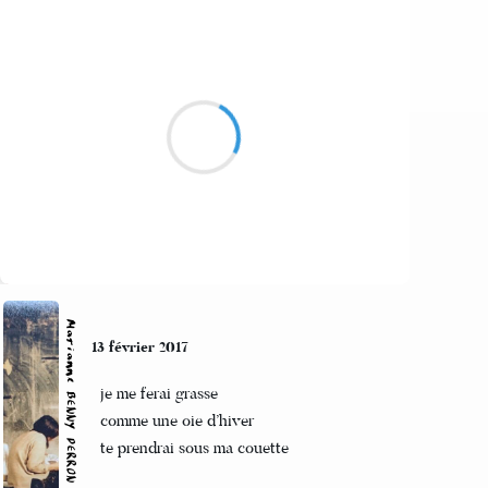
Mi
14 février 2017
bourgon branche
fait le regale
de mon ans et
de mais montous
Suivre
Marianne BENNY PERRON
13 février 2017
je me ferai grasse
comme une oie d’hiver
te prendrai sous ma couette