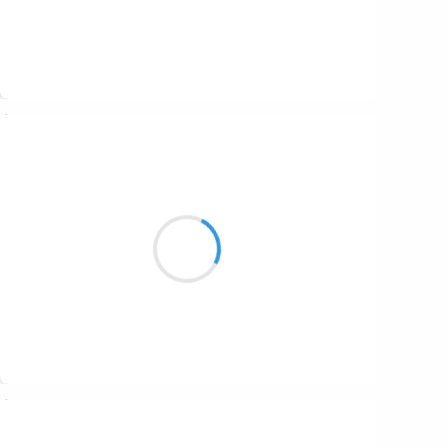
Suivre
Manu GINET
15 février 2017
Quand la pleine douceur
Met le sol à nu
Ça glisse plus vraiment
Suivre