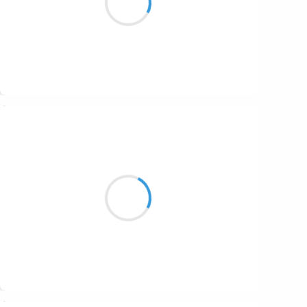
Le Septentrion.
Suivre
Marianne BENNY PERRON
14 février 2017
l’année de la lumière
pour ceux qui ont oublié
de la nommer
Suivre