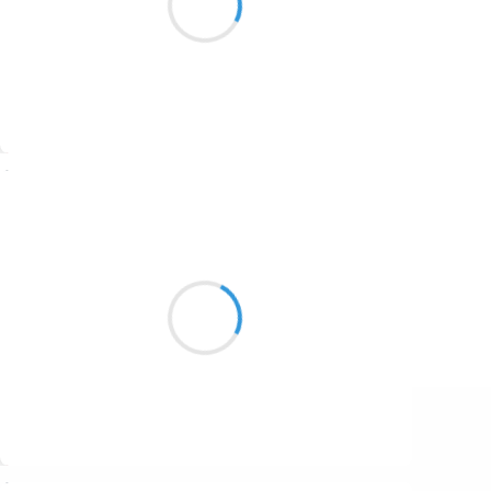
je peux fagoter
1687
1686
1684
1680
Suivre
1674
Marcel_FREEDOM
1672
15 février 2017
1663
Mes petits agneaux
1523
Ne seront jamais mangés,
Mais par moi éteints ?
1499
Suivre