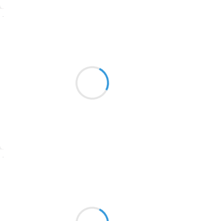
1774
Suivre
1770
Manu GINET
1769
16 février 2017
1767
Oh !toi mon ami
1764
Ta sagesse d'ancien se meurt
Tu restes dans mon coeur
1762
1759
1758
Suivre
1757
1694
Mi
1691
15 février 2017
1689
Les branche bien manger