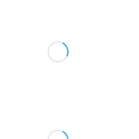
Suivre
Manu GINET
14 février 2017
Ici sur tes terres
Là où tu menais tes bêtes
Juste le silence
Suivre
Guigui
14 février 2017
Le Bec de l’Orient
Domine de sa froide raideur