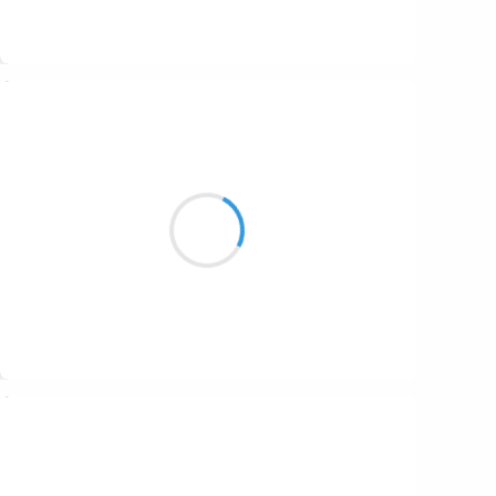
Suivre
Marcel_FREEDOM
14 février 2017
Je me dois de faire,
Au détriment du présent,
Promesse au futur
Suivre
Vincent LECŒUR
14 février 2017