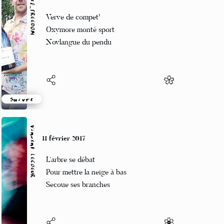
Marcel_FREEDOM
11 février 2017
Verve de compet'
Oxymore monté sport
Novlangue du pendu
Suivre
Vincent LECŒUR
11 février 2017
L’arbre se débat
Pour mettre la neige à bas
Secoue ses branches