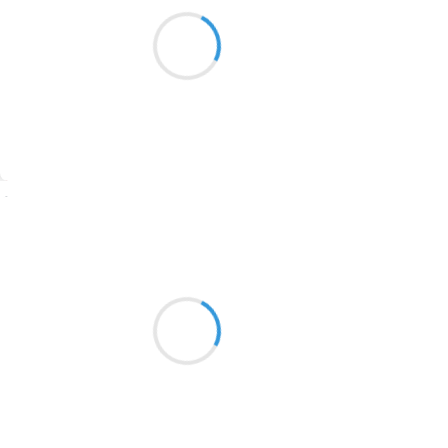
J’entends les scieries
1913
et les chants se déployer
Si loin si proche
1903
1902
1899
Suivre
1897
1896
Patrik LACROIX
16 février 2017
1819
Une écharde au cœur,
1816
par une brise sans scrupule
1798
qui me tient.
1783
1781