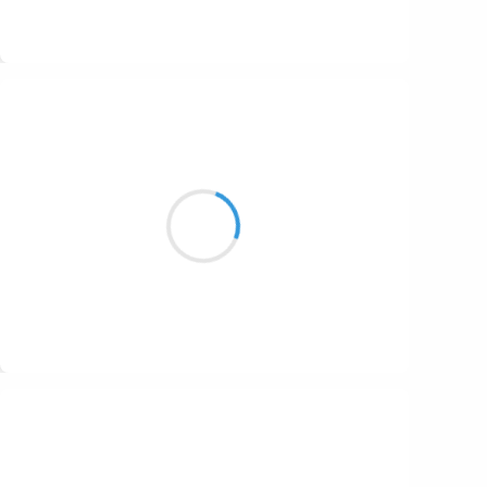
Suivre
Marcel_FREEDOM
2 février 2017
J'ai subtilisé
Toute la voute céleste
Marre des lucioles.
Suivre
Vincent LECŒUR
2 février 2017