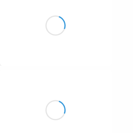
Marianne BENNY PERRON
3 février 2017
d’un froid qui frise
les oreilles et crispe
les sourds
Suivre
Mi
2 février 2017
un marre bien plein
un petit feu bris un reste de glace