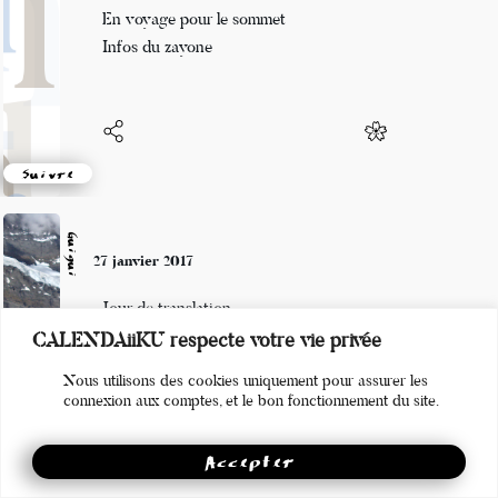
Les canards sont là
En voyage pour le sommet
Infos du zayone
Suivre
Guigui
27 janvier 2017
Jour de translation
CALENDAiiKU respecte votre vie privée
On préserve les lignes de fuite
Nous utilisons des cookies uniquement pour assurer les
Et gagne en longueurs.
connexion aux comptes, et le bon fonctionnement du site.
Accepter