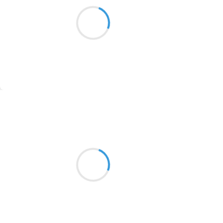
Marcel_FREEDOM
L'épais manteau blanc
1913
Alourdit sous mes pas lents
Jusqu'au bruit du vent
1903
1902
1899
Suivre
1897
1896
Grizzly
3 février 2017
1819
une bien belle journée
1816
regards entendus
1798
virée dans les bois pâturés
1783
1781