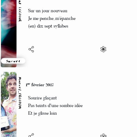
Vincent LECŒUR
er
1
février 2017
Sur un jour nouveau
Je me penche, m’épanche
(en) dix sept syllabes
Suivre
Marcel_FREEDOM
er
1
février 2017
Sourire glaçant
Pas teints d'une sombre idée
Et je glisse loin