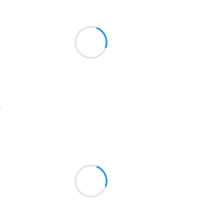
Manu GINET
4 février 2017
2016
Chevreuil silencieux
1996
Cet animal est tranquille
1990
Téléski hardcore
1981
1979
1965
Suivre
1963
Patrik LACROIX
1957
4 février 2017
1955
Je lui tendis la main
1951
comme on tend une bouteille
à un ami…
1950
1947