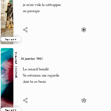
Ma doudou crit au secours
je m’en vole la rattrapper
au passage
Suivre
Vincent LECŒUR
31 janvier 2017
Le renard bondit
Se retourne, me regarde
Ami tu es beau