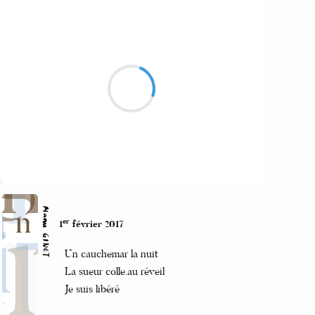
Grizzly
2 février 2017
transplantation, jonché,
vaquer à des occupations,
coiffeurs à Calais, rien
Suivre
Manu GINET
er
1
février 2017
Un cauchemar la nuit
La sueur colle.au réveil
Je suis libéré