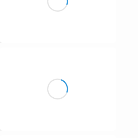
M’ont plaqué au sol.
Suivre
Marianne BENNY PERRON
2 février 2017
un marin tissé
pour veiller sur
chaque famille honnête
Suivre