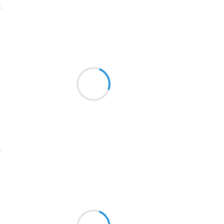
1774
Suivre
1770
Mi
1769
3 février 2017
1767
on hesite on attend on s’
1764
est pas on continu si demain il
neige
1762
1759
1758
Suivre
1757
1694
Marcel_FREEDOM
3 février 2017
1691
La brume des champs
1689
Engourdit les prédateurs