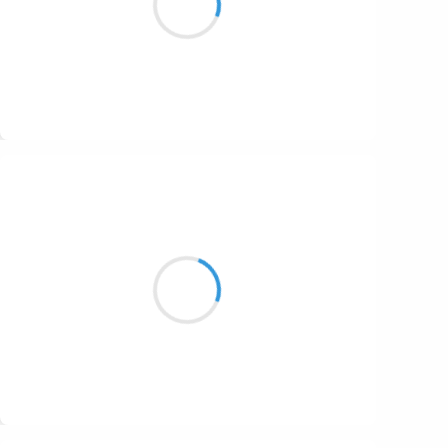
1687
Et les vers paradent
1686
1684
1680
Suivre
1674
Vincent LECŒUR
1672
3 février 2017
1663
Ce soir au Phare
1523
C’est la tournée du phénix
Renaud est vivant
1499
Suivre