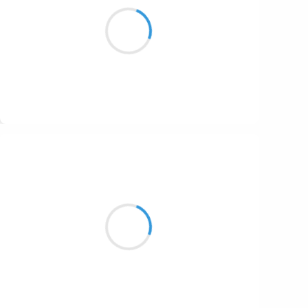
Vent de tempête
Tout là-haut sur les crêtes
À trois mille mètres
Suivre
Patrik LACROIX
2 février 2017
Il faut remettre
le ver dans le fruit.
Il est temps de vivre.