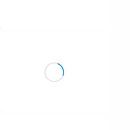
Suivre
Guigui
3 février 2017
Ça faisait vingt ans…
Mon dieu que le temps passe vite,
On a bien changé.
Suivre