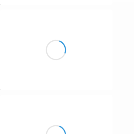
Suivre
Manu GINET
2 février 2017
Yin yang sur les pistes
Le soleil pose ses limites
Et trace deux couleurs
Suivre
Guigui
2 février 2017
Les coups de buttoir
De ces rafales déchainées