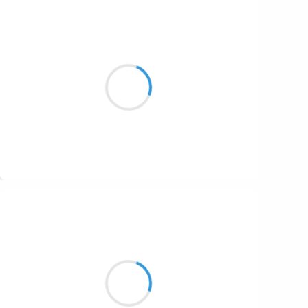
Patrik LACROIX
3 février 2017
Tomber, se relever,
bruler la charrue et libérer les bœufs!
Suivre
Manu GINET
3 février 2017
Les sourires arrivent
Avec les pépites célestes
Qui enfin nous touchent