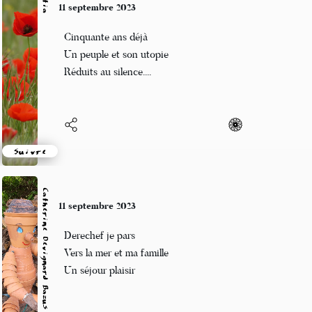
Marcel_FREEDOM
9 septembre 2023
Ile de délire
Un temps je me perds au large
J'apprends des marées
Suivre
Jean-Luc
8 septembre 2023
Brillante et sucrée
S’y blottir et la serrer
Une envie d’aimer