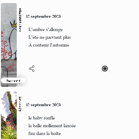
Grizzly
10 septembre 2023
branches courbées
cassées sous le poids
des fruits mûrs
Suivre
Ubu100titre
10 septembre 2023
Bouteille couchée
Sur la table du jardin
Quelques gouttes d'hier