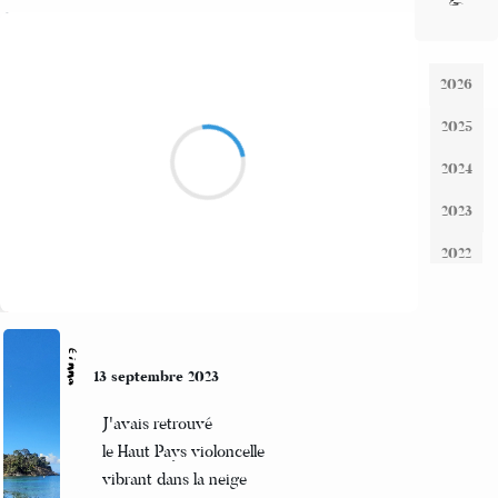
Naga
11 septembre 2023
Un lendemain, et
Reprendre les choses en main
Verticalité
Suivre
Jean-Luc
11 septembre 2023
Vicissitudes !
Face aux impermanences
Trouver sa place