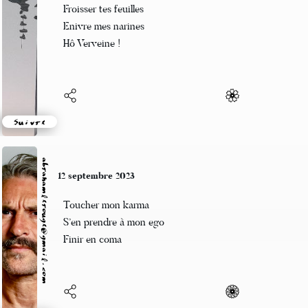
Revenons au doigt
Celui qui dicte la loi
Au nom de la foie
Suivre
Naga
9 septembre 2023
Poussières d'ennui
Les ombres pâles rasent
La rue macadam