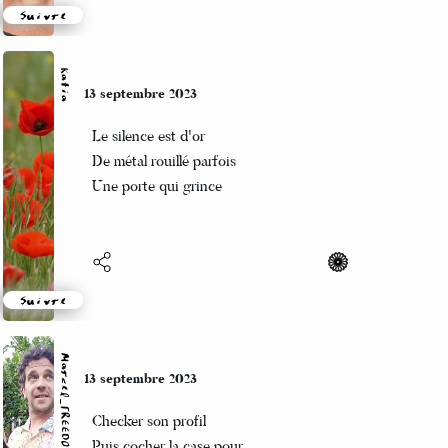
Suivre
Marcel_FREEDOM
11 septembre 2023
Nouvelles lumières
Nouveaux nous, vos, nos, vous
Autre paysage
Suivre
Mary
11 septembre 2023
les acteurs se concentraient
le rire débordait on l'entendait