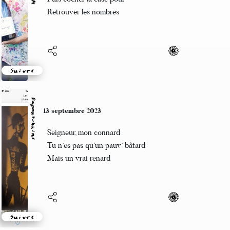
un vrai moment de gaieté
Suivre
Naga
10 septembre 2023
Quelque part, là
En orbite, j'aperçois
Le monde à travers toi
Suivre