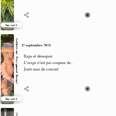
Suivre
abrahamlerouge@gmail.com
10 septembre 2023
Beaucoup d’homélies
Et âpres engagements
Belles ovalies
Suivre