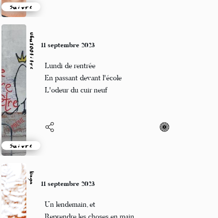
Suivre
Ubu100titre
9 septembre 2023
Été indien
L'odeur des pins parasols
Sur le sable brûlant
Suivre
Pipitfarlouze
9 septembre 2023
Univers houleux
Une boite noire divague