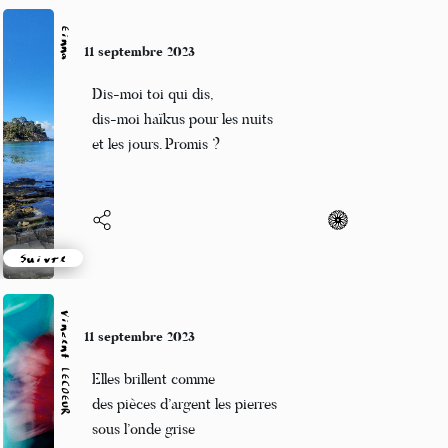
Naya
9 septembre 2023
Terre, oh mère, toi qui secoue
Ces humains ignorants
Pour ébranler leur conscience ?
Suivre
C-cédille
9 septembre 2023
L'eau glisse, caresse
Éclat de gouttes fraîches
Active ton fluide