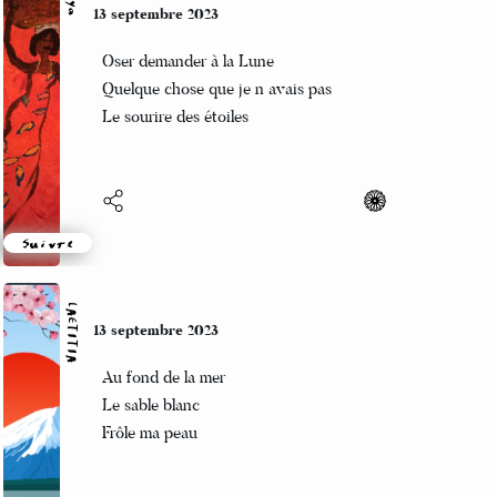
Vincent LECŒUR
11 septembre 2023
Elles brillent comme
des pièces d’argent les pierres
sous l’onde grise
Suivre
Papouschkine
11 septembre 2023
Je déménage
Tous les cartons, en nage
Malgré mon âge