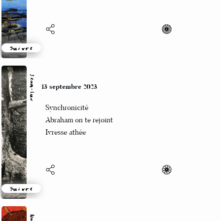
Suivre
Einna
11 septembre 2023
Dis-moi toi qui dis,
dis-moi haïkus pour les nuits
et les jours. Promis ?
Suivre