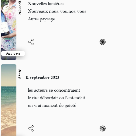
Catherine Devignard Bazus
Nage comme un poisson
Glisse dans l'onde lisse et douce
Belles ondulations
Suivre
Einna
8 septembre 2023
Filles du feu îles
CALENDAiiKU respecte votre vie privée
plus vives que tout printemps
Nous utilisons des cookies uniquement pour assurer les
cœur de l'océan
connexion aux comptes, et le bon fonctionnement du site.
Accepter