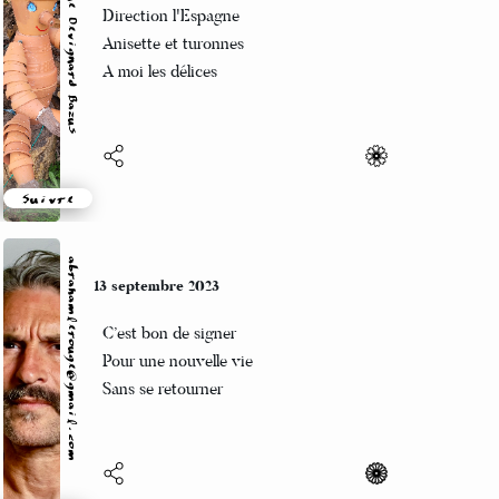
Catherine Devignard Bazus
Derechef je pars
Vers la mer et ma famille
Un séjour plaisir
Suivre
Vinny
11 septembre 2023
Défaites et échecs
forgent les futurs succès
Leçons de vie