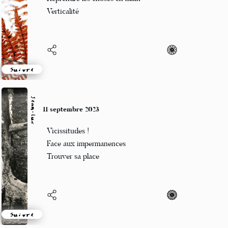
Danse le tango
Suivre
Papouschkine
9 septembre 2023
Prenez la vague
Soyez sans vague à l’âme
Port de la Hague
Suivre