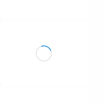
Suivre
Ubu100titre
7 septembre 2023
Les pierres
Retiennent
Même le sable
Suivre
Rose.s
7 septembre 2023