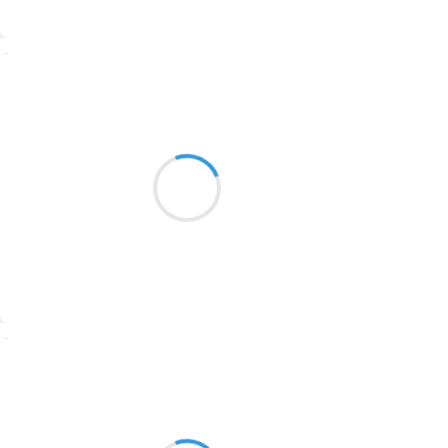
1774
Suivre
1770
Catherine Devignard Bazus
1769
8 septembre 2023
1767
Nage comme un poisson
1764
Glisse dans l'onde lisse et douce
Belles ondulations
1762
1759
1758
Suivre
1757
1694
Einna
8 septembre 2023
1691
Filles du feu îles
1689
plus vives que tout printemps