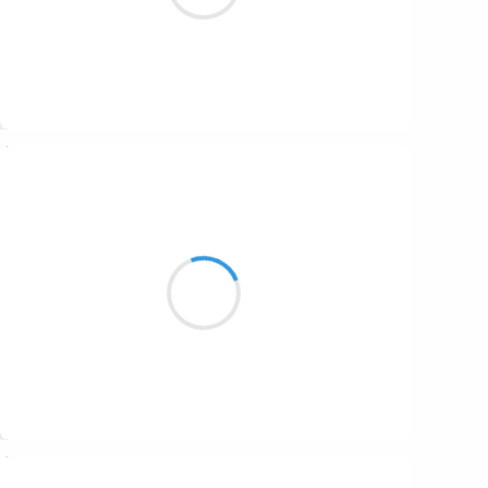
Suivre
Papouschkine
8 septembre 2023
Soleil éclatant
S’élevant si lentement
Devint for brûlant
Suivre