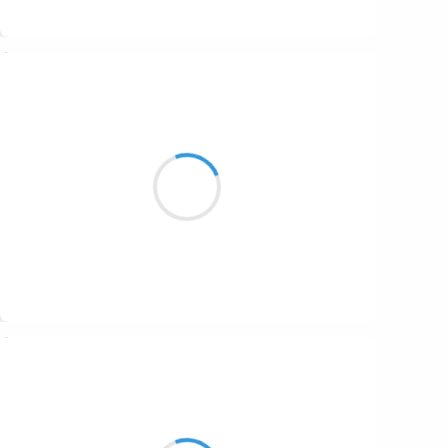
Suivre
Mary
7 septembre 2023
L'arriere saison fait
ses premiers pas
mais le sable est toujours là
Suivre
Katia
7 septembre 2023
Orange et violet
Vert, blanc, jaune, ce midi