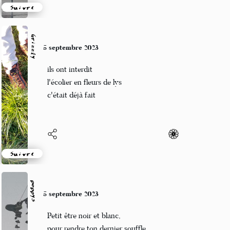
Suivre
Grizzly
5 septembre 2023
ils ont interdit
l'écolier en fleurs de lys
c'était déjà fait
Suivre
poppys
5 septembre 2023
Petit être noir et blanc,
pour rendre ton dernier souffle,