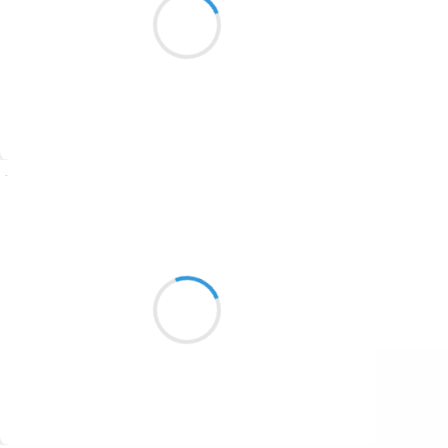
1687
cœur de l'océan
1686
1684
1680
Suivre
1674
Vinny
1672
8 septembre 2023
1663
Ne pas s'attarder
1523
Surtout ne pas s'attarder
Et puis pourquoi pas ?
1499
Suivre