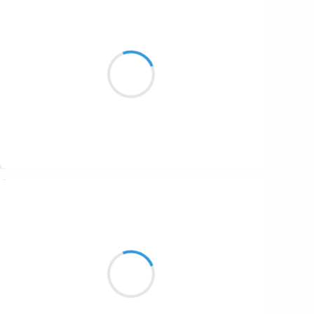
Naga
7 septembre 2023
Et si à très vite
Voulait nous dire à bientôt
Adieu à jamais
Suivre
Grizzly
7 septembre 2023
un intrépide
passe son chemin
devant toutes les ébahies