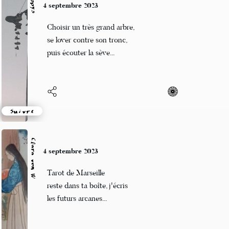
poppys
4 septembre 2023
Choisir un très grand arbre,
se lover contre son tronc,
puis écouter la sève...
Suivre
Clara von W
4 septembre 2023
Tarot de Marseille
reste dans ta boîte, j'écris
les futurs arcanes...