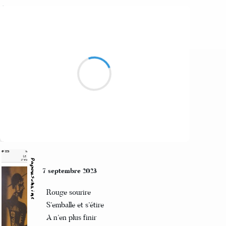
C-cédille
7 septembre 2023
Genoux constellés
La Grande Ourse teintée bleu
J'ai tapé trop fort
Suivre
Papouschkine
7 septembre 2023
Rouge sourire
S’emballe et s’étire
A n’en plus finir