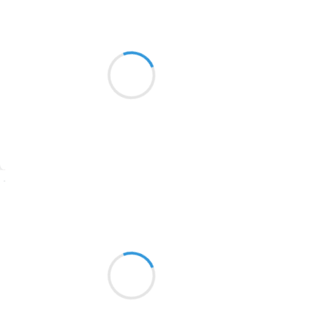
C-cédille
9 septembre 2023
2016
L'eau glisse, caresse
1996
Éclat de gouttes fraîches
1990
Active ton fluide
1981
1979
1965
Suivre
1963
Jean-Luc
1957
9 septembre 2023
1955
Se désadhérer
1951
Reconnaître l’indistinct
Et gagner des points
1950
1947