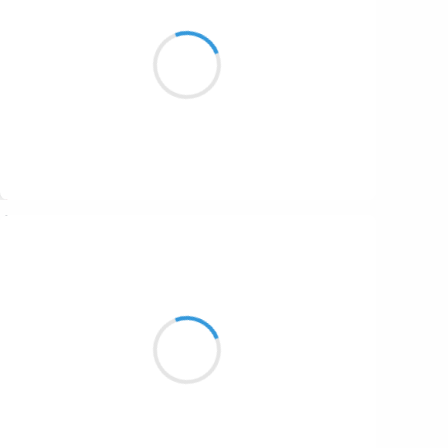
Comme les papillons
les feuilles d'automne s'envolent
les couleurs sont belles
Suivre
Catherine Devignard Bazus
7 septembre 2023
Fièvre créative
Besoin de bouger les meubles
Youpla c'est génial