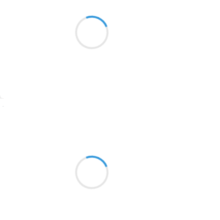
Brillante et sucrée
1913
S’y blottir et la serrer
Une envie d’aimer
1903
1902
1899
Suivre
1897
1896
Ubu100titre
8 septembre 2023
1819
Si j'étais aveugle
1816
Je dechiffrerai en braille
1798
Les mots de sa peau
1783
1781