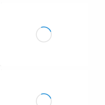
Marcel_FREEDOM
8 septembre 2023
Pour recommencer
Fermer une porte à clé
Quête de quiétude
Suivre
C-cédille
8 septembre 2023
La nuit s'étiole
Les dunes immobiles
Des corps endormis