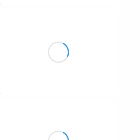
Suivre
Manu GINET
8 février 2017
Mais pourquoi faut-il?
Se faire diriger tout le temps
Les patrons exigent
Suivre
Guigui
8 février 2017
Mini signature,
Mini empreinte digitale,