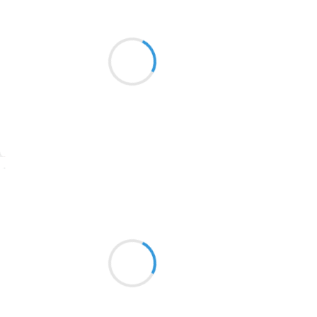
Manu GINET
10 février 2017
2016
L'ambulance qui monte
1996
Jusqu'à la maison du vieux
1990
Et mon coeur se pince
1981
1979
1965
Suivre
1963
Patrik LACROIX
1957
10 février 2017
1955
Fossiles sur de vrais yeux.
1951
Un artéfact compact avance en dormant.
1950
1947