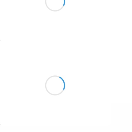
1687
ce qui m'a construit.
1686
1684
1680
Suivre
1674
Vincent LECŒUR
1672
9 février 2017
1663
C’est une flamme
1523
qui brille et vacille
Je la rallume
1499
Suivre