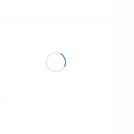
Suivre
Marcel_FREEDOM
8 février 2017
Doux et droits chemins,
La fierté de tous les suivre,
Leur vacuité crasse.
Suivre
Vincent LECŒUR
8 février 2017