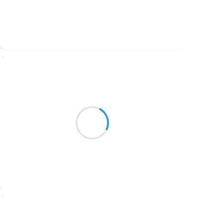
Suivre
Guigui
9 février 2017
J’ai toujours aimé
Embrasser de mon regard
Cette jolie maquette.
Suivre