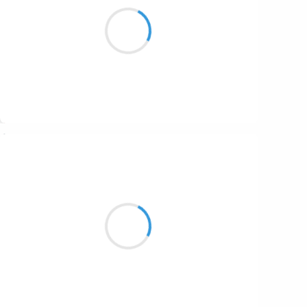
Des balles de coton
dans l’air du Mississippi
Il neige sur Zion
Suivre
Patrik LACROIX
8 février 2017
Ai le cul en compote
assis dans le panier de pommes.