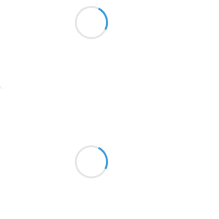
Marcel_FREEDOM
Ô tragique rage
1913
Que ce cuisant désespoir
Change en vieillesse.
1903
1902
1899
Suivre
1897
1896
Grizzly
9 février 2017
1819
le sourire du travail bien fait
1816
la sensation d’être utile
1798
le doute sur ton intelligence
1783
1781