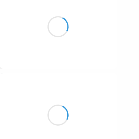
Marianne BENNY PERRON
9 février 2017
là on ton haleine emplissait l’air
vivait un drôle d’enfant
boiteux
Suivre
Mi
8 février 2017
La neige et partie est
derrier faut range ce quelle
avez trouver bon de déplacé