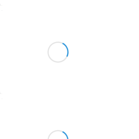
1774
Suivre
1770
Mi
1769
9 février 2017
1767
Une petit marre pas
1764
pour les canard mais pour mon amie
le crapeau et tout c’est cousin
1762
1759
1758
Suivre
1757
1694
Marcel_FREEDOM
9 février 2017
1691
Te recevoir me
1689
Pousse à vider de son sens