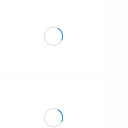
Patrik LACROIX
9 février 2017
Combien de baleines mourront
Pour te voir nue sur l’esplanade?
Suivre
Manu GINET
9 février 2017
Regardant les sièges
J'aurais envie de m'asseoir
Et partir en haut