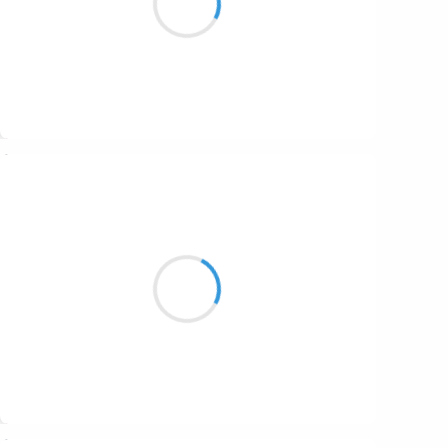
Mais maxi passeport
Suivre
Marianne BENNY PERRON
8 février 2017
l’année du parasite
est morte dans l’oeuf
Suivre