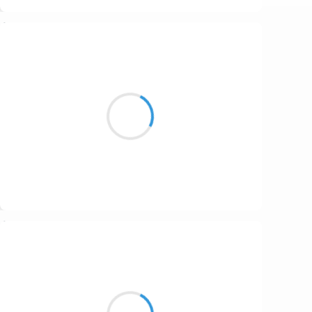
Suivre
Guigui
22 janvier 2017
La logique voulait
Qu’avec si peu de contrôle
On s’éclate dans l’arbre…
Suivre
Manu GINET
22 janvier 2017
Succession d'images
Les acteurs nous font vibrer