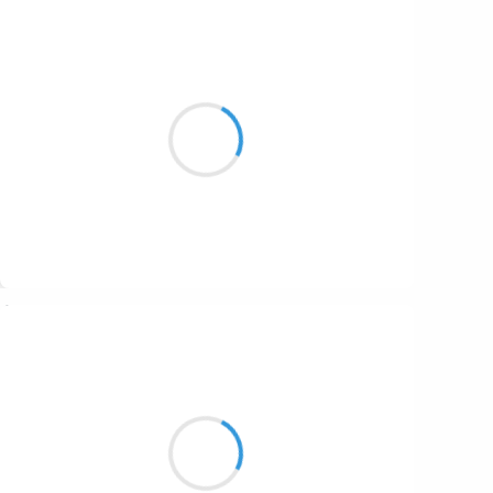
Guigui
24 janvier 2017
J’ai ouvert la porte
Tu avais les yeux rougis
« Elle vient de mourir »
Suivre
Moumoon
24 janvier 2017
Tout vert le jour,
Bâtons et marrons la nuit
Phasmes grandissants.