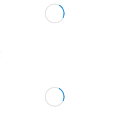
Au loin sous la mer
1913
de nuages, la vallée
enfouie disparait
1903
1902
1899
Suivre
1897
1896
25 janvier 2017
Mi
1819
Un gros oeufs
blanc possé au pied
1816
du tas de fumier une
1798
canne commence sont
année
1783
1781