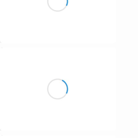
La fête du ciné
Suivre
Vincent LECŒUR
22 janvier 2017
Un vaste suaire
A envahi la vallée
Gris délétère
Suivre