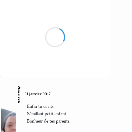
Mi
22 janvier 2017
La poule ou oeuf
l’oeuf ou la poule
La poules ou…
Suivre
Moumoon
21 janvier 2017
Enfin tu es né,
Sémillant petit enfant
Bonheur de tes parents.