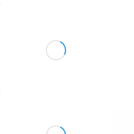
1774
Suivre
1770
24 janvier 2017
Mi
1769
Une queue d’ans
1767
qui va mal ou un
1764
autre animals
argils et miel
1762
qu’il est soulage
1759
1758
Suivre
1757
1694
Vincent LECŒUR
24 janvier 2017
1691
Les premières pentes
1689
dissipent ma mauvaise