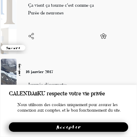
Dans ma tête ça va
Ça vient ça tourne c'est comme ça
Purée de neurones
Suivre
Guigui
16 janvier 2017
Journée découverte:
CALENDAiiKU respecte votre vie privée
Du pays de Dieulefit
Nous utilisons des cookies uniquement pour assurer les
Juste pour un rencart
connexion aux comptes, et le bon fonctionnement du site.
Accepter