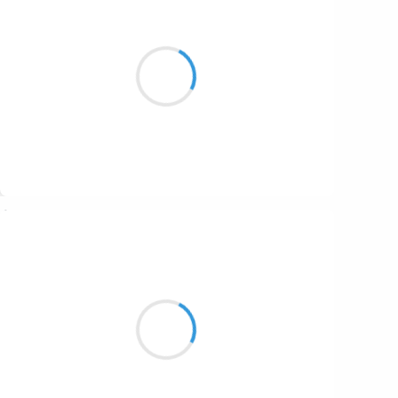
Vincent LECŒUR
23 janvier 2017
Trois corbeaux dansent
À la frontière du nuage
Oiseaux de malheur ?
Suivre
Manu GINET
23 janvier 2017
L'herbe réapparaît
Un tapis marron sur blanc
Bonjour au printemps