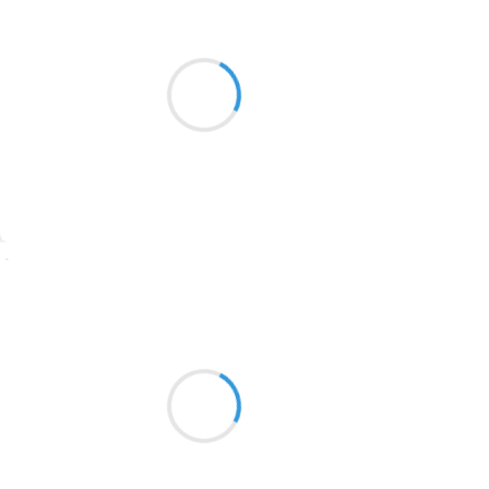
Moumoon
25 janvier 2017
2016
Arbres somnolents,
1996
Lune grandiloquente,
1990
Moi qui m'endors.
1981
1979
1965
Suivre
1963
Guigui
1957
25 janvier 2017
1955
Drôles de retrouvailles
1951
Ton café et mon Perrier,
La pluie, le beau temps…
1950
1947