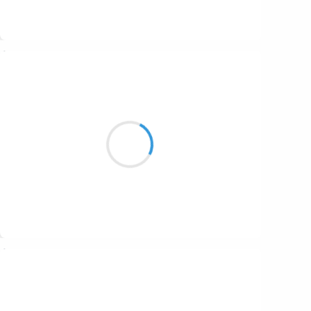
Suivre
Guigui
23 janvier 2017
L’avenir du monde
S’est dessiné ce matin
Avec un point com.
Suivre
Moumoon
23 janvier 2017