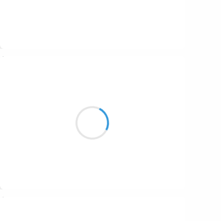
Suivre
Mi
23 janvier 2017
Une poule deux poules
trois poules quatre poules
cinq poules six poules
pas d’oeuf
Suivre