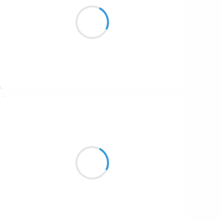
Cours cours petite souris,
Le chat à trois pattes,
Sinon se délectera.
Suivre
Moumoon
22 janvier 2017
C'est l'histoire d'un pingouin,
Qui respire par les fesses
Un jour il c'est assis et il est mort.