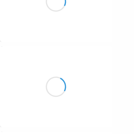
1687
humeur matinale
1686
1684
1680
Suivre
1674
Manu GINET
1672
24 janvier 2017
1663
Une amie à ski
1523
Un sourire qui nous ravit
Nôtre vie en haut
1499
Suivre