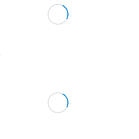
C’est à gros flocons
1913
Que la neige retombe
Sur notre station
1903
1902
1899
Suivre
1897
1896
Marcel_FREEDOM
5 février 2017
1819
Certain de demain
1816
Je ne sais pas pour autant
1798
Si je le pourrai
1783
1781