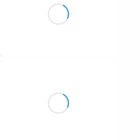
Ce soir au Phare
C’est la tournée du phénix
Renaud est vivant
Suivre
Patrik LACROIX
3 février 2017
Tomber, se relever,
bruler la charrue et libérer les bœufs!