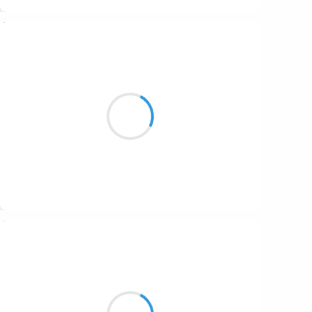
Suivre
Manu GINET
3 février 2017
Les sourires arrivent
Avec les pépites célestes
Qui enfin nous touchent
Suivre
Guigui
3 février 2017
Ça faisait vingt ans…
Mon dieu que le temps passe vite,