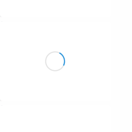
Suivre
Marcel_FREEDOM
3 février 2017
La brume des champs
Engourdit les prédateurs
Et les vers paradent
Suivre
Vincent LECŒUR
3 février 2017