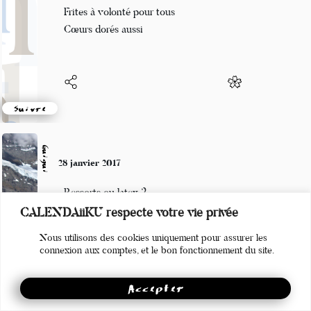
C'est un vrai délice
Frites à volonté pour tous
Cœurs dorés aussi
Suivre
Guigui
28 janvier 2017
Ressorts ou latex ?
CALENDAiiKU respecte votre vie privée
Pour y faire des cabriolles,
Nous utilisons des cookies uniquement pour assurer les
Préférons la mousse
connexion aux comptes, et le bon fonctionnement du site.
Accepter