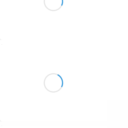
1687
Jusqu'au bruit du vent
1686
1684
1680
Suivre
1674
Vincent LECŒUR
1672
4 février 2017
1663
Il y a les porcs et les seigneurs
1523
Les porcs se roulent dans la fange
Les seigneurs les ignorent
1499
Suivre