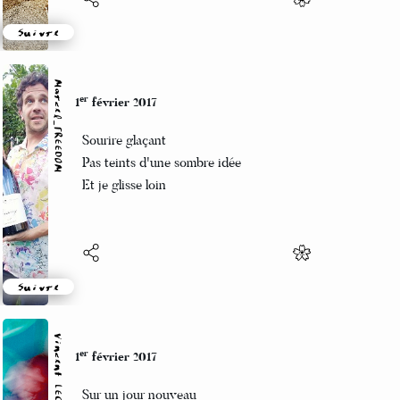
Suivre
Marcel_FREEDOM
er
1
février 2017
Sourire glaçant
Pas teints d'une sombre idée
Et je glisse loin
Suivre
Vincent LECŒUR
er
1
février 2017