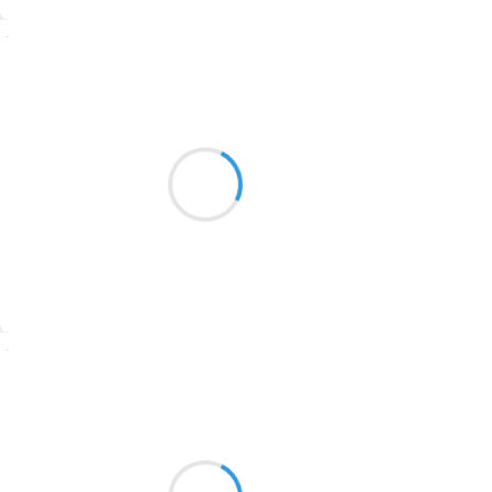
1774
Suivre
1770
Mi
1769
4 février 2017
1767
Les canard font leur premier
1764
sorti ils font le tour du village
1762
1759
1758
Suivre
1757
1694
Marcel_FREEDOM
4 février 2017
1691
L'épais manteau blanc
1689
Alourdit sous mes pas lents