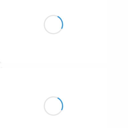
Marianne BENNY PERRON
4 février 2017
Tous à fleur de peau
de se voir
nus ensemble
Suivre
Mi
3 février 2017
on hesite on attend on s’
est pas on continu si demain il
neige