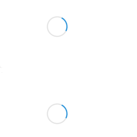
Guigui
5 février 2017
2016
Huit cent vingt kilos,
1996
Pris le temps d’un long week-end…
1990
N’en v’la une belle perf’
1981
1979
1965
Suivre
1963
Manu GINET
1957
5 février 2017
1955
Il fait nuit le jour
1951
On ne voit pas à deux mètres
L'art d'être dans le brouillard
1950
1947