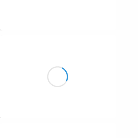
Suivre
Guigui
4 février 2017
C’est enfin la fin,
D’une longue traque de mort de faim
J’arrive à mes fins
Suivre