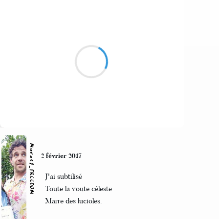
Grizzly
3 février 2017
une bien belle journée
regards entendus
virée dans les bois pâturés
Suivre
Marcel_FREEDOM
2 février 2017
J'ai subtilisé
Toute la voute céleste
Marre des lucioles.