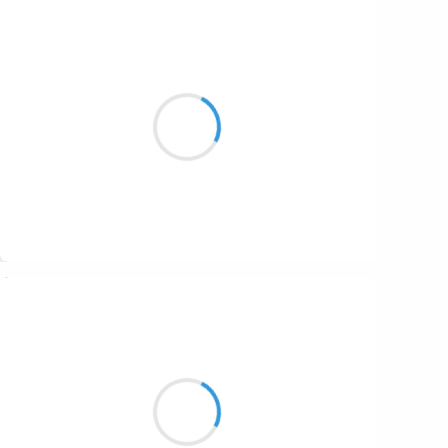
Patrik LACROIX
4 février 2017
Je lui tendis la main
comme on tend une bouteille
à un ami…
Suivre
Manu GINET
4 février 2017
Chevreuil silencieux
Cet animal est tranquille
Téléski hardcore