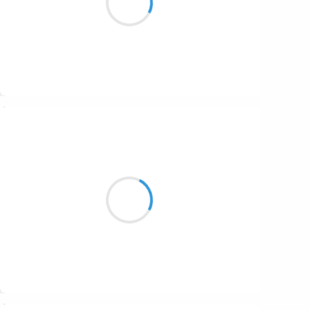
On a bien changé.
Suivre
Marianne BENNY PERRON
3 février 2017
d’un froid qui frise
les oreilles et crispe
les sourds
Suivre