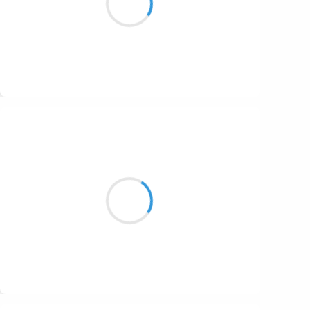
1687
Et la neige est bleue
1686
1684
1680
Suivre
1674
Manu GINET
1672
17 janvier 2017
1663
Une neige très légère
1523
Je plonge dedans comme dans l'eau
Éléments mutés
1499
Suivre