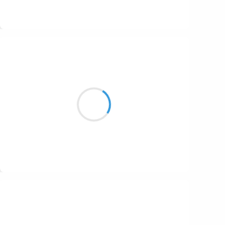
Suivre
Guigui
16 janvier 2017
Journée découverte:
Du pays de Dieulefit
Juste pour un rencart
Suivre
Moumoon
16 janvier 2017