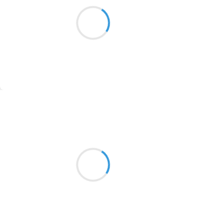
Et la lune est bleue
1913
Et le monde est tombé
Dans l’obscurité
1903
1902
1899
Suivre
1897
1896
Mi
1819
18 janvier 2017
1816
moins 10 moins 16
boulot dodo
1798
1783
1781