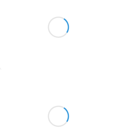
Moumoon
18 janvier 2017
2016
Gros cauchemar,
1996
Allumettes et bidons d'essence,
1990
Au fait, pourquoi pas ?
1981
1979
1965
Suivre
1963
Guigui
1957
18 janvier 2017
1955
Piscine bac inox
1951
Une foutue impression de
Nager dans l’évier…
1950
1947