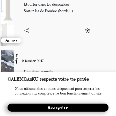
J'entends les enfants
Étouffer dans les décombres
Sortez les de l'ombre (bordel...)
Suivre
Guigui
9 janvier 2017
Une demi-gamelle
CALENDAiiKU respecte votre vie privée
Me rappelle ce vieil adage :
Nous utilisons des cookies uniquement pour assurer les
Toujours mettre du sel.
connexion aux comptes, et le bon fonctionnement du site.
Accepter