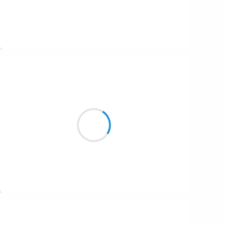
Suivre
Mi
16 janvier 2017
le froid figent le temps
sur la nature des crisaux
danse de mille arc en ciel
Suivre