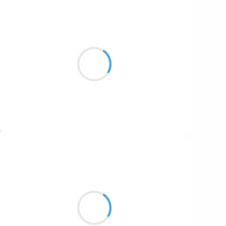
Guigui
17 janvier 2017
Relevé de tapette,
La stratégie a payé
J’en ai buté quatre !
Suivre
Moumoon
17 janvier 2017
Bel Aigle,
Majestueux et Royal
Emporte mes secrets.