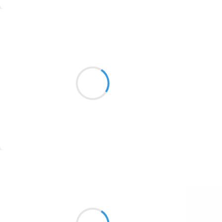
1774
Suivre
1770
Mi
1769
17 janvier 2017
1767
un ane, un ans,
un ans, un ans,
1764
cours apres sont
1762
ans
1759
1758
Suivre
1757
1694
Vincent LECŒUR
17 janvier 2017
1691
Le ciel est si bleu
1689
Que mes yeux s’y sont perdus