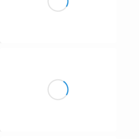
Hauts parleurs qui crachent
Suivre
Vincent LECŒUR
15 janvier 2017
Paysage spectral
Une sombre nuée
Se colore orange
Suivre