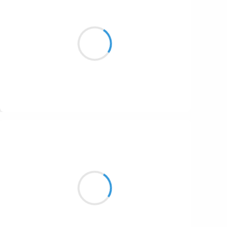
Vincent LECŒUR
16 janvier 2017
J’attaque « Le Golet »
Passe dans la combe à Manu
Termine sur « La Sciaz »
Suivre
Manu GINET
16 janvier 2017
Dans ma tête ça va
Ça vient ça tourne c'est comme ça
Purée de neurones