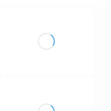
Suivre
Guigui
15 janvier 2017
Dans le froid piquant
Les deux poumons ont pris feu
Terrible cette reprise
Suivre
Manu GINET
15 janvier 2017
Retour dans la nuit
Des kilomètres au compteur