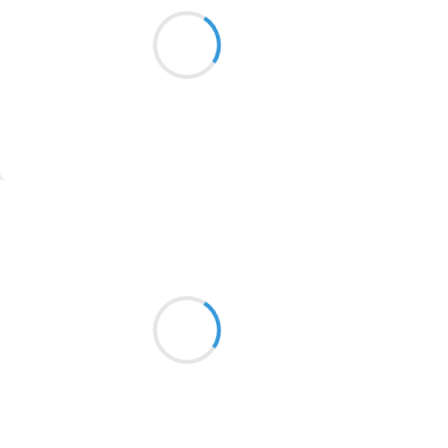
Colère, errance
Pèle mêle de sentiments,
Pas de joie immense.
Suivre
Moumoon
15 janvier 2017
Premier sourire,
C'est à perpétuité,
T'aimer vivre !