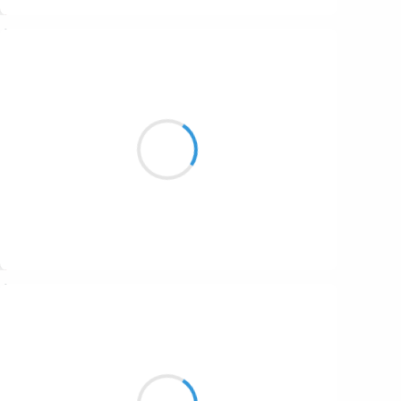
Suivre
Guigui
23 janvier 2017
L’avenir du monde
S’est dessiné ce matin
Avec un point com.
Suivre
Manu GINET
23 janvier 2017
L'herbe réapparaît
Un tapis marron sur blanc