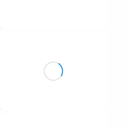
Suivre
24 janvier 2017
Mi
Une queue d’ans
qui va mal ou un
autre animals
argils et miel
qu’il est soulage
Suivre