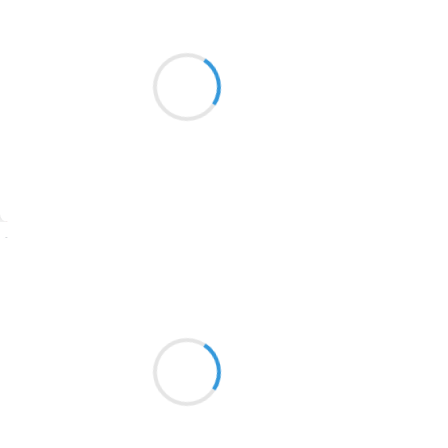
Moumoon
26 janvier 2017
2016
Repas, famille,
1996
Papilles en effervescences,
1990
P'tit bonheur de vie.
1981
1979
1965
Suivre
1963
Guigui
1957
26 janvier 2017
1955
Mais c’est pas possible !!!
1951
Deuxième échec à la suite
« Je l’aurai un jour »
1950
1947