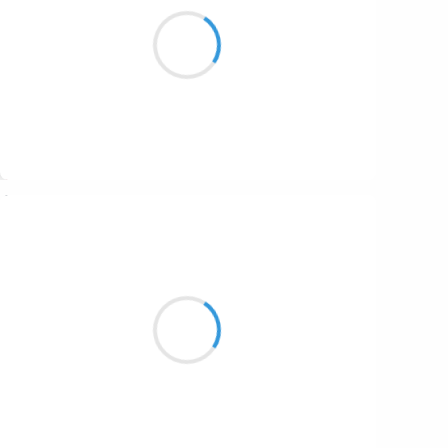
Tout vert le jour,
Bâtons et marrons la nuit
Phasmes grandissants.
Suivre
Moumoon
23 janvier 2017
Cours cours petite souris,
Le chat à trois pattes,
Sinon se délectera.