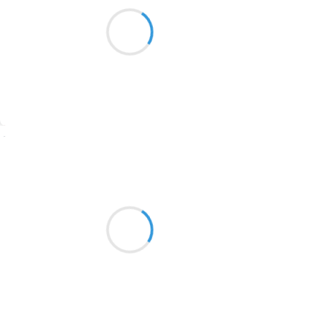
La sécheresse
1913
continue de plus belle
Mes mots rétrécissent
1903
1902
1899
Suivre
1897
1896
Mi
26 janvier 2017
1819
une poule balaise
1816
n’a pas froid au yeux
un coq malais a
1798
froid au pattes
1783
1781