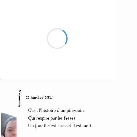
Mi
23 janvier 2017
Une poule deux poules
trois poules quatre poules
cinq poules six poules
pas d’oeuf
Suivre
Moumoon
22 janvier 2017
C'est l'histoire d'un pingouin,
Qui respire par les fesses
Un jour il c'est assis et il est mort.