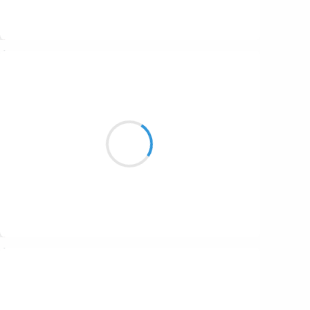
Suivre
Guigui
24 janvier 2017
J’ai ouvert la porte
Tu avais les yeux rougis
« Elle vient de mourir »
Suivre
Moumoon
24 janvier 2017