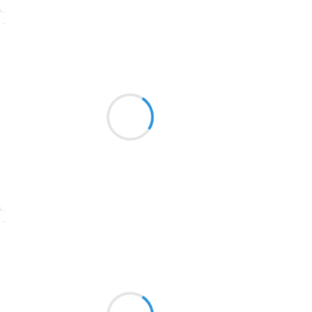
1774
Suivre
1770
25 janvier 2017
Mi
1769
Un gros oeufs
1767
blanc possé au pied
1764
du tas de fumier une
canne commence sont
1762
année
1759
1758
Suivre
1757
1694
Vincent LECŒUR
25 janvier 2017
1691
Au loin sous la mer
1689
de nuages, la vallée