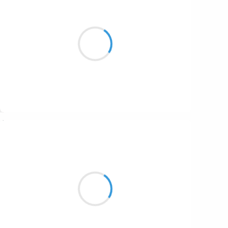
Vincent LECŒUR
24 janvier 2017
Les premières pentes
dissipent ma mauvaise
humeur matinale
Suivre
Manu GINET
24 janvier 2017
Une amie à ski
Un sourire qui nous ravit
Nôtre vie en haut