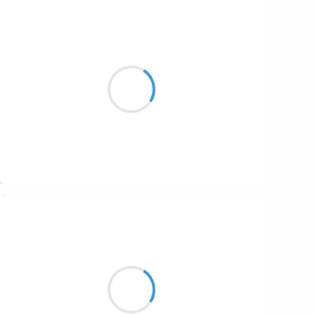
Guigui
25 janvier 2017
Drôles de retrouvailles
Ton café et mon Perrier,
La pluie, le beau temps…
Suivre
Moumoon
25 janvier 2017
Arbres somnolents,
Lune grandiloquente,
Moi qui m'endors.