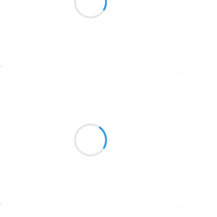
Bonjour au printemps
Suivre
Vincent LECŒUR
23 janvier 2017
Trois corbeaux dansent
À la frontière du nuage
Oiseaux de malheur ?
Suivre