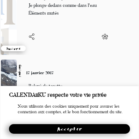
Une neige très légère
Je plonge dedans comme dans l'eau
Éléments mutés
Suivre
Guigui
17 janvier 2017
Relevé de tapette,
CALENDAiiKU respecte votre vie privée
La stratégie a payé
Nous utilisons des cookies uniquement pour assurer les
J’en ai buté quatre !
connexion aux comptes, et le bon fonctionnement du site.
Accepter