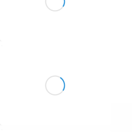
1687
enfouie disparait
1686
1684
1680
Suivre
1674
Manu GINET
1672
25 janvier 2017
1663
Qu'en est-il de moi?
1523
Qu'en est-il de tous les deux?
On en est juste là (majeur)
1499
Suivre