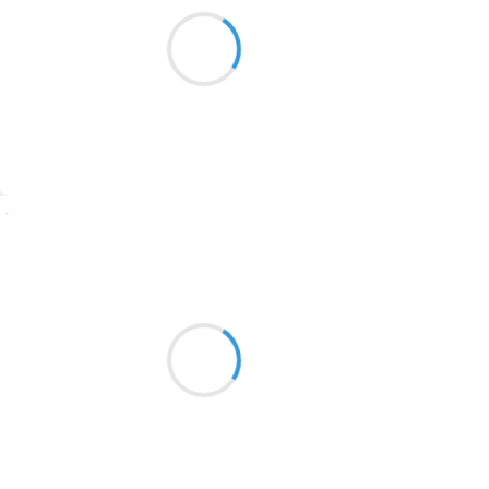
Dans vos grands yeux,
Miroirs de vos âmes,
Belles, trop belles,
Suivre
Moumoon
5 janvier 2017
Liberté chérie,
Armées en puissance
Quelle tragédie!