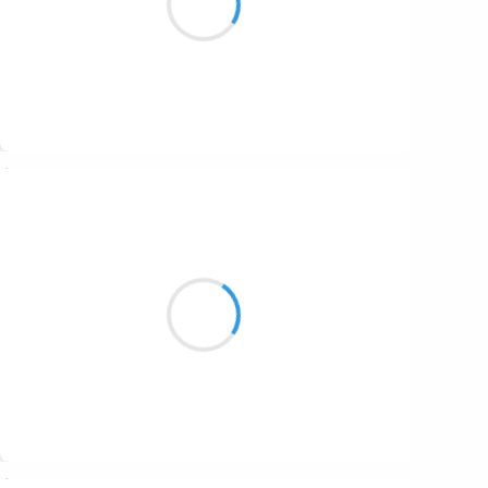
Je dévale la pente
Suivre
Vincent LECŒUR
5 janvier 2017
Les rochers indiens
Paraissent animés par Dieu
Même autour de moi
Suivre