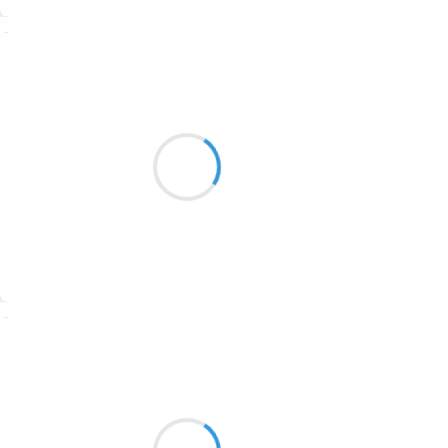
Suivre
Guigui
5 janvier 2017
Où es-tu Tigron ?
Ramène tes poils par ici,
Tu dois tout becqueter.
Suivre
Manu GINET
5 janvier 2017
Les pierres sont crissantes
Mes pensées plutôt glissantes