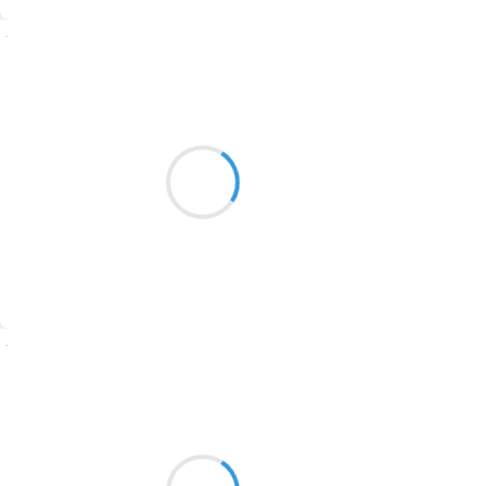
1774
Suivre
1770
Mi
1769
7 janvier 2017
1767
coup fort empile du
1764
bois et ta femme sera
content
1762
1759
1758
Suivre
1757
1694
Vincent LECŒUR
7 janvier 2017
1691
Quelques vrais flocons
1689
Virevoltent dans les phares