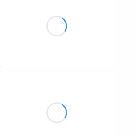
Vincent LECŒUR
6 janvier 2017
Ma sécheresse
N’a d’égale que le ciel
Indéfinissable
Suivre
Manu GINET
6 janvier 2017
C'est un un sur six
Pas vraiment la meilleure note
C'est juste aujourd’hui.