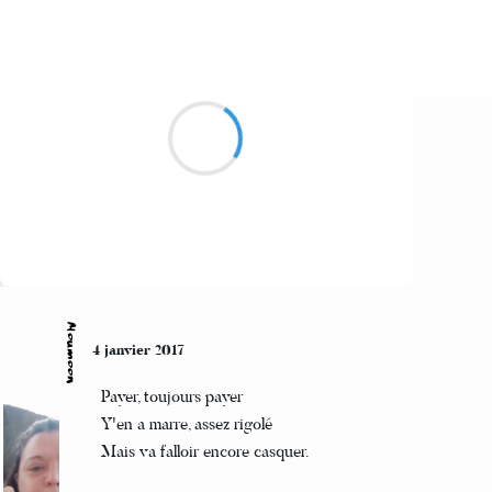
Mi
5 janvier 2017
Descembre foin bois
et de quoi manger au
risque de ne plus bouger
Suivre
Moumoon
4 janvier 2017
Payer, toujours payer
Y'en a marre, assez rigolé
Mais va falloir encore casquer.