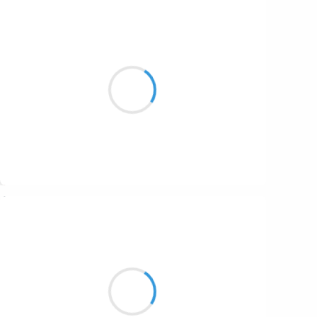
Guigui
7 janvier 2017
Dis moi podologue,
Elle vaut quoi ta technique pour
Descendre en chasse neige ?
Suivre
Moumoon
7 janvier 2017
Volutes de fumée,
Brume de mon esprit
Cigarette me bouffe la vie