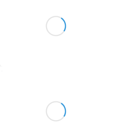
Moumoon
8 janvier 2017
2016
Jamais tu ne sauras,
1996
Te regarder endormie,
1990
P'tit plaisir de ma vie.
1981
1979
1965
Suivre
1963
Guigui
1957
8 janvier 2017
1955
Dingue…Cette fucking
1951
Souris est même jusque allée
Chier dans mes godasses
1950
1947