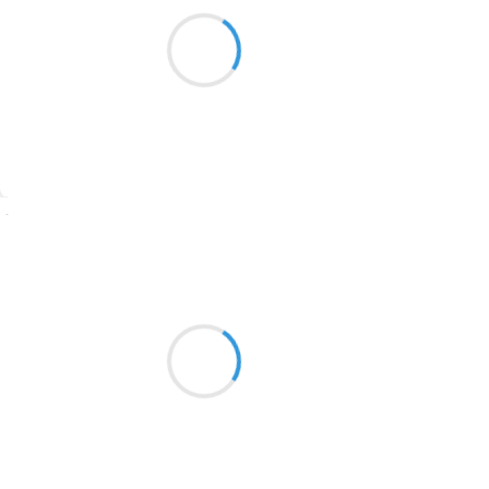
Plafond bas et gris
1913
À l’horizon une lumière
Pâle et diffuse
1903
1902
1899
Suivre
1897
1896
Mi
8 janvier 2017
1819
c’est dimanche et
1816
je part voir ma
1798
blanche
1783
1781