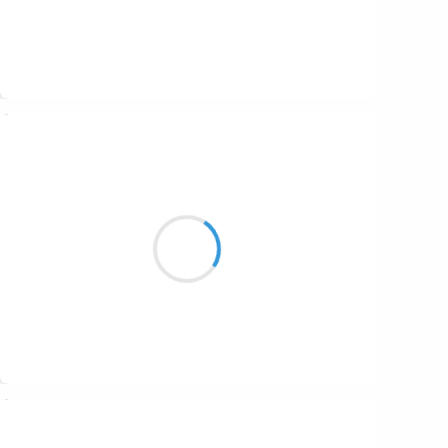
Suivre
Mi
6 janvier 2017
Le soleil gagne quelle
que minute et moi
coq chant
Suivre