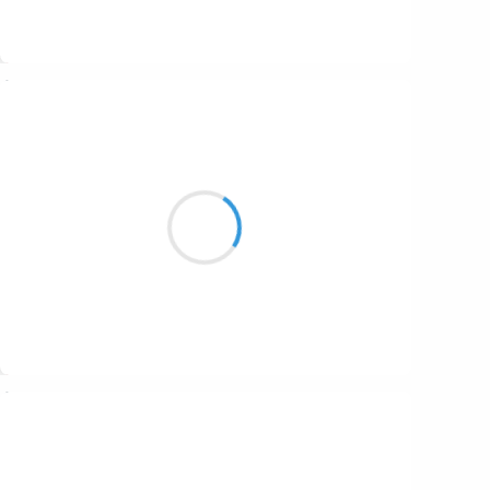
Suivre
Guigui
6 janvier 2017
Hotline à Gogo
Facturée par le rond vert
C’est ça l’équité !
Suivre
Moumoon
6 janvier 2017