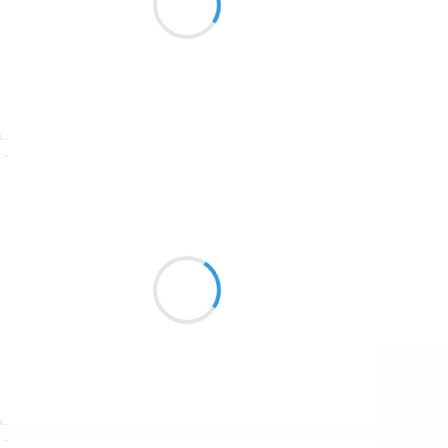
1687
Renard me regarde
1686
1684
1680
Suivre
1674
Manu GINET
1672
7 janvier 2017
1663
Gla gla clac clac clac
1523
Mes poumons s'emplissent d'air froid
Comme la glace en cône
1499
Suivre