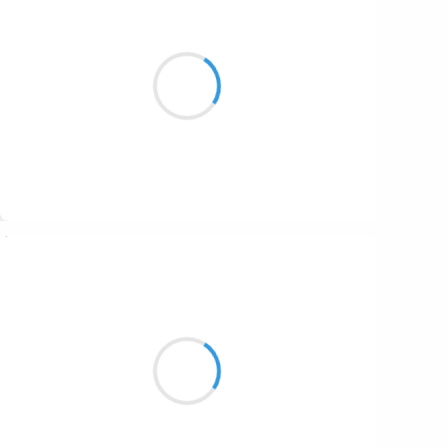
Vincent LECŒUR
2 janvier 2017
Apocalypse
Anticyclonique
L’hiver est tronqué
Suivre
Manu GINET
2 janvier 2017
Je profite de vous
Je me gave de vôtre présence
Encore quelques heures