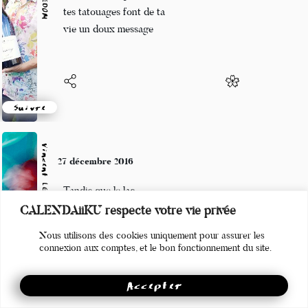
Tes lèvres rouges et
tes tatouages font de ta
vie un doux message
Suivre
Vincent LECŒUR
27 décembre 2016
Tandis que le lac
CALENDAiiKU respecte votre vie privée
Immobile se désespère
Nous utilisons des cookies uniquement pour assurer les
des eaux du ciel
connexion aux comptes, et le bon fonctionnement du site.
Accepter