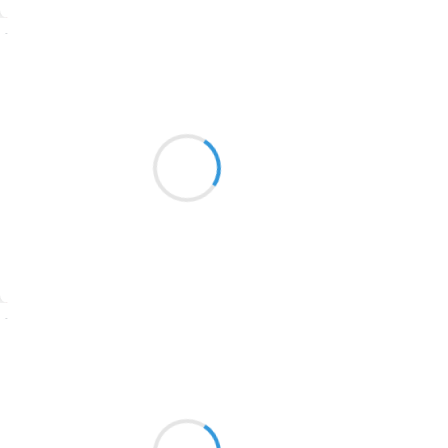
1774
Suivre
1770
Mi
1769
3 janvier 2017
1767
octobre une petit fênetre
sur le beau temps les autre
1764
se voile est le frais frappe
1762
a la porte
1759
1758
Suivre
1757
1694
Vincent LECŒUR
3 janvier 2017
1691
Les sapins sont blancs
1689
Blancs de givre car le froid