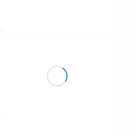
Suivre
Mi
2 janvier 2017
En septembre le beau
temps sera predominent
jusqu au dernier moment
Suivre