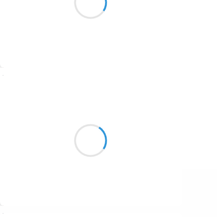
1687
Lui est bien là
1686
1684
1680
Suivre
1674
Manu GINET
1672
3 janvier 2017
1663
Je laisse mes petites
1523
Adorées ; devant l'école
Encore une rentrée
1499
Suivre