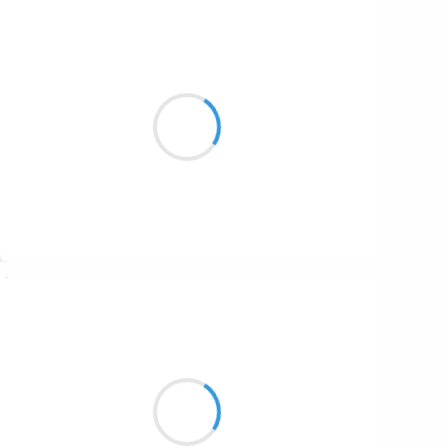
Guigui
3 janvier 2017
Pellicule de glace
Qui fige d’une plâtre blanchi
Les pins restés verts.
Suivre
Moumoon
3 janvier 2017
Rock ' n roll et punk,
Paix intérieure, son des notes,
Guitares et batteries