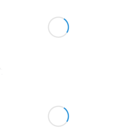
Moumoon
4 janvier 2017
2016
Payer, toujours payer
1996
Y'en a marre, assez rigolé
1990
Mais va falloir encore casquer.
1981
1979
1965
Suivre
1963
Guigui
1957
4 janvier 2017
1955
A grands coups d’Arcane,
1951
Les effluves de vieilles bananes
Pénètrent en mes pores
1950
1947