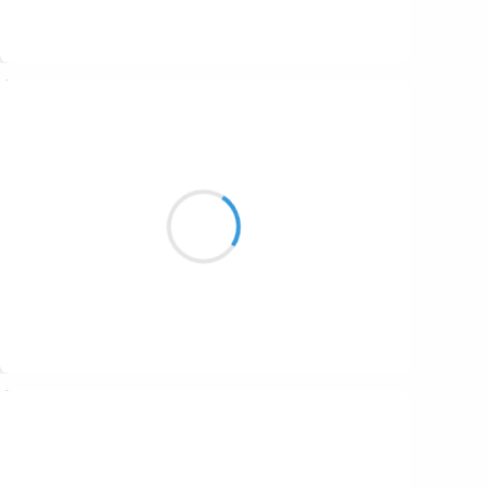
Suivre
Guigui
2 janvier 2017
Emily Jane White
Me berce dans ses mélodies
De veille de rentrée.
Suivre
Moumoon
2 janvier 2017