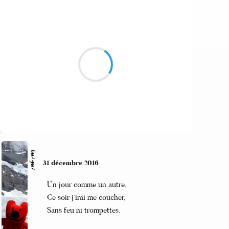
Mi
er
1
janvier 2017
Aout chaud sec
fait séche t’est
chausette est met
les orteilles en eventaile
Suivre
Guigui
31 décembre 2016
Un jour comme un autre,
Ce soir j’irai me coucher,
Sans feu ni trompettes.