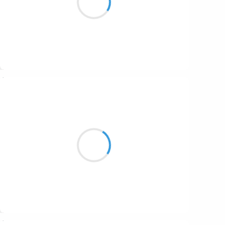
Numéros d'un jour
Suivre
Vincent LECŒUR
er
1
janvier 2017
Un si fin croissant
de lune dans mon ciel
du premier janvier
Suivre