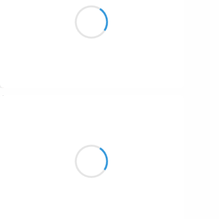
Année du Coq,
Nouvel an Chinois,
Coco, riz and co.
Suivre
Moumoon
er
1
janvier 2017
Les amis, soirée djembe,
Belle fin et bon début d'année,
C'était cool, j'étais pas beurrée.