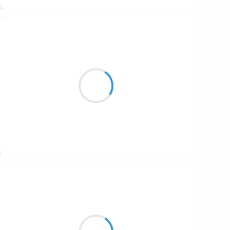
Suivre
Guigui
er
1
janvier 2017
Le premier Haïku
De l’année doit nous donner
La température
Suivre
Manu GINET
er
1
janvier 2017
C'est un un sur un
La fraction paraît parfaite