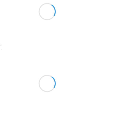
Gris Pacifique
1913
Le ciel s’opacifiait
Enfin la neige ?
1903
1902
1899
Suivre
1897
1896
Mi
4 janvier 2017
1819
novembre si il y a
1816
étè de la Saint Martin
la neige le froid arrivent
1798
en suivant
1783
1781