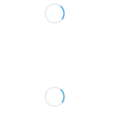
Under a silver
1913
Stars… The Blue Lake is so dark
Everywhere is light
1903
1902
1899
Suivre
1897
1896
Marianne BENNY PERRON
23 décembre 2016
1819
Papa à l’îlot
1816
et le feu
1798
Ça sent la forêt
1783
1781