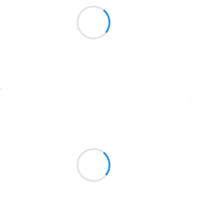
Il a suffi d’une !
Mon corps se souvient du mal,
Même après vingt ans.
Suivre
Manu GINET
21 décembre 2016
Je crie et je hurle
Dans les bois c'est comme la burle
Ce vent qui rend fou