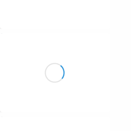
Suivre
Marianne BENNY PERRON
22 décembre 2016
dans la célébration
fastueuse et utérine
les symbole se noient
Suivre