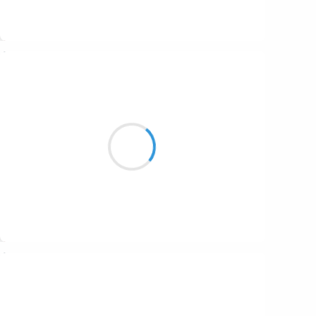
Suivre
Guigui
22 décembre 2016
Sa lame affutée
Et son design si tranchant
M’ont séduit : j’adopte !
Suivre
Guigui
21 décembre 2016