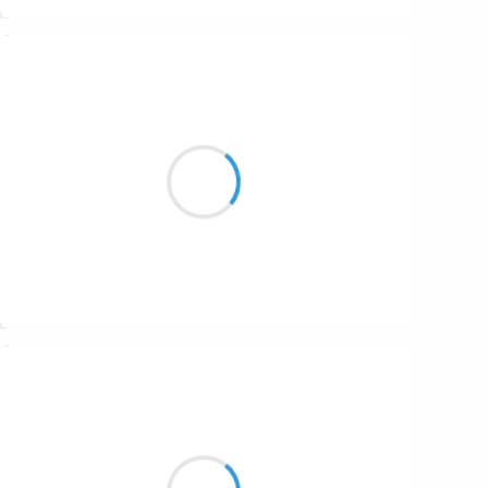
Suivre
Patrik LACROIX
21 décembre 2016
Chacun fait tout
pour émanciper
sa pute intérieure.
Suivre
Marianne BENNY PERRON
21 décembre 2016
les mains paternelles
sur le ouija les ancêtres