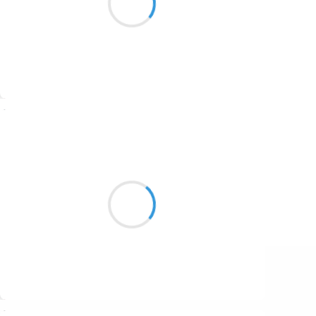
1687
J'aurais rêvé plus
1686
1684
1680
Suivre
1674
Guigui
1672
23 décembre 2016
1663
Les jaunes et les roses
1523
Se fracassent avec envie
Sur le grand pré vert.
1499
Suivre