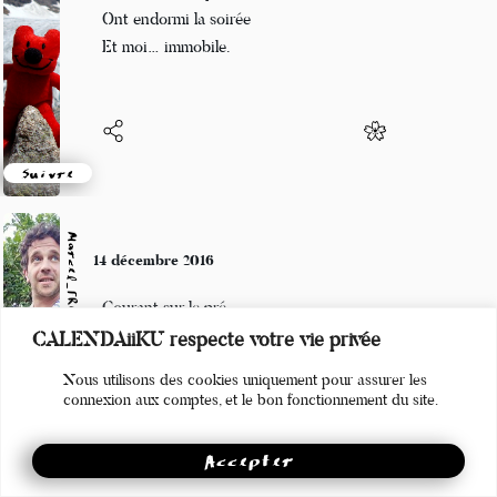
Trois notes de piano
Ont endormi la soirée
Et moi… immobile.
Suivre
Marcel_FREEDOM
14 décembre 2016
Courant sur le pré
CALENDAiiKU respecte votre vie privée
Tous les héros de l'Équipe
Nous utilisons des cookies uniquement pour assurer les
Rêvent de papier
connexion aux comptes, et le bon fonctionnement du site.
Accepter