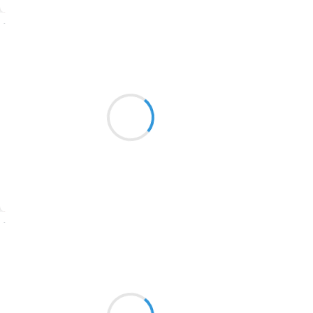
1774
Suivre
1770
Patrik LACROIX
1769
23 décembre 2016
1767
tête de linotte,
1764
beurre de pinotte,
tu me grignotes…
1762
1759
1758
Suivre
1757
1694
Manu GINET
23 décembre 2016
1691
Si on m'avait dit
1689
Que tout pouvait être truqué