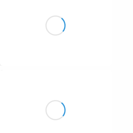
Patrik LACROIX
22 décembre 2016
Sans crier gare, l’éveil des marmots
est plus doux qu’un sifflement de train.
Suivre
Manu GINET
22 décembre 2016
Ça y est on déguste
Nous sommes les rois des potions
Alcool coule à flot