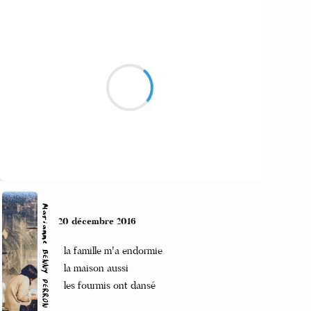
Marcel_FREEDOM
21 décembre 2016
Le sniper des cimes
Dans sa lunette décime
He is the death, him
Suivre
Marianne BENNY PERRON
20 décembre 2016
la famille m'a endormie
la maison aussi
les fourmis ont dansé