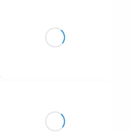
Marcel_FREEDOM
22 décembre 2016
Au train de la vie
Tu crapotes des volutes
Le bruit du briquet
Suivre
Vincent LECŒUR
22 décembre 2016
Fumées toxiques
La petite ville de débiles
crache ses fumées