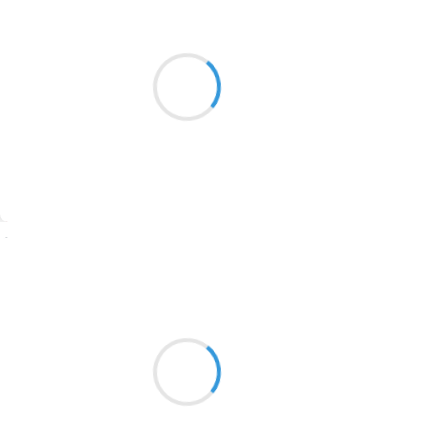
Marianne BENNY PERRON
24 décembre 2016
2016
Quand le noir tourna au gris livide
1996
Nous comprîmes que le jour
s’était levé
1990
(Koltès)
1981
1979
1965
Suivre
1963
Vincent LECŒUR
1957
24 décembre 2016
1955
Au fin fond du col
1951
Une bande bleue, une bande rose
se fondent au noir
1950
1947