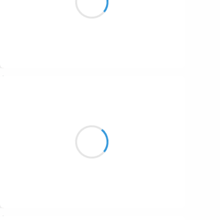
sont nos invités
Suivre
Vincent LECŒUR
21 décembre 2016
Le linceul couvre
la campagne alentour
Ô brume céleste
Suivre