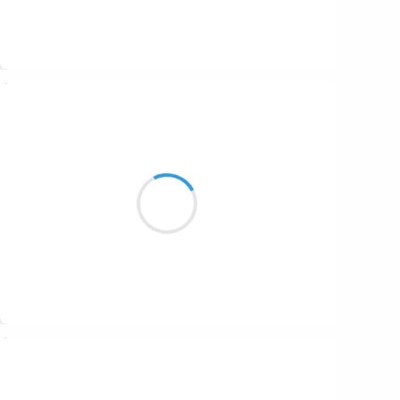
Suivre
Guigui
21 décembre 2016
Il a suffi d’une !
Mon corps se souvient du mal,
Même après vingt ans.
Suivre
Guigui
20 décembre 2016