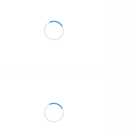
Patrik LACROIX
21 décembre 2016
Chacun fait tout
pour émanciper
sa pute intérieure.
Suivre
Manu GINET
21 décembre 2016
Je crie et je hurle
Dans les bois c'est comme la burle
Ce vent qui rend fou