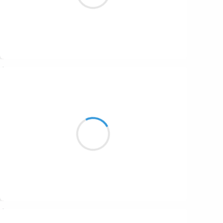
Suivre
Marianne BENNY PERRON
21 décembre 2016
les mains paternelles
sur le ouija les ancêtres
sont nos invités
Suivre