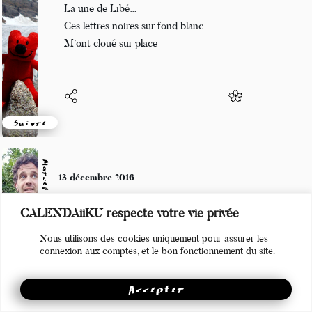
La une de Libé…
Ces lettres noires sur fond blanc
M’ont cloué sur place
Suivre
Marcel_FREEDOM
13 décembre 2016
L'NEMI A C
CALENDAiiKU respecte votre vie privée
C D'HET CK7
Nous utilisons des cookies uniquement pour assurer les
2KPDP (Mc Solaar)
connexion aux comptes, et le bon fonctionnement du site.
Accepter