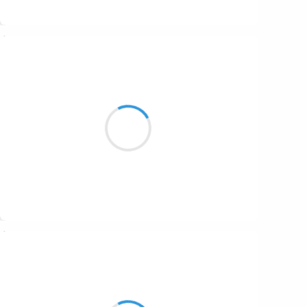
Suivre
Patrik LACROIX
20 décembre 2016
Fais-moi rêver.
Crisse-moi ton camps
mon esti d’plotte à gaz.
Suivre
Marianne BENNY PERRON
20 décembre 2016
la famille m'a endormie
la maison aussi