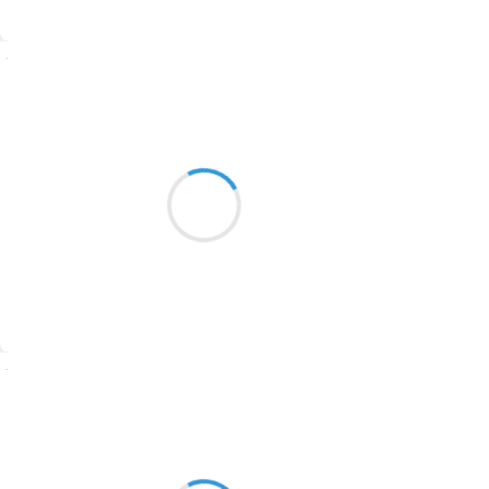
1774
Suivre
1770
Patrik LACROIX
1769
22 décembre 2016
1767
Sans crier gare, l’éveil des marmots
1764
est plus doux qu’un sifflement de train.
1762
1759
1758
Suivre
1757
1694
Manu GINET
22 décembre 2016
1691
Ça y est on déguste
1689
Nous sommes les rois des potions