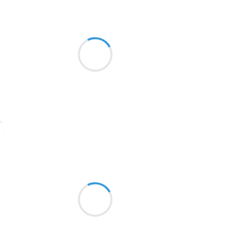
Marianne BENNY PERRON
23 décembre 2016
2016
Papa à l’îlot
1996
et le feu
1990
Ça sent la forêt
1981
1979
1965
Suivre
1963
Vincent LECŒUR
1957
23 décembre 2016
1955
Under a silver
1951
Stars… The Blue Lake is so dark
Everywhere is light
1950
1947