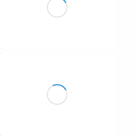
les fourmis ont dansé
Suivre
Vincent LECŒUR
20 décembre 2016
Le lac est étal
sous un suaire de brume
L’eau si léthale
Suivre