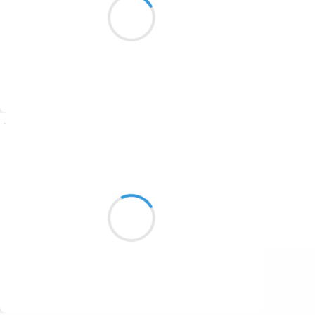
1687
Alcool coule à flot
1686
1684
1680
Suivre
1674
Guigui
1672
22 décembre 2016
1663
Sa lame affutée
1523
Et son design si tranchant
M’ont séduit : j’adopte !
1499
Suivre