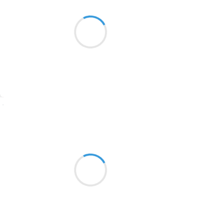
Fumées toxiques
1913
La petite ville de débiles
crache ses fumées
1903
1902
1899
Suivre
1897
1896
Marianne BENNY PERRON
22 décembre 2016
1819
dans la célébration
1816
fastueuse et utérine
1798
les symbole se noient
1783
1781