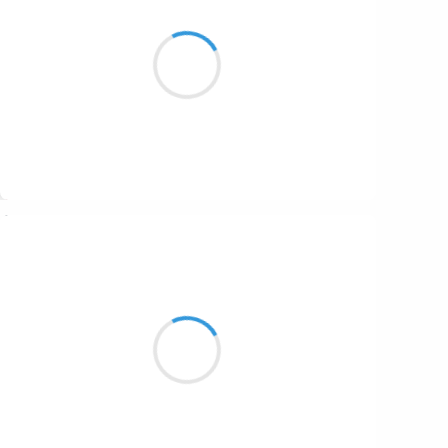
Pendant que tu glisses
Sur le toboggan, je plie
Les soixante longueurs
Suivre
Manu GINET
20 décembre 2016
Attente des vacances
Où sont passées les deux perles
Attente des vacances