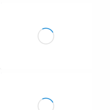
Marcel_FREEDOM
21 décembre 2016
Le sniper des cimes
Dans sa lunette décime
He is the death, him
Suivre
Vincent LECŒUR
21 décembre 2016
Le linceul couvre
la campagne alentour
Ô brume céleste