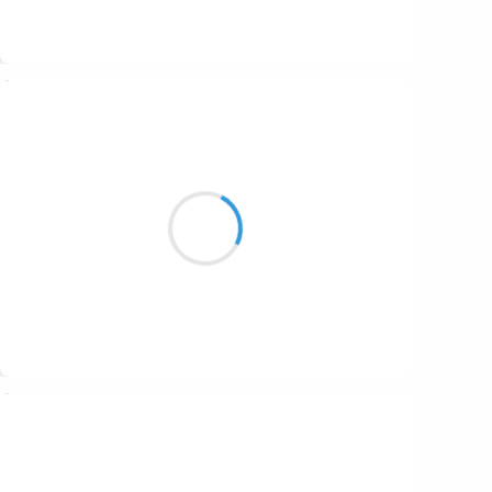
Suivre
Marcel_FREEDOM
26 décembre 2016
Le cerf se lève
Couchant tout sur son passage
Et je me tapis
Suivre
Vincent LECŒUR
26 décembre 2016