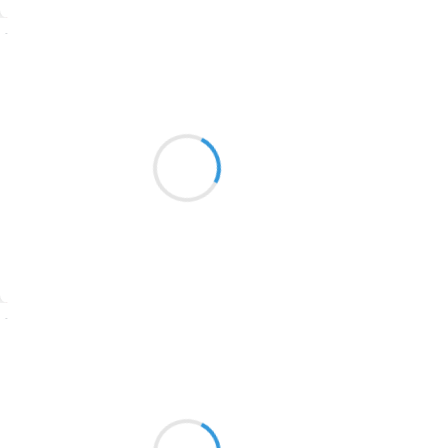
1774
Suivre
1770
Manu GINET
1769
28 décembre 2016
1767
J'aime me ressourcer
1764
Et mes petites filles chéries
Ça c'est les vacances
1762
1759
1758
Suivre
1757
1694
Mi
27 décembre 2016
1691
Mars sort la 2ème
1689
semaine si non