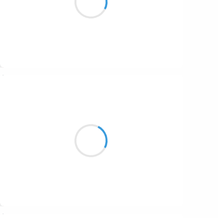
Et devient statue
Suivre
Guigui
26 décembre 2016
Les Berges de l’Allier
Clapotent dans la brume tenace
L’eau passe et je marche
Suivre