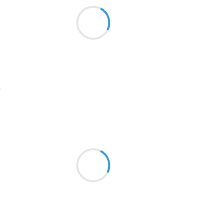
Marianne BENNY PERRON
j’ai vue une cathédrale gothique
1913
en manteau
poser dans la neige
1903
1902
1899
Suivre
1897
1896
Patrik LACROIX
1819
28 décembre 2016
1816
De nature ambivalente
La justice se moque des bouffons.
1798
1783
1781