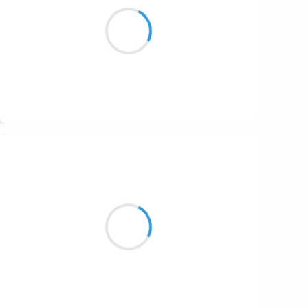
L’anticyclone
réjouit les béats baba
et mine la saison
Suivre
Marianne BENNY PERRON
26 décembre 2016
sur l’asphalte
ils ont dessiné un cercle
où il pouvaient se tenir ensemble