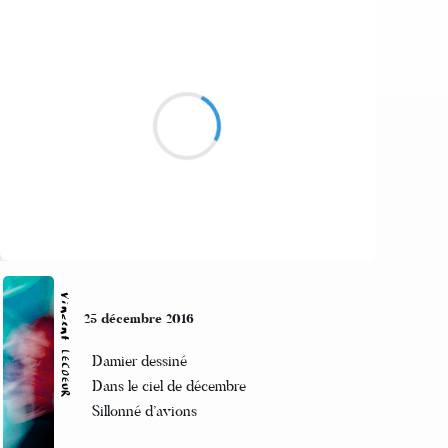
Mi
26 décembre 2016
Février douc et ensoleil
pour commencer
neige et vent pour
terminer
Suivre
Vincent LECŒUR
25 décembre 2016
Damier dessiné
Dans le ciel de décembre
Sillonné d’avions