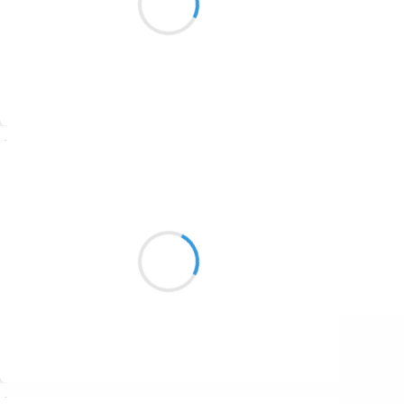
froid et vent et neige
1687
t’accompagnera
1686
1684
1680
Suivre
1674
Marcel_FREEDOM
1672
27 décembre 2016
1663
Tes lèvres rouges et
1523
tes tatouages font de ta
vie un doux message
1499
Suivre