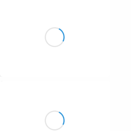
Vincent LECŒUR
27 décembre 2016
Tandis que le lac
Immobile se désespère
des eaux du ciel
Suivre
Marianne BENNY PERRON
27 décembre 2016
ma chatte se souvient
d’un baiser au jus d'orange
frais comme l’aube