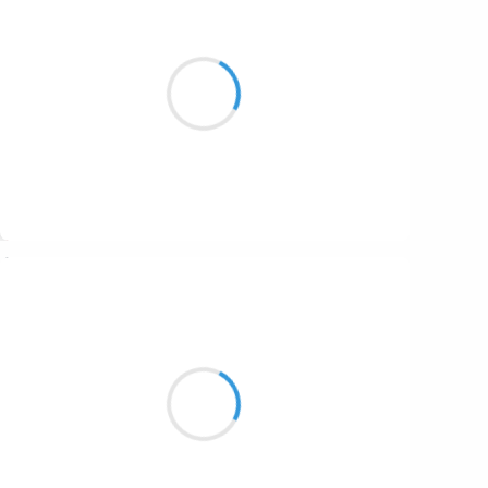
Manu GINET
27 décembre 2016
Famille réunie
Et sentir ma descendance
Qui aime les belles danses
Suivre
Guigui
27 décembre 2016
Belote endiablée…
Une dernière impasse osée
Et c’est dans la poche !