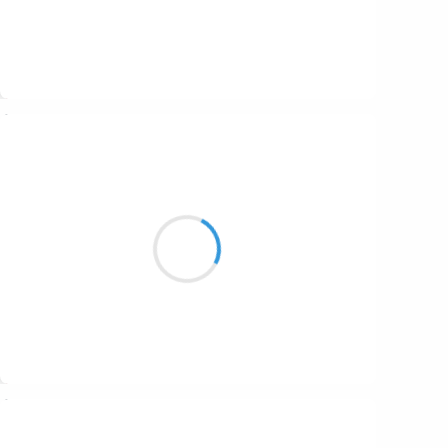
Suivre
Patrik LACROIX
27 décembre 2016
Devenir son père
Par le miroir des yeux
apeurés des ses fils.
Suivre