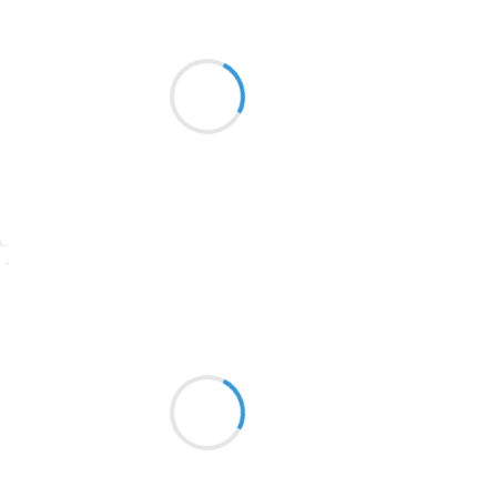
Guigui
28 décembre 2016
2016
Graphique vert, fond jaune
1996
Si je mets ça dans la rue,
1990
Je prends six mois fermes
1981
1979
1965
Suivre
1963
Marcel_FREEDOM
1957
28 décembre 2016
1955
J'ai rogné ma vie
1951
Pour la sentir présentable
Tu mes émotions
1950
1947