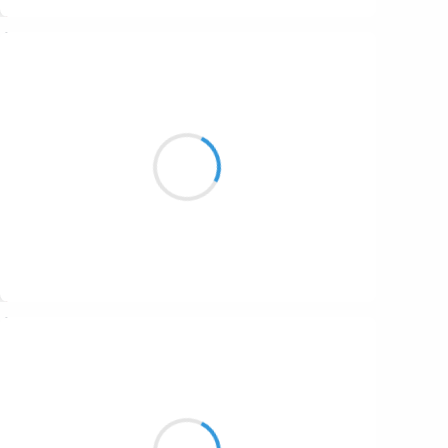
Suivre
Patrik LACROIX
26 décembre 2016
Les inepties des freluquets
obèses tonitruants sont si…
Suivre
Manu GINET
26 décembre 2016
Nu dans le froid sec
Je provoque la nature