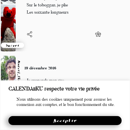
Pendant que tu glisses
Sur le toboggan, je plie
Les soixante longueurs
Suivre
Marcel_FREEDOM
19 décembre 2016
Je suspends mon rire
CALENDAiiKU respecte votre vie privée
Pour le passage du temps
Nous utilisons des cookies uniquement pour assurer les
Qu'il se retourne !
connexion aux comptes, et le bon fonctionnement du site.
Accepter