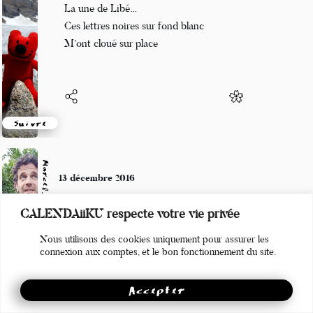
La une de Libé…
Ces lettres noires sur fond blanc
M’ont cloué sur place
Suivre
Marcel_FREEDOM
13 décembre 2016
L'NEMI A C
CALENDAiiKU respecte votre vie privée
C D'HET CK7
Nous utilisons des cookies uniquement pour assurer les
2KPDP (Mc Solaar)
connexion aux comptes, et le bon fonctionnement du site.
Accepter