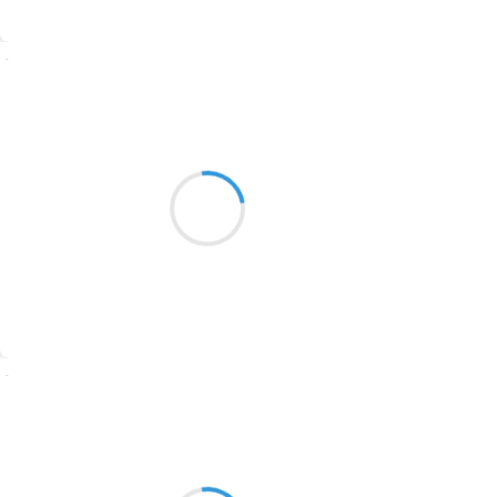
1774
Suivre
1770
Patrik LACROIX
1769
22 décembre 2016
1767
Sans crier gare, l’éveil des marmots
1764
est plus doux qu’un sifflement de train.
1762
1759
1758
Suivre
1757
1694
Manu GINET
22 décembre 2016
1691
Ça y est on déguste
1689
Nous sommes les rois des potions