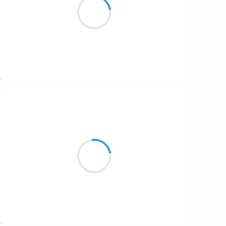
les fourmis ont dansé
Suivre
Vincent LECŒUR
20 décembre 2016
Le lac est étal
sous un suaire de brume
L’eau si léthale
Suivre