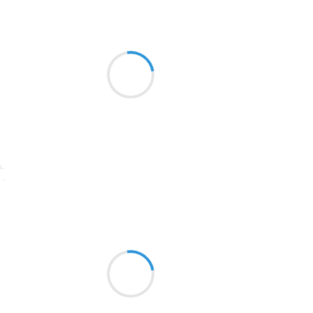
Marianne BENNY PERRON
23 décembre 2016
2016
Papa à l’îlot
1996
et le feu
1990
Ça sent la forêt
1981
1979
1965
Suivre
1963
Vincent LECŒUR
1957
23 décembre 2016
1955
Under a silver
1951
Stars… The Blue Lake is so dark
Everywhere is light
1950
1947