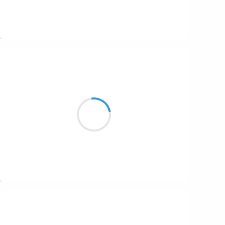
Suivre
Guigui
21 décembre 2016
Il a suffi d’une !
Mon corps se souvient du mal,
Même après vingt ans.
Suivre
Guigui
20 décembre 2016