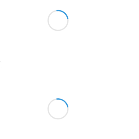
Fumées toxiques
1913
La petite ville de débiles
crache ses fumées
1903
1902
1899
Suivre
1897
1896
Marianne BENNY PERRON
22 décembre 2016
1819
dans la célébration
1816
fastueuse et utérine
1798
les symbole se noient
1783
1781