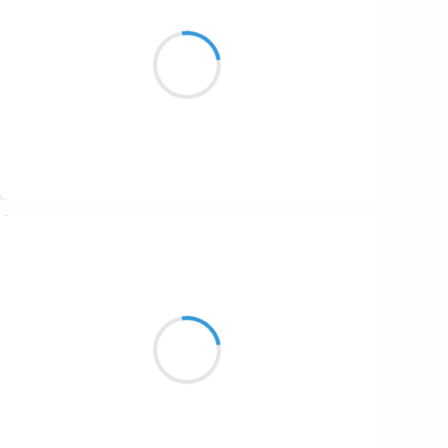
Pendant que tu glisses
Sur le toboggan, je plie
Les soixante longueurs
Suivre
Manu GINET
20 décembre 2016
Attente des vacances
Où sont passées les deux perles
Attente des vacances