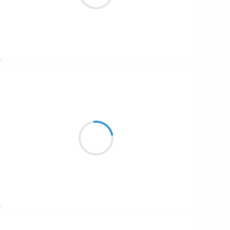
Suivre
Marianne BENNY PERRON
21 décembre 2016
les mains paternelles
sur le ouija les ancêtres
sont nos invités
Suivre