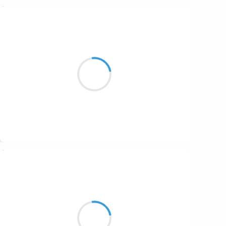
Marcel_FREEDOM
21 décembre 2016
Le sniper des cimes
Dans sa lunette décime
He is the death, him
Suivre
Vincent LECŒUR
21 décembre 2016
Le linceul couvre
la campagne alentour
Ô brume céleste