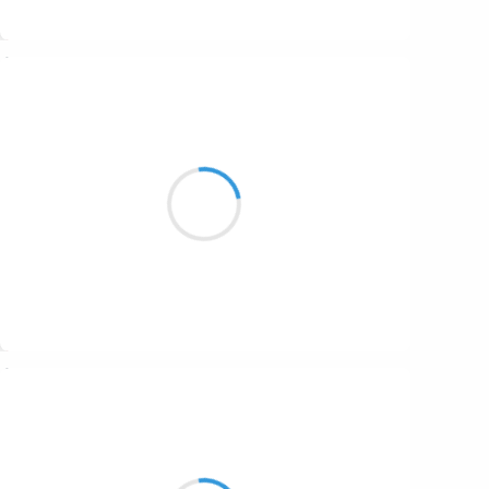
Suivre
Patrik LACROIX
20 décembre 2016
Fais-moi rêver.
Crisse-moi ton camps
mon esti d’plotte à gaz.
Suivre
Marianne BENNY PERRON
20 décembre 2016
la famille m'a endormie
la maison aussi