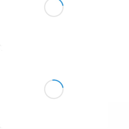
1687
Alcool coule à flot
1686
1684
1680
Suivre
1674
Guigui
1672
22 décembre 2016
1663
Sa lame affutée
1523
Et son design si tranchant
M’ont séduit : j’adopte !
1499
Suivre