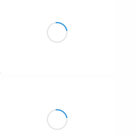
Patrik LACROIX
21 décembre 2016
Chacun fait tout
pour émanciper
sa pute intérieure.
Suivre
Manu GINET
21 décembre 2016
Je crie et je hurle
Dans les bois c'est comme la burle
Ce vent qui rend fou