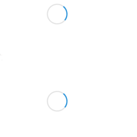
Les larges bandeaux
1913
Les longues traînées du ciel…
Argent céleste
1903
1902
1899
Suivre
1897
1896
Marianne BENNY PERRON
11 décembre 2016
1819
Devant les gestes minutieux
1816
et la délicate cérémonie
1798
de son accueil
1783
1781