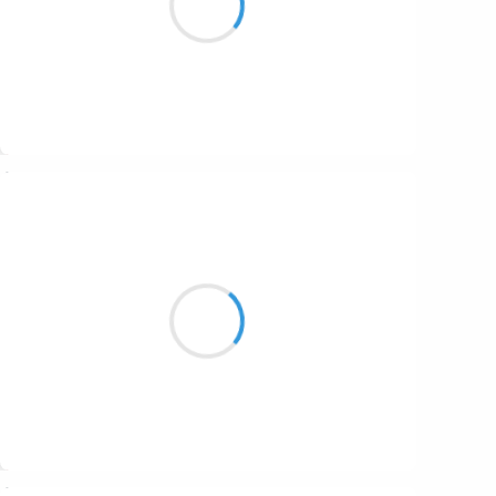
1687
Oui ! lofofora
1686
1684
1680
Suivre
1674
Guigui
1672
11 décembre 2016
1663
Rejoindre le sommet
1523
Nécessitait d’avancer
En mode sanglier
1499
Suivre