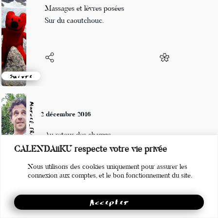
Dix heures dans le froid
Massages et lèvres posées
Sur du caoutchouc.
Suivre
Marcel_FREEDOM
2 décembre 2016
Au retour des champs
CALENDAiiKU respecte votre vie privée
Fatigue et satisfaction
Nous utilisons des cookies uniquement pour assurer les
La marmite bout
connexion aux comptes, et le bon fonctionnement du site.
Accepter