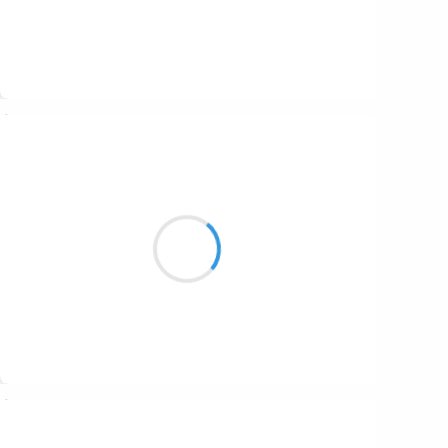
Suivre
Marianne BENNY PERRON
10 décembre 2016
nous avions le devoir
d'inventer un endroit où
les corps pourraient se mouvoir
Suivre