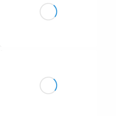
Improvisation :
Relecture de Cendrillon
A mourir de rire…
Suivre
Manu GINET
9 décembre 2016
Alchimie du jour
Et biologie de la nuit
Matières de nos corps