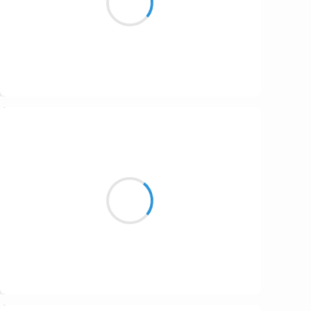
de trônes de terre
Suivre
Vincent LECŒUR
9 décembre 2016
Les particules
fines de la pollution
troublent mon rêve
Suivre