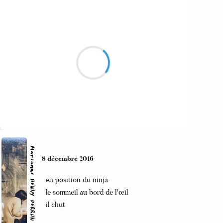
Marcel_FREEDOM
9 décembre 2016
Dans la jardin mou
L'apparence de surface
Doit tout à la taupe
Suivre
Marianne BENNY PERRON
8 décembre 2016
en position du ninja
le sommeil au bord de l'œil
il chut