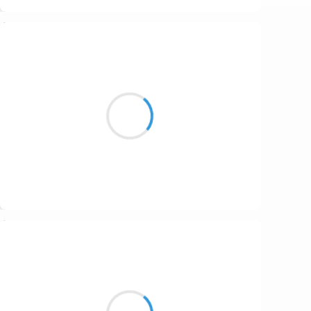
Suivre
Patrik LACROIX
9 décembre 2016
Son corps, aux confins
des décombres de ma carcasse,
se faisande…
Suivre
Marianne BENNY PERRON
9 décembre 2016
dans son cœur un chantier
plein de trous et de promesses