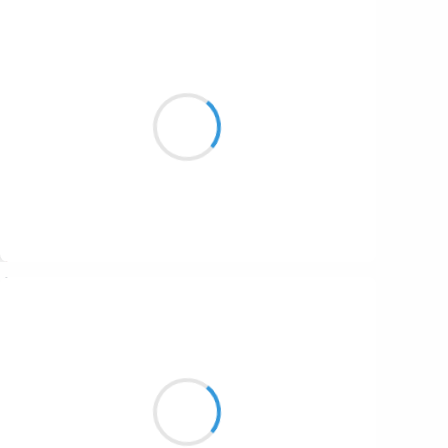
Marcel_FREEDOM
10 décembre 2016
Les agapes m'usent
Des vins aux multiples mets
Je ne sais qui panse
Suivre
Vincent LECŒUR
10 décembre 2016
Je me réveille,
l’air est pur, so pure, si pur…
Pour combien de temps ?