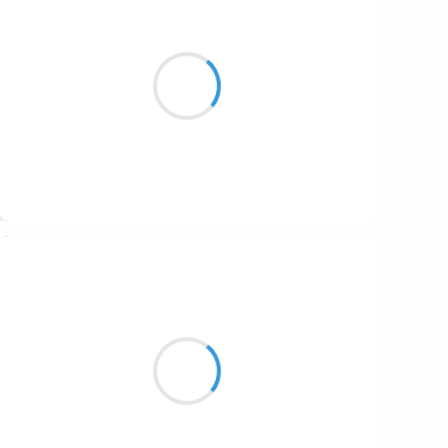
Patrik LACROIX
10 décembre 2016
Ma spongieuse sentinelle
s’émisce dans sa toundra
Suivre
Manu GINET
10 décembre 2016
Aye mama que paso
Se vuelven todos logos
Con tantas bombas