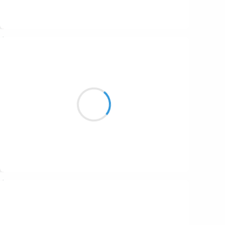
Suivre
Guigui
10 décembre 2016
Manche baissé plein pot,
Pilotage vertigineux,
Ivresse de la pente
Suivre
Guigui
9 décembre 2016