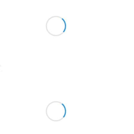
Marianne BENNY PERRON
12 décembre 2016
2016
Et mes fantasmes de vieillesse
1996
s'alignent sous la forme
1990
d'une prophétie
1981
1979
1965
Suivre
1963
Vincent LECŒUR
1957
12 décembre 2016
1955
Et le ciel si bleu
1951
Et cette neige qui n’est pas là
Ski caillou x joujou x ?
1950
1947