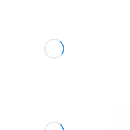
1774
Suivre
1770
Patrik LACROIX
1769
11 décembre 2016
1767
Coléoptère
1764
sur mon âme de pivoine
dégorgeant sa vie
1762
1759
1758
Suivre
1757
1694
Manu GINET
11 décembre 2016
1691
Ça c'est du bon punk
1689
Rock et des textes engagés