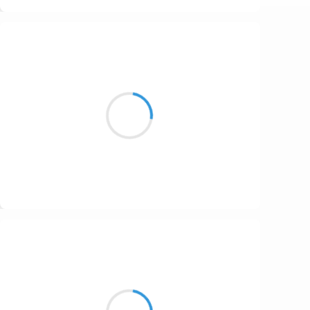
Suivre
Cyril ZANARDI
27 novembre 2016
Des mots éternels pour le petit jour
Des promesses pour le grand soir
Suivre
Guigui
27 novembre 2016
Comme une aventure
Dans tes dessins animés,