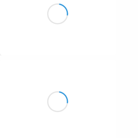
Qui suis-je, que suai-je
Que de suie à Suez. J’ai chaud!
Suivre
Manu GINET
27 novembre 2016
Ça brille et ça tourne
Pastilles suspendues au fil
Mobile fait par nous