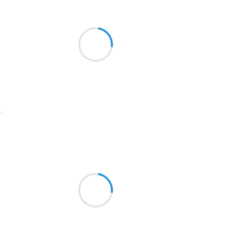
Vincent LECŒUR
29 novembre 2016
2016
Les toits ont blanchi
1996
Sous des étoiles de cristal
1990
Il gèle cette nuit
1981
1979
1965
Suivre
1963
Marcel_FREEDOM
1957
29 novembre 2016
1955
Eh toi la baleine,
1951
Mettant plancton hors d'haleine
Quelle vie tu mènes
1950
1947