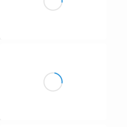
On charge. A l’attaque !
Suivre
Henri VARNIMONT
27 novembre 2016
Dans la Cadillac
La tôle et les chairs fusionnent
Coït cyberpunk
Suivre