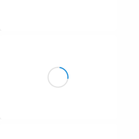
Suivre
Henri VARNIMONT
28 novembre 2016
Je vis en deçà
Conclusion de l'Ennui
Ce mal nécessaire
Suivre