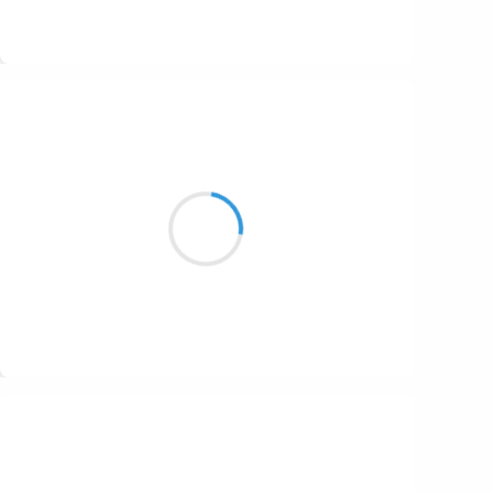
Suivre
Vincent DUCROS
27 novembre 2016
Un nuage passe
au milieu de l'espace
flottant telle une île
Suivre
Patrik LACROIX
27 novembre 2016