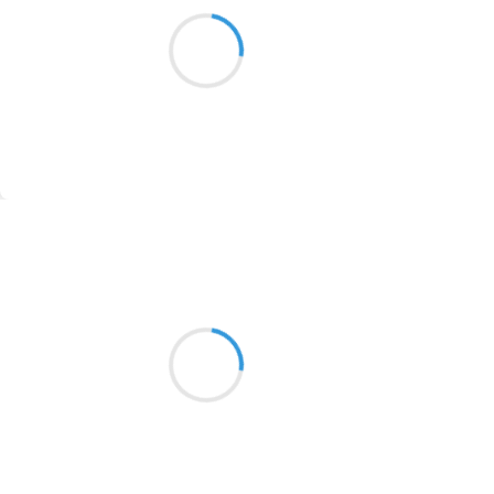
O formes obscures
1913
Mont fantôme esquissé
dans la brume (pure)
1903
1902
1899
Suivre
1897
1896
Marianne BENNY PERRON
28 novembre 2016
1819
Dans le couloir
1816
une odeur de coconut cheap
1798
à en perdre l’équilibre
1783
1781