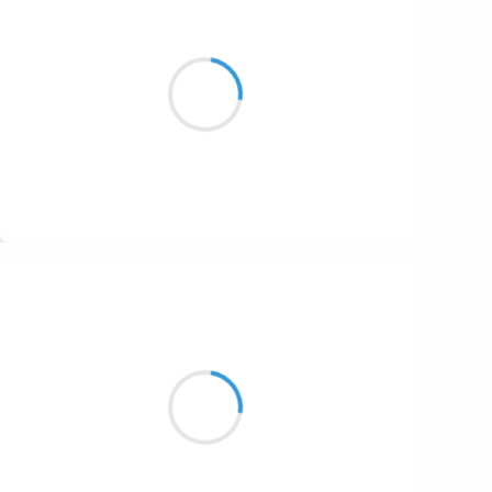
Vincent LECŒUR
27 novembre 2016
Soleil de brume
Un phare dans l'océan
de mon dimanche
Suivre
Marianne BENNY PERRON
27 novembre 2016
C'est une ombre
qui est entrée sous tes draps
se frotter à ton nez