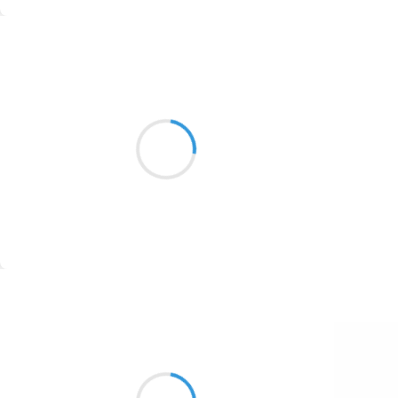
1774
Suivre
1770
Vincent DUCROS
1769
28 novembre 2016
1767
Fin de la journée
1764
Je marche telle une ombre
glissant sur les murs
1762
1759
1758
Suivre
1757
1694
Patrik LACROIX
1691
28 novembre 2016
1689
Pétarade sans gêne