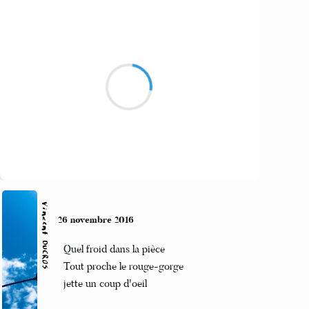
Marcel_FREEDOM
27 novembre 2016
Vivre sous standards
Quand chacun ne croit qu'aux siens
Cocasse ou mortel ?
Suivre
Vincent DUCROS
26 novembre 2016
Quel froid dans la pièce
Tout proche le rouge-gorge
jette un coup d'oeil