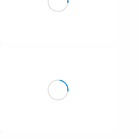
Au cœur du temple du renoncement.
1687
1686
1684
1680
Suivre
1674
Manu GINET
1672
28 novembre 2016
1663
Mon isba est chaude
1523
Les murs et son toit protègent.
Habitat d'en haut
1499
Suivre