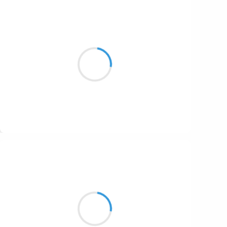
Cyril ZANARDI
28 novembre 2016
Les mains des enfants
Dans la terre noire et glacée
Ici prennent racine
Suivre
Guigui
28 novembre 2016
Face à la feuille blanche
Bloqué sur l’immensité
Je compte les secondes