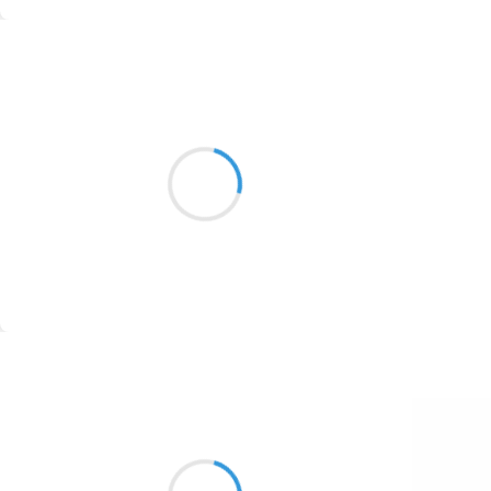
1774
Suivre
1770
Patrik LACROIX
1769
21 novembre 2016
1767
Les yeux clos
1764
Une bouteille entamée
Un parachute ouvert.
1762
1759
1758
Suivre
1757
1694
Manu GINET
21 novembre 2016
1691
Ce beau personnage
1689
Ses histoires plutôt pas sages