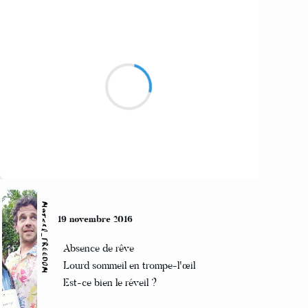
Sil_VIA
20 novembre 2016
Marché d’automne
noix, soupe de courge
rutabagas et jus de pommes
Suivre
Marcel_FREEDOM
19 novembre 2016
Absence de rêve
Lourd sommeil en trompe-l'œil
Est-ce bien le réveil ?