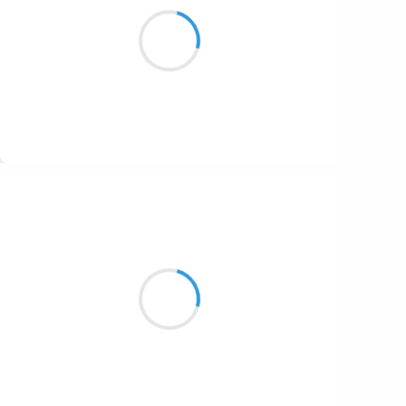
Tu patines sur la bottine
comme tu parles d’amour.
Suivre
Manu GINET
20 novembre 2016
Androgyne sacré
Pas un genre bien défini
Hum ! les pas pareils