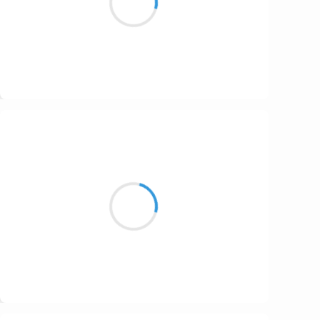
Moi, ça fait six roues !
Suivre
Henri VARNIMONT
20 novembre 2016
Belle matinée
Les yeux rivés au plafond
Mon livre est tombé
Suivre