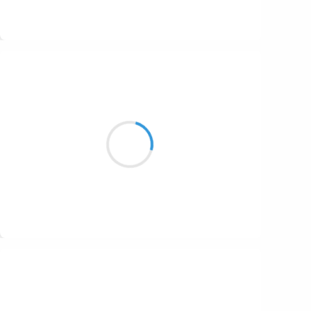
Suivre
Vincent DUCROS
20 novembre 2016
Jour de novembre
Derrière la fenêtre
un bon chocolat
Suivre
Patrik LACROIX
20 novembre 2016