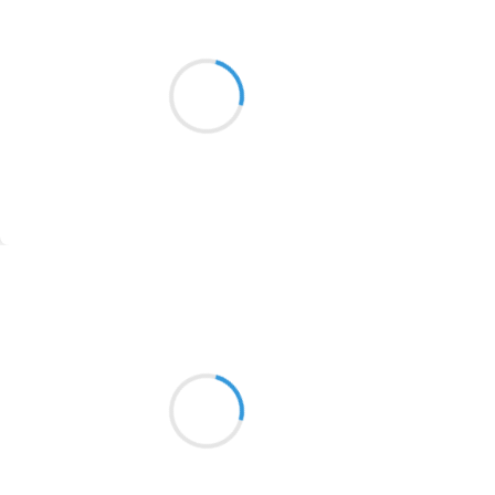
Marianne BENNY PERRON
22 novembre 2016
2016
Un mal de ville ou
1996
une valse lasse
1990
qui s’étire un peu trop
1981
1979
1965
Suivre
1963
Vincent LECŒUR
1957
22 novembre 2016
1955
Au fond des gouffres
1951
de la station Margériaz
Y'a plus de soleil
1950
1947