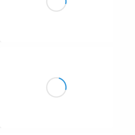
1687
C'est Xavier Dolan
1686
1684
1680
Suivre
1674
Cyril ZANARDI
1672
21 novembre 2016
1663
Ho ma tyrannique
1523
Forcé de croire en ta lumière
Ma belle étoile
1499
Suivre