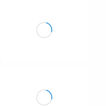
Guigui
21 novembre 2016
« Trois cent cinquante cinq
Deux cent quarante deux Y »
C’est mon nouveau nom
Suivre
Henri VARNIMONT
21 novembre 2016
Au dernier instant
Je rêverai d'exister
Fâcheux contretemps