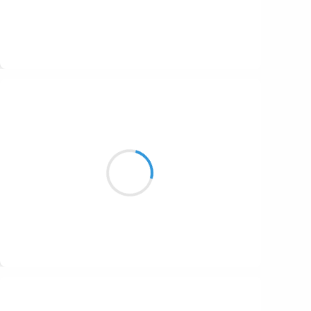
Suivre
Marcel_FREEDOM
20 novembre 2016
Tu fais tourner de ton nom
Tous les moulins de mon cœur
(Michel Legrand)
Suivre