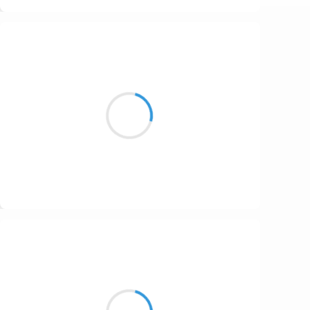
Suivre
Cyril ZANARDI
20 novembre 2016
Ferme minuscule
Accrochée au vallon gris
J’ajoute la fumée
Suivre
Guigui
20 novembre 2016
Déambulateur
Pour mamie et vélo pour