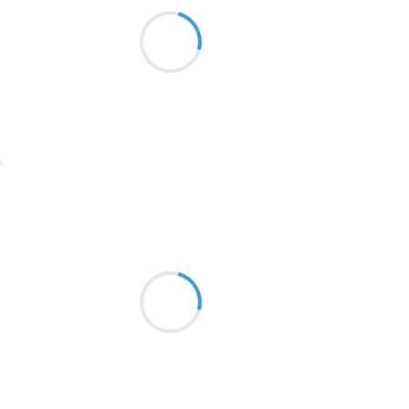
Lumière du matin
1913
chez les gens zalumée
Café yeux bouffis
1903
1902
1899
Suivre
1897
1896
Vincent DUCROS
21 novembre 2016
1819
Très tôt ce matin
1816
devant le soleil naissant
1798
je plisse mes yeux
1783
1781