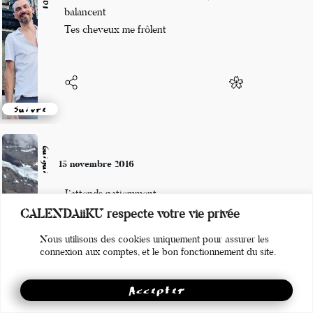
La surface de l’eau tremble et les joncs se
balancent
Tes cheveux me frôlent
Suivre
Guigui
15 novembre 2016
J’attends patiemment
CALENDAiiKU respecte votre vie privée
Les voitures et le temps passent
Nous utilisons des cookies uniquement pour assurer les
Vous êtes en retard.
connexion aux comptes, et le bon fonctionnement du site.
Accepter