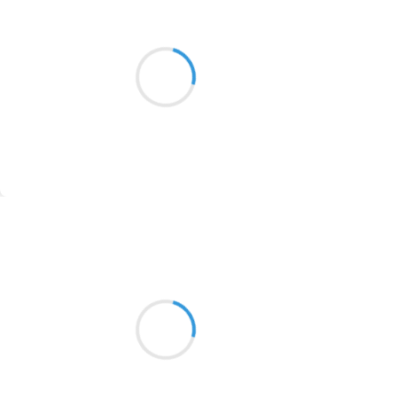
Marcel_FREEDOM
14 novembre 2016
2016
Latex du rebond
1996
La Teq dure fait faire des bonds
1990
Dura Lex Sed Lex
1981
1979
1965
Suivre
1963
Sil_VIA
1957
13 novembre 2016
1955
Je ferme la porte et m'éclipse
1951
Mon heure de liberté
La glisse
1950
1947