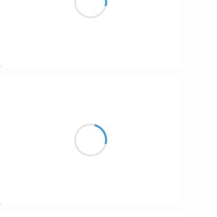
Pariou en dessert
Suivre
Henri VARNIMONT
12 novembre 2016
La route et les cendres
Vie post apocalyptique
Reste l'orphelin
Suivre