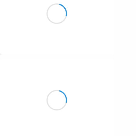
Les vignes sont vierges,
la terre est juteuse, et le vent s’en mêle.
Suivre
Manu GINET
12 novembre 2016
Ah le grand silence...
La nuit et toute sa clémence
Mais dormir ? ça non...