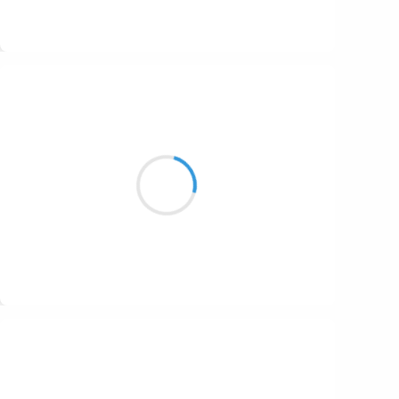
Suivre
Vincent DUCROS
12 novembre 2016
J'étais derrière toi
Tu ne m'as pas entendu
mais j'étais bien là
Suivre
Patrik LACROIX
12 novembre 2016