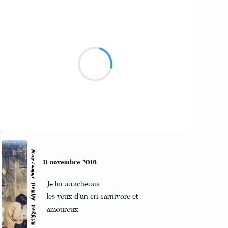
Sil_VIA
12 novembre 2016
Soleil froid du verger
derniers fruits rougissant
sur les pommiers
Suivre
Marianne BENNY PERRON
11 novembre 2016
Je lui arracherais
les yeux d’un cri carnivore et
amoureux