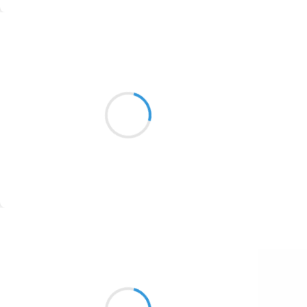
1774
Suivre
1770
Patrik LACROIX
1769
13 novembre 2016
1767
Le train à trop parcouru les montagnes
1764
pour siffler doucement.
1762
1759
1758
Suivre
1757
1694
Manu GINET
13 novembre 2016
1691
L'eau qui coule ce soir
1689
Témoin de ce flux de vie