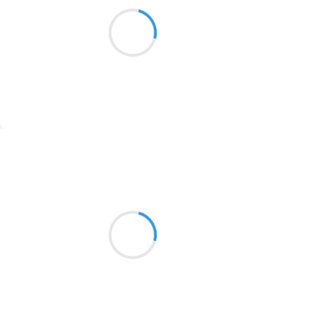
L'année dernière
1913
nous perdions sous les balles
d'innocents amis
1903
1902
1899
Suivre
1897
1896
Vincent DUCROS
13 novembre 2016
1819
Le temps est bien gris
1816
mon cœur vague à l'âme
1798
Instants silencieux
1783
1781