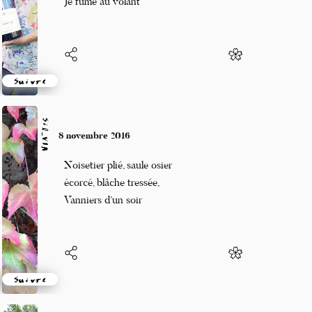
Je fume au volant
Suivre
Sil_VIA
8 novembre 2016
Noisetier plié, saule osier
écorcé, blâche tressée,
Vanniers d’un soir
Suivre