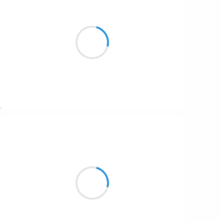
Vincent LECŒUR
12 novembre 2016
Ils se sont trumpé
ces connards d'américains
La guerre est finie ?
Suivre
Marianne BENNY PERRON
12 novembre 2016
A l’extérieur
un rêve muet
rougit les visages aux vitres