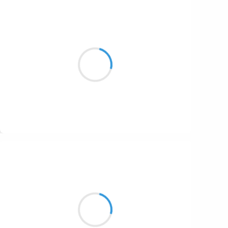
Guigui
13 novembre 2016
Onze petits degrés
La maison s’est refroidie
Sortez les Bouillottes
Suivre
Henri VARNIMONT
13 novembre 2016
Au sommet la flèche
Hors les croisées vient la nuit
Le vent m'enveloppe