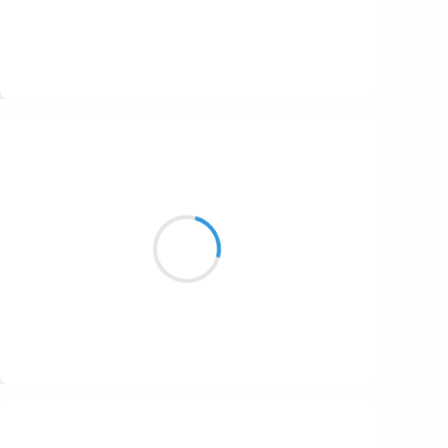
Suivre
Marcel_FREEDOM
12 novembre 2016
Riz de veau de lait
Le fromage du corbeau
Nature contre-nature
Suivre