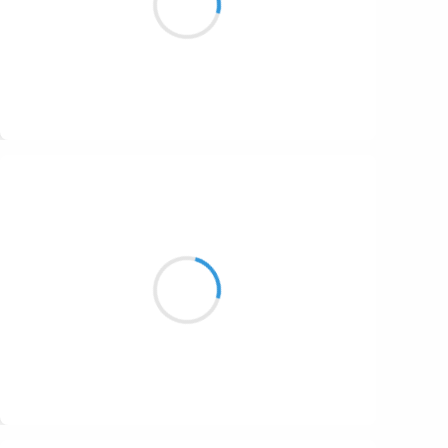
1687
La Pachamama
1686
1684
1680
Suivre
1674
Cyril ZANARDI
1672
13 novembre 2016
1663
Patapouf, saleté,
1523
ou encore « patte de lapin » :
Je suis con mon chat…
1499
Suivre