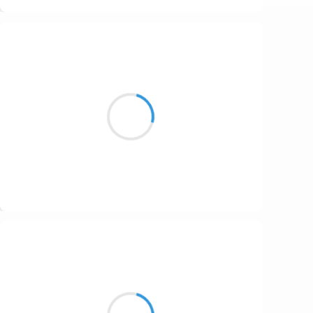
Suivre
Cyril ZANARDI
12 novembre 2016
Le corps lourd, l’âme vide
Encore quelques granules et
Je vais me coucher
Suivre
Guigui
12 novembre 2016
Roulés-boulés roses
Direction cœur de cratère