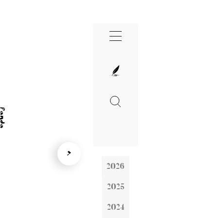
anda
Sophia
2026
2025
2024