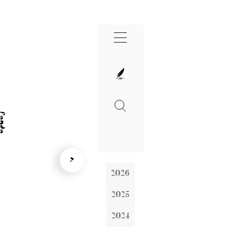
anda
Sophia
2026
2025
2024