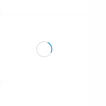
Suivre
Guigui
12 décembre 2016
Avais-je tant forcé ?
Pour que mes mollets ce jour
Ne me portent plus.
Suivre
Guigui
11 décembre 2016