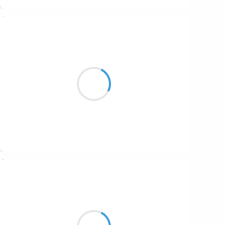
Suivre
Patrik LACROIX
11 décembre 2016
Coléoptère
sur mon âme de pivoine
dégorgeant sa vie
Suivre
Marianne BENNY PERRON
11 décembre 2016
Devant les gestes minutieux
et la délicate cérémonie