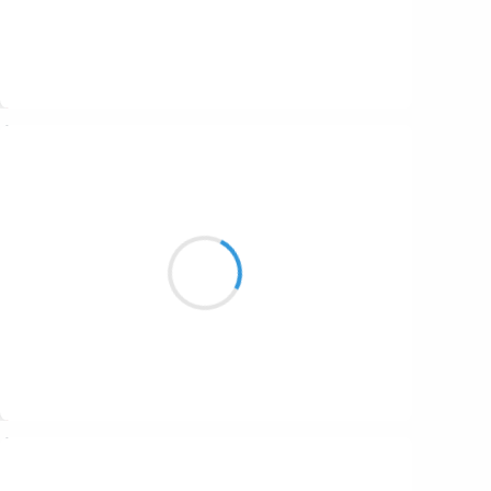
Suivre
Marianne BENNY PERRON
12 décembre 2016
Et mes fantasmes de vieillesse
s'alignent sous la forme
d'une prophétie
Suivre