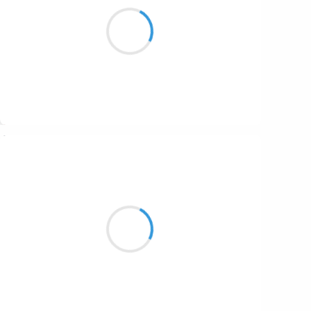
Rejoindre le sommet
Nécessitait d’avancer
En mode sanglier
Suivre
Manu GINET
11 décembre 2016
Ça c'est du bon punk
Rock et des textes engagés
Oui ! lofofora