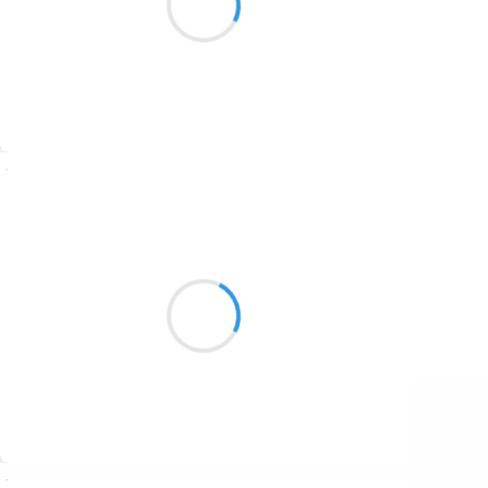
1687
Drakkars sur les lignes
1686
1684
1680
Suivre
1674
Guigui
1672
13 décembre 2016
1663
Les bulles centenaires,
1523
Les sphères s’élèvent sur l’Isère
A la recherche d’air.
1499
Suivre