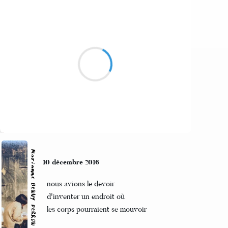
Marcel_FREEDOM
11 décembre 2016
Jungle de béton
Murs gris pour panthères noires
Et demain sera
Suivre
Marianne BENNY PERRON
10 décembre 2016
nous avions le devoir
d'inventer un endroit où
les corps pourraient se mouvoir