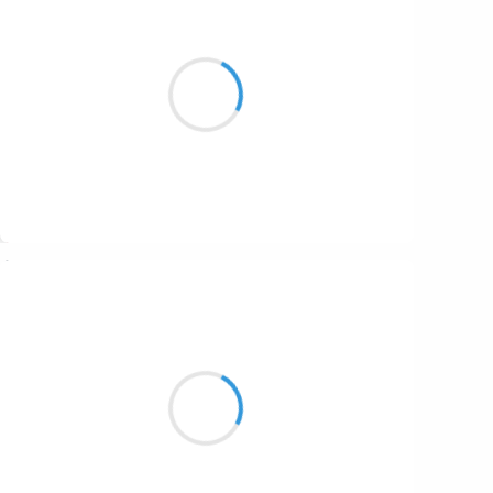
Patrik LACROIX
12 décembre 2016
Brume opaque,
Papillon de nuit,
Accident de vodka.
Suivre
Manu GINET
12 décembre 2016
Tes bras et ton corps
Sont comme de fines tentacules
Je me laisse coller