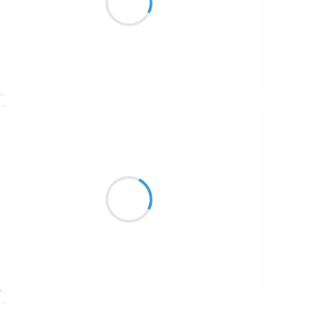
de son accueil
Suivre
Vincent LECŒUR
11 décembre 2016
Les larges bandeaux
Les longues traînées du ciel…
Argent céleste
Suivre