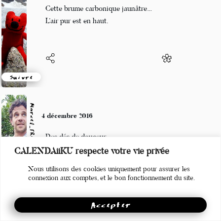
Elle flotte en vallée
Cette brume carbonique jaunâtre…
L’air pur est en haut.
Suivre
Marcel_FREEDOM
4 décembre 2016
Des dés de douceur
CALENDAiiKU respecte votre vie privée
Mènent mon être à l'émoi
Nous utilisons des cookies uniquement pour assurer les
Si douce cisaille
connexion aux comptes, et le bon fonctionnement du site.
Accepter