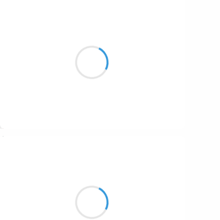
Marcel_FREEDOM
12 décembre 2016
Étendue de mousse
Fleuve sale me repousse
J'attrape ma trousse
Suivre
Vincent LECŒUR
12 décembre 2016
Et le ciel si bleu
Et cette neige qui n’est pas là
Ski caillou x joujou x ?