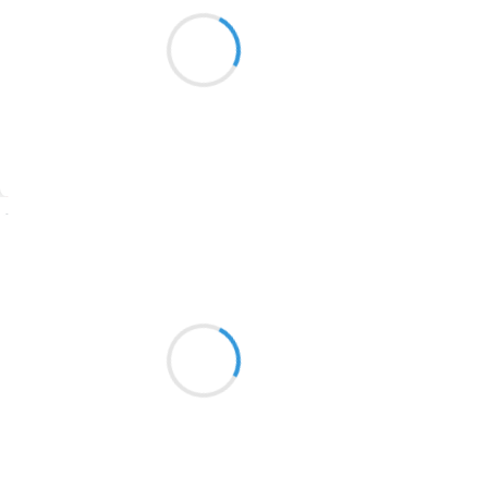
Ils sont des milliers
1913
de corbeaux sur l’île aux cygnes
Assez croâssés
1903
1902
1899
Suivre
1897
1896
Marianne BENNY PERRON
13 décembre 2016
1819
le regard du chat terrifié
1816
sous le joug de la crossette
1798
de Mauricio!
1783
1781