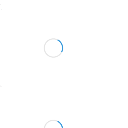
1774
Suivre
1770
Patrik LACROIX
1769
13 décembre 2016
1767
Prière de ne pas s’agenouiller
1764
Les dattes sont rances.
1762
1759
1758
Suivre
1757
1694
Manu GINET
13 décembre 2016
1691
Ah les jeux de mots
1689
Voyelles consonnes à tout vent