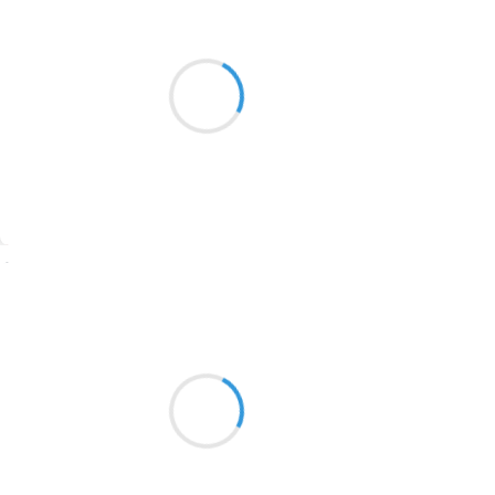
Marianne BENNY PERRON
14 décembre 2016
2016
le temps s'étire et se suspend
1996
dans les vapeurs du four
1990
des premières fêtes
1981
1979
1965
Suivre
1963
Vincent LECŒUR
1957
14 décembre 2016
1955
Et si aujourd’hui
1951
je décidai de ne pas
écrire mon haïku
1950
1947