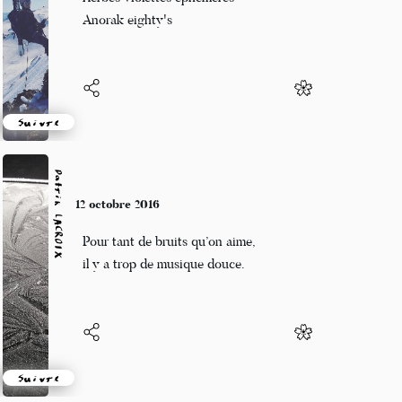
Lettre à la poste
Suivre
Patrik LACROIX
9 octobre 2016
Les briqueteurs des murailles d’échines
sont délaissés… les chiens.
Suivre