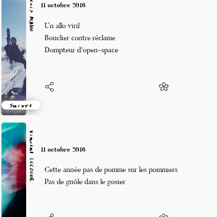
Alexis MANU
Tu es une cédille majuscule
Peu importe qui te porte, tu l'habilles
Comme la quille sous la coque
Tu es équilibre interloque
Suivre
Vincent LECŒUR
8 octobre 2016
Aujourd'hui en ville
c'est le retour des alpages
J'y descends aussi…