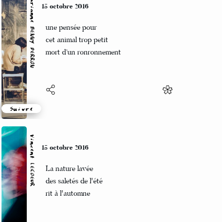
Marianne BENNY PERRON
12 octobre 2016
un vieil appartement et
tous nos souvenirs perdus dans
les craques de divans
Suivre
Vincent LECŒUR
12 octobre 2016
C'est sur ce pan de mont
Que je m'émerveille
Si beau si doux si bon