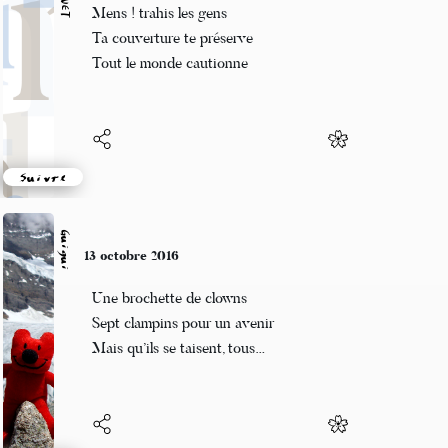
Les marrons sont cuits
Comme les coulemelles d'ailleurs
Réconciliation
Suivre
Guigui
10 octobre 2016
Dix, cent, mille, dix mille
Pyrale du Buis, papillons
Destruction massive