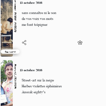
Marianne BENNY PERRON
10 octobre 2016
soyons nus
et laissons nos vêtements
où nous ne les retrouverons pas
Suivre
Marcel_FREEDOM
10 octobre 2016
Craintes nécessaires
Un automne historique
Lettre à la poste