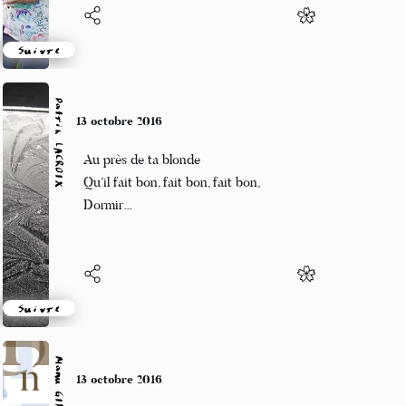
Suivre
Patrik LACROIX
10 octobre 2016
Chanter à tue-tête
Vomir son chagrin
Foutre la paix aux fleurs.
Suivre
Manu GINET
10 octobre 2016