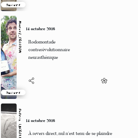
Suivre
Marcel_FREEDOM
11 octobre 2016
Un allo viril
Bouclier contre réclame
Dompteur d'open-space
Suivre
Patrik LACROIX
11 octobre 2016
La bouteille qui me chante