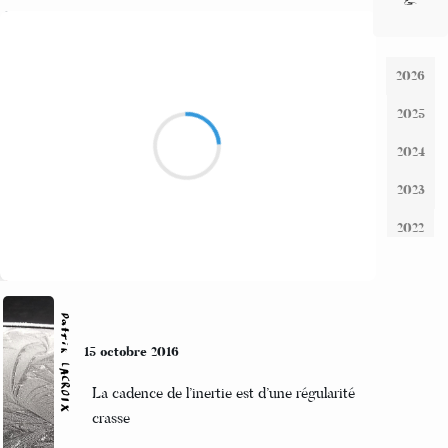
Alexis MANU
13 octobre 2016
Street-art sur la neige
Herbes violettes éphémères
Anorak eighty's
Suivre
Patrik LACROIX
12 octobre 2016
Pour tant de bruits qu’on aime,
il y a trop de musique douce.