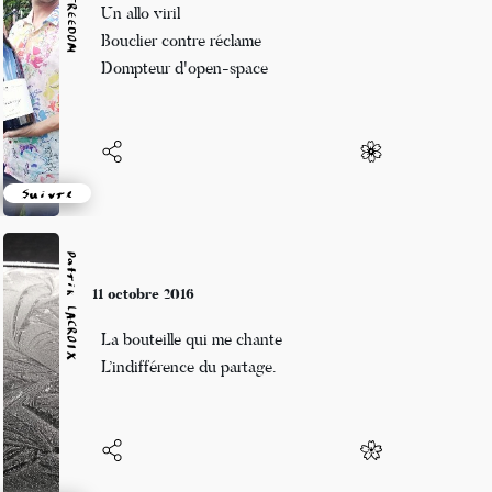
Peu importe qui te porte, tu l'habilles
Comme la quille sous la coque
Tu es équilibre interloque
Suivre
Patrik LACROIX
8 octobre 2016
Une danse intense
CALENDAiiKU respecte votre vie privée
Une naine chaque coup
Nous utilisons des cookies uniquement pour assurer les
Un cas raté.
connexion aux comptes, et le bon fonctionnement du site.
Accepter