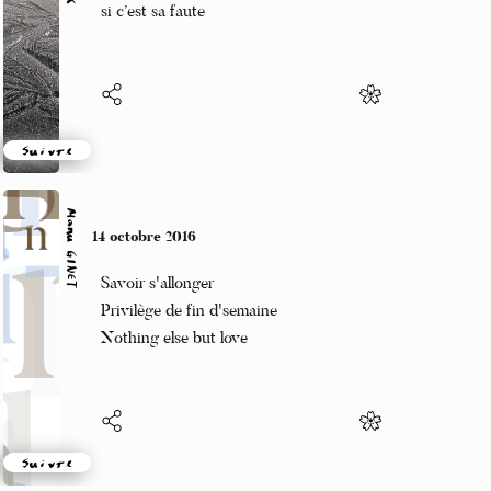
L’indifférence du partage.
Suivre
Manu GINET
11 octobre 2016
Tronçonneuse qui hurle
Violent hardcore ! dans la cour
L'hiver se prépare
Suivre