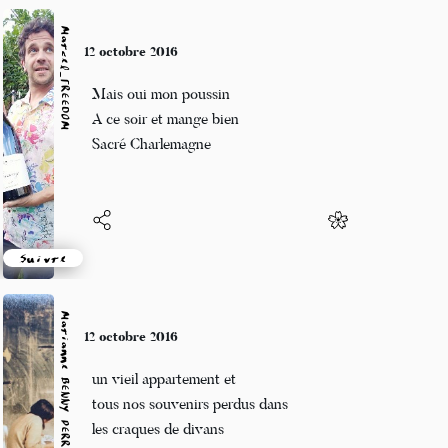
Marcel_FREEDOM
9 octobre 2016
D'une somme un tout
Mérite au soleil levant
Dompteur de lion
Suivre
Marianne BENNY PERRON
9 octobre 2016
un soir sans nuage
j’ai retrouvé ma famille
elle n’était pas loin