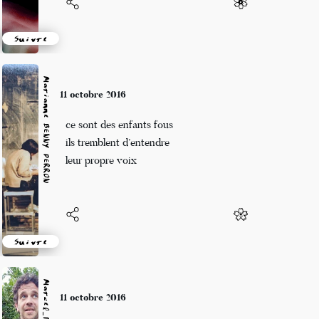
Suivre
Marianne BENNY PERRON
8 octobre 2016
les couleurs s’apprivoisent
et dans leur chute elles
s’accrochent aux feuilles
Suivre
Marcel_FREEDOM
8 octobre 2016
Tu es une cédille majuscule