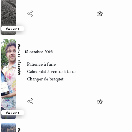
Suivre
Marcel_FREEDOM
12 octobre 2016
Mais oui mon poussin
A ce soir et mange bien
Sacré Charlemagne
Suivre