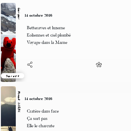
Guigui
11 octobre 2016
Ti’punch familial
Presse le citron dans tes doigts
Et laisse le tomber
Suivre
Maud ZERBE
11 octobre 2016
Ta silhouette
Entonnoir de mes désirs
Filtre insouciant