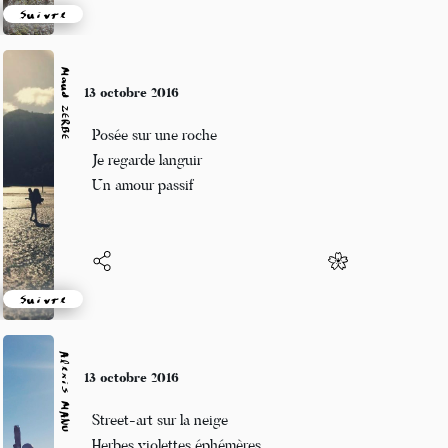
Suivre
Maud ZERBE
10 octobre 2016
Le blues des mésanges
Je m'aventure dans la ville
Soudain je ne suis plus
Suivre
Alexis MANU
10 octobre 2016
Craintes nécessaires
Un automne historique