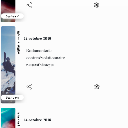
Suivre
Alexis MANU
11 octobre 2016
Un allo viril
Bouclier contre réclame
Dompteur d'open-space
Suivre
Vincent LECŒUR
11 octobre 2016