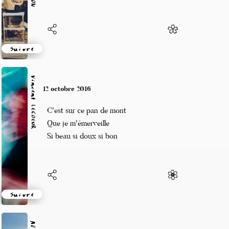
Suivre
Vincent LECŒUR
9 octobre 2016
Toujours ce soleil
un peu voilé quand même
Et le froid qui vient
Suivre
8 octobre 2016