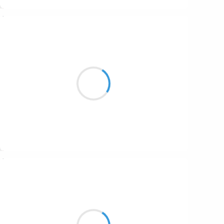
Suivre
Patrik LACROIX
29 octobre 2016
De l’automne en marinade
pour les jours trop ensoleillés.
Suivre
Manu GINET
29 octobre 2016
Tremblement ? Enfer ?
Leurs pales rageuses fendent l'air