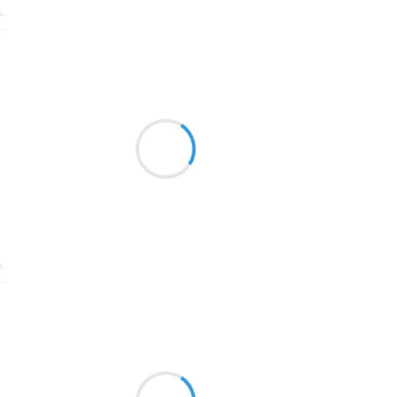
1774
Suivre
1770
Guigui
1769
31 octobre 2016
1767
Vautours, nuages, vent
1764
Font d’Urle, Pas de l’Infernet
Le Vercors, encore…
1762
1759
1758
Suivre
1757
1694
Alexis MANU
30 octobre 2016
1691
Austère calvinisme,
1689
chauvinisme terre à terre,