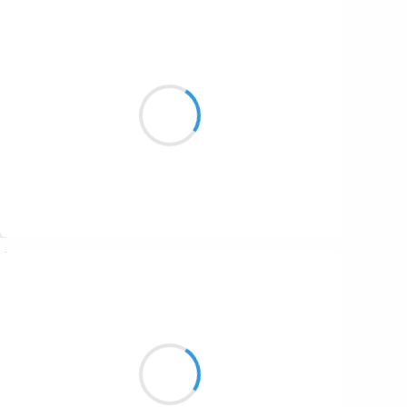
Marianne BENNY PERRON
30 octobre 2016
un jour il m’a lavée
avec le soin que l’on prodigue
aux fleurs
Suivre
Marcel_FREEDOM
30 octobre 2016
Austère calvinisme,
chauvinisme terre à terre,
prisme libertaire