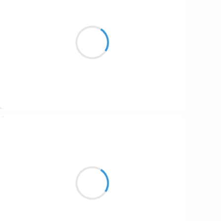
Manu GINET
30 octobre 2016
Me faufiler où ?
Par là bas... ici ?... partout
Souries ! petite souris !
Suivre
Guigui
30 octobre 2016
Haïku au jardin
Vers de terre dichotomiques
Génocide de menthe