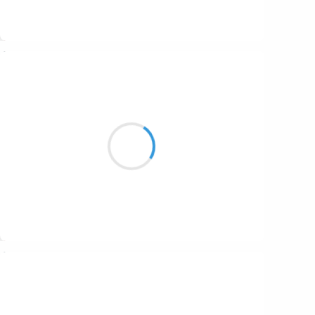
Suivre
Vincent LECŒUR
29 octobre 2016
Se foutre à poil
Comme un poisson dans son bocal
Ça me va pas mal
Suivre
29 octobre 2016