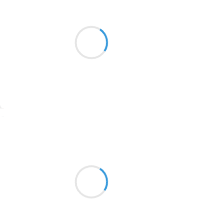
Marcel_FREEDOM
er
1
novembre 2016
2016
Bonjour pire mois
1996
Sache que je t'ai à l'œil
1990
Fais pas le mariole
1981
1979
1965
Suivre
1963
Vincent LECŒUR
1957
31 octobre 2016
1955
Brouillard au sommet
1951
Éclaircies dans la vallée
Et entre les deux ?
1950
1947