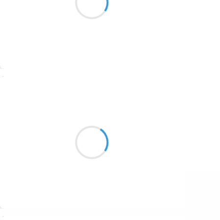
1687
prisme libertaire
1686
1684
1680
Suivre
1674
Vincent LECŒUR
1672
30 octobre 2016
1663
A s'iriser les yeux
1523
Les dernières heures du soir
Vous torpillent le cœur
1499
Suivre