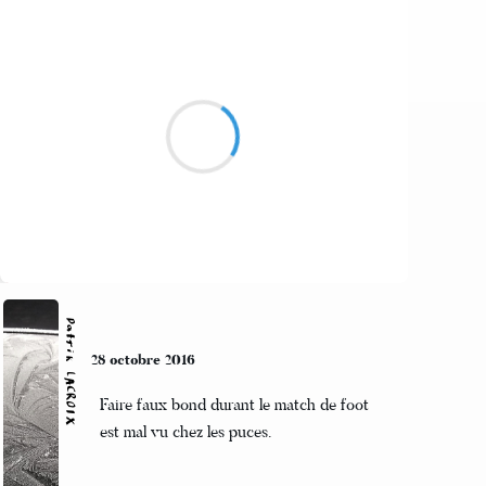
Alexis MANU
29 octobre 2016
Vas dire aux fils de tirailleurs
que ceux qui les vomissent ici et ailleurs
sont les ignorants héritiers des anonymes
délateurs
Suivre
Patrik LACROIX
28 octobre 2016
Faire faux bond durant le match de foot
est mal vu chez les puces.