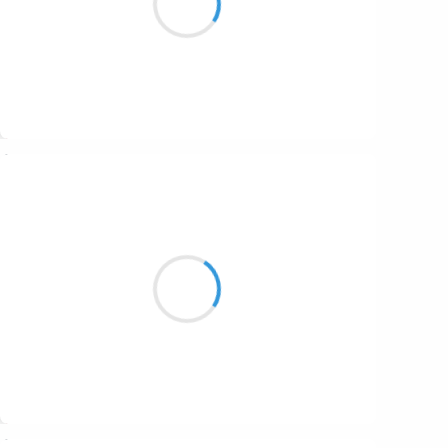
Militaires mon frère.
Suivre
Guigui
29 octobre 2016
Gros ours débonnaire
Lémuriens gris cascadeurs
Guépard athlétique
Suivre