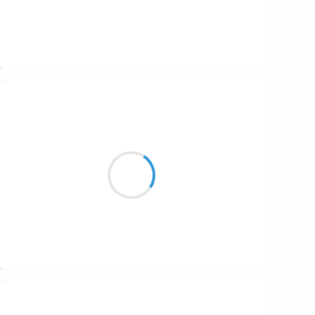
Suivre
Patrik LACROIX
30 octobre 2016
Spectre de clown au fond du placard,
ses vêtements sont souillés.
Suivre