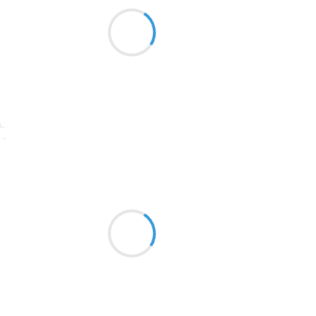
Trop d’avance pour le retardataire,
1913
son frigo est vide.
1903
1902
1899
Suivre
1897
1896
Manu GINET
31 octobre 2016
1819
Tiens voilà l'hermite !
1816
Grimpant la piste de cailloux
1798
Clopin clopant oui. ...
1783
1781