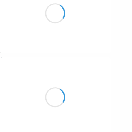
Marianne BENNY PERRON
le pied de devant
un rien derrière le temps
et le swag fut
Suivre
Marcel_FREEDOM
29 octobre 2016
Vas dire aux fils de tirailleurs
que ceux qui les vomissent ici et ailleurs
sont les ignorants héritiers des anonymes
délateurs