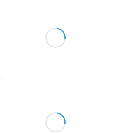
Patrik LACROIX
19 octobre 2016
Les malentendus sont la plupart du temps,
résultat du silence.
Suivre
Manu GINET
19 octobre 2016
Le calendhaiiku
D'août me rappelle que surtout
Il est bon d'être nous.