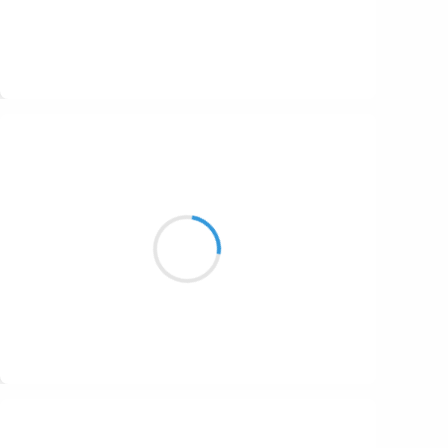
Suivre
Guigui
19 octobre 2016
Cuivre et Acajou
Vanille, caramel et beurre
Bouquet chaud d’arômes
Suivre