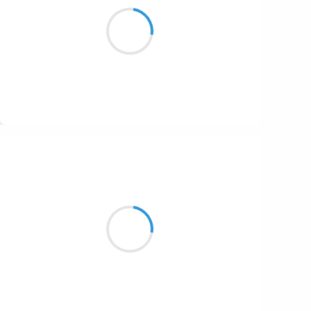
Bouchons sur la route
Boue, chichon, place aux doutes
Cupidon s'en foot
Suivre
Patrik LACROIX
18 octobre 2016
Une alvéole est l’alcôve d’un rectum plein de
promesse.