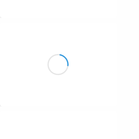
Suivre
Marianne BENNY PERRON
18 octobre 2016
on m’a parlé
d’une légendre qui serait
s’en aller peut-être
Suivre
Marcel_FREEDOM
18 octobre 2016