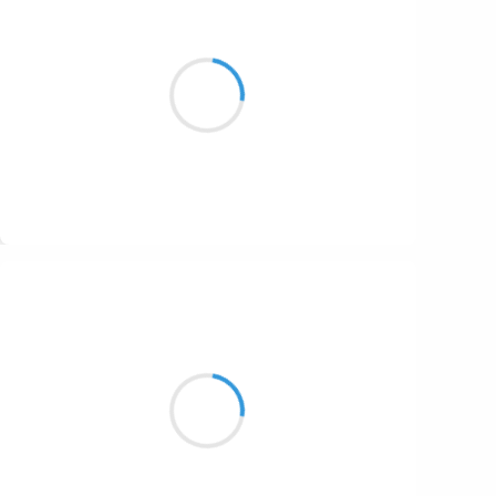
Maud ZERBE
19 octobre 2016
Le sourire épargne
Dans ta fictive existence
Une amertume enfumée
Suivre
Vincent LECŒUR
18 octobre 2016
Posée dans un champ
une buse énorme regarde
passer la 4L