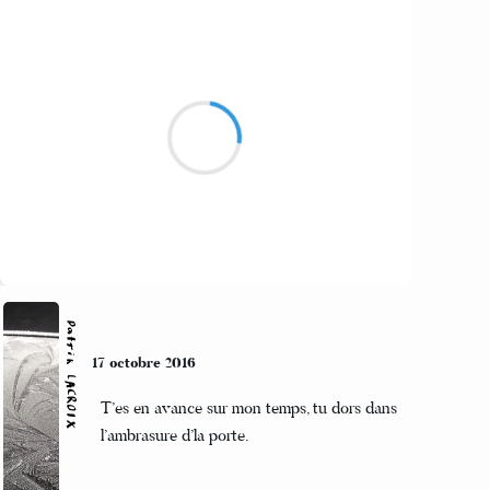
Alexis MANU
18 octobre 2016
Bouchons sur la route
Boue, chichon, place aux doutes
Cupidon s'en foot
Suivre
Patrik LACROIX
17 octobre 2016
T’es en avance sur mon temps, tu dors dans
l’ambrasure d’la porte.