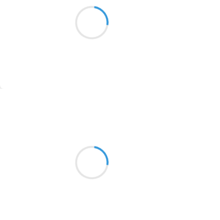
Soleil et mon cœur
1913
jouent à chasse nuage
Et ciel étoilé
1903
1902
1899
Suivre
1897
1896
Alexis MANU
19 octobre 2016
1819
Relents vieille France
1816
Drapeau, frontière et grands peurs
1798
État ou nation ?
1783
1781