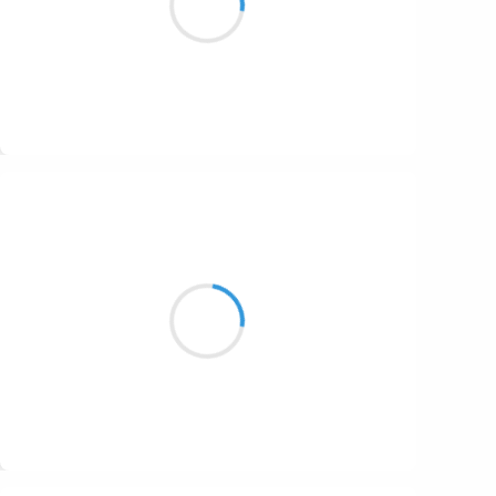
royaux
1687
on s’est assis
1686
1684
1680
Suivre
1674
Marcel_FREEDOM
1672
19 octobre 2016
1663
Relents vieille France
1523
Drapeau, frontière et grands peurs
État ou nation ?
1499
Suivre