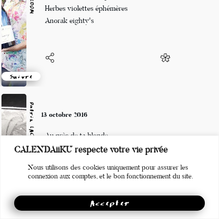
Street-art sur la neige
Herbes violettes éphémères
Anorak eighty's
Suivre
Patrik LACROIX
13 octobre 2016
Au près de ta blonde
CALENDAiiKU respecte votre vie privée
Qu’il fait bon, fait bon, fait bon,
Nous utilisons des cookies uniquement pour assurer les
Dormir…
connexion aux comptes, et le bon fonctionnement du site.
Accepter