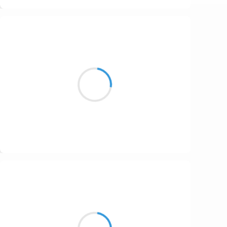
Suivre
Manu GINET
18 octobre 2016
Les ondes du portable
Sont-elles toujours supportables ?
Nouvelles magnétiques.
Suivre
Guigui
18 octobre 2016
Deux heures à midi
Explosion intemporelle