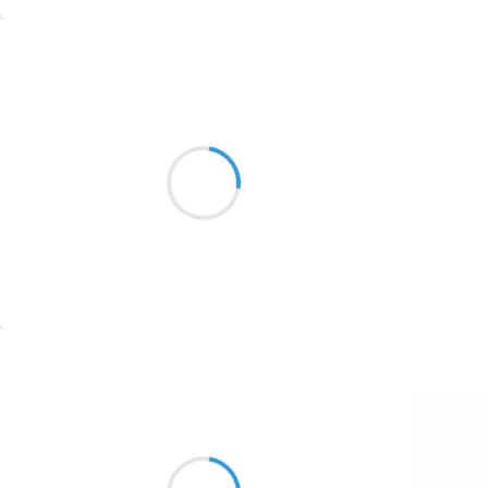
1774
Suivre
1770
Vincent LECŒUR
1769
19 octobre 2016
1767
Une chape grise
1764
est tombée sur le monde
Matin d'octobre
1762
1759
1758
Suivre
1757
1694
Marianne BENNY PERRON
19 octobre 2016
1691
après avoir couru pour s’attraper
1689
haletants