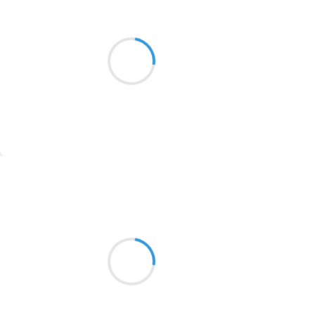
Patrik LACROIX
2016
20 octobre 2016
1996
Une groseille mûre nourrit la mésange
mésadaptée
1990
1981
1979
1965
Suivre
1963
Marcel_FREEDOM
1957
20 octobre 2016
1955
Une base patates,
1951
Poireau, châtaigne ou courge,
Le corps se réchauffe
1950
1947