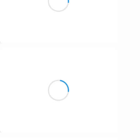
Suis-je encore en vie ?
Suivre
Maud ZERBE
18 octobre 2016
L'excitation sournoise
Appétit de mon être
Bouille de pesanteur
Suivre