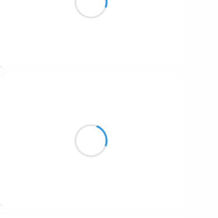
Pneus prêts, neige en vue
Suivre
Henri VARNIMONT
7 novembre 2016
Mains chair et acier
C'est le début et la fin
Sous l'ange de glace
Suivre