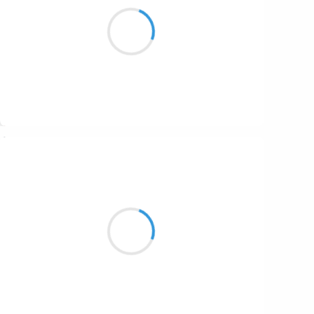
Le sentier brûle, anonyme,
libérant les cigales.
Suivre
Manu GINET
7 novembre 2016
Si le sexe dit
Pssst psst psst je suis ici
Prends un abonnement...