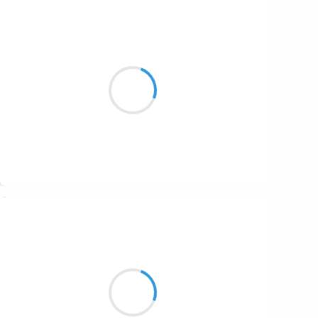
Guigui
8 novembre 2016
Lumière contrastée
Paysage impressionniste
Nuages blancs et gris
Suivre
Henri VARNIMONT
8 novembre 2016
Slogan visionnaire
Braderie Apocalypse
Tout doit disparaître