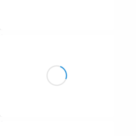
Suivre
7 novembre 2016
Marcel_FREEDOM
Anonyme et précieuse comme une goutte
d'eau
Tu te faufiles de bas en haut
Du relief
Jusqu'au point le plus bas
où tu disparaitras
Donnant la vie et sonnant ton glas
Suivre