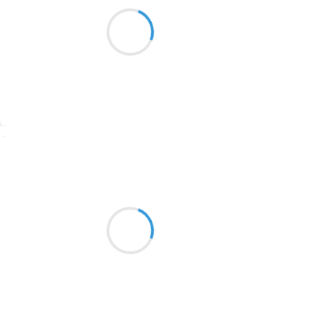
Marianne BENNY PERRON
Ton corps lourd et reposé
1913
tressé de racines
de plantes bienfaisantes
1903
1902
1899
Suivre
1897
1896
Vincent DUCROS
8 novembre 2016
1819
Je cherche des yeux
1816
la solution au problème
1798
et ses maux de tête
1783
1781