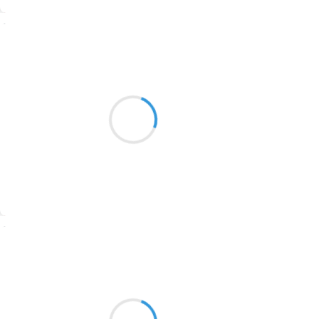
1774
Suivre
1770
Patrik LACROIX
1769
8 novembre 2016
1767
Maintenant les soupçons
1764
scintillent sur le cou de la grande ourse.
1762
1759
1758
Suivre
1757
1694
Manu GINET
8 novembre 2016
1691
Scotcher les messages
1689
Sur l'emballage prohibé