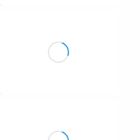
Suivre
Cyril ZANARDI
7 novembre 2016
Je roule aux mentholes
Presque plus rien m’étonnes
Un verre d’éthanol ?
Suivre
Guigui
7 novembre 2016
A grands coups de pied
Ecrous rouillés ténébreux