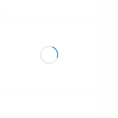
Suivre
Vincent DUCROS
7 novembre 2016
Soleil d'automne
je mets mon nez dehors
reviens aussitôt
Suivre
Patrik LACROIX
7 novembre 2016