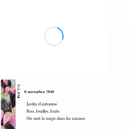
Sil_VIA
7 novembre 2016
La neige tombée
et aussi vite disparue
On est bien près du poêle
Suivre
Sil_VIA
6 novembre 2016
Jardin d’automne
Bois, feuilles, fruits
On sent la neige dans les narines