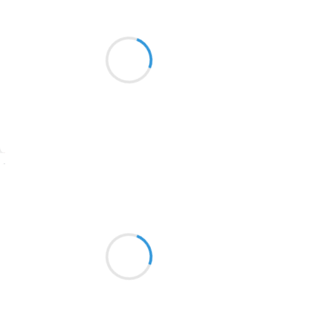
Sil_VIA
8 novembre 2016
2016
Noisetier plié, saule osier
1996
écorcé, blâche tressée,
1990
Vanniers d’un soir
1981
1979
1965
Suivre
1963
Marcel_FREEDOM
1957
8 novembre 2016
1955
Roule, roule, toi
1951
Dis, mais ne te roule pas
Ne te mens jamais
1950
1947