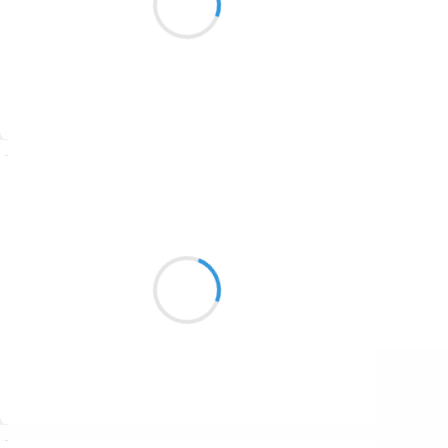
1687
Laissez nous fumer.....
1686
1684
1680
Suivre
1674
Cyril ZANARDI
1672
8 novembre 2016
1663
Il y a le truand
1523
Et je vois bien la brute
Mais où est le bon ?
1499
Suivre