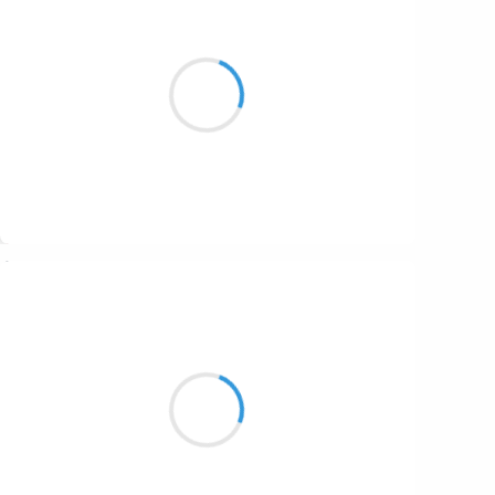
Vincent LECŒUR
7 novembre 2016
Les premiers mirages
pales des pentes enneigées
se rappellent à nous
Suivre
Marianne BENNY PERRON
7 novembre 2016
Le bruit des chars
a cessé le sommeil
est blanc de berceuses