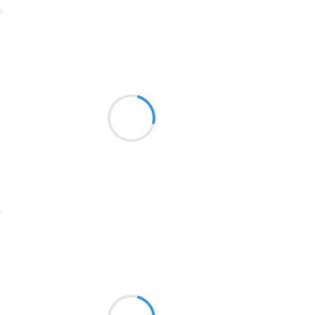
1774
Suivre
1770
Vincent LECŒUR
1769
19 octobre 2016
1767
Une chape grise
1764
est tombée sur le monde
Matin d'octobre
1762
1759
1758
Suivre
1757
1694
Marianne BENNY PERRON
19 octobre 2016
1691
après avoir couru pour s’attraper
1689
haletants