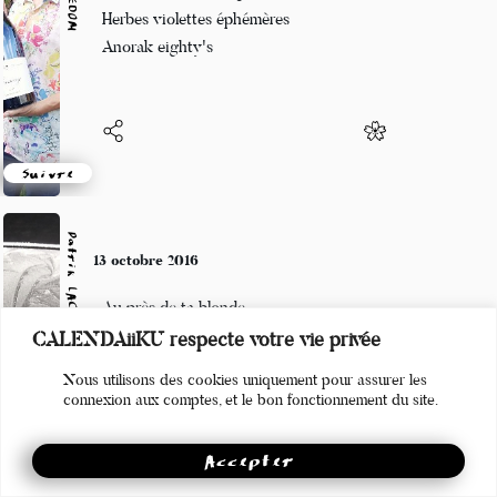
Street-art sur la neige
Herbes violettes éphémères
Anorak eighty's
Suivre
Patrik LACROIX
13 octobre 2016
Au près de ta blonde
CALENDAiiKU respecte votre vie privée
Qu’il fait bon, fait bon, fait bon,
Nous utilisons des cookies uniquement pour assurer les
Dormir…
connexion aux comptes, et le bon fonctionnement du site.
Accepter