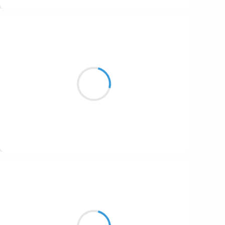
Suivre
Manu GINET
18 octobre 2016
Les ondes du portable
Sont-elles toujours supportables ?
Nouvelles magnétiques.
Suivre
Guigui
18 octobre 2016
Deux heures à midi
Explosion intemporelle