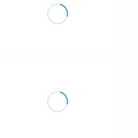
Bouchons sur la route
Boue, chichon, place aux doutes
Cupidon s'en foot
Suivre
Patrik LACROIX
18 octobre 2016
Une alvéole est l’alcôve d’un rectum plein de
promesse.