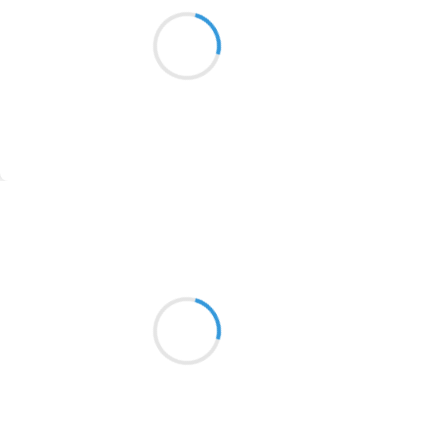
Soleil et mon cœur
1913
jouent à chasse nuage
Et ciel étoilé
1903
1902
1899
Suivre
1897
1896
Alexis MANU
19 octobre 2016
1819
Relents vieille France
1816
Drapeau, frontière et grands peurs
1798
État ou nation ?
1783
1781