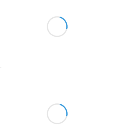
Patrik LACROIX
2016
20 octobre 2016
1996
Une groseille mûre nourrit la mésange
mésadaptée
1990
1981
1979
1965
Suivre
1963
Marcel_FREEDOM
1957
20 octobre 2016
1955
Une base patates,
1951
Poireau, châtaigne ou courge,
Le corps se réchauffe
1950
1947