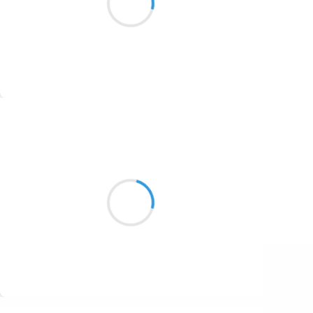
royaux
1687
on s’est assis
1686
1684
1680
Suivre
1674
Marcel_FREEDOM
1672
19 octobre 2016
1663
Relents vieille France
1523
Drapeau, frontière et grands peurs
État ou nation ?
1499
Suivre