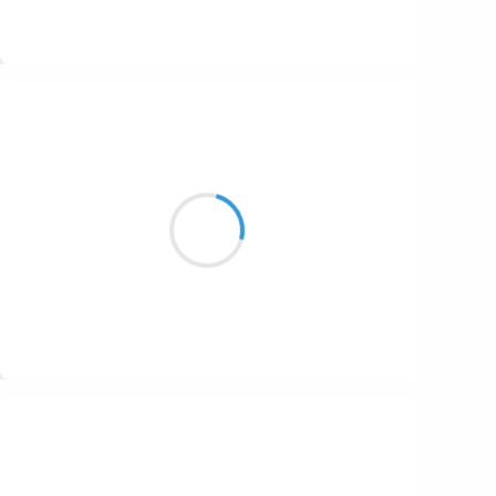
Suivre
Marianne BENNY PERRON
18 octobre 2016
on m’a parlé
d’une légendre qui serait
s’en aller peut-être
Suivre
Marcel_FREEDOM
18 octobre 2016