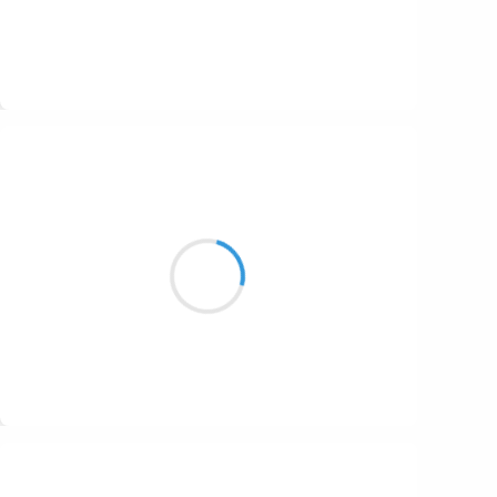
Suivre
Guigui
19 octobre 2016
Cuivre et Acajou
Vanille, caramel et beurre
Bouquet chaud d’arômes
Suivre