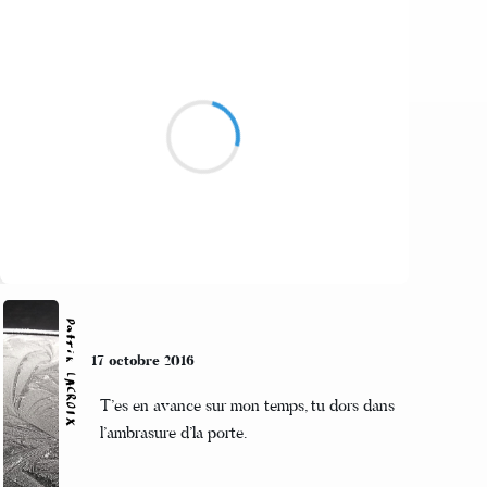
Alexis MANU
18 octobre 2016
Bouchons sur la route
Boue, chichon, place aux doutes
Cupidon s'en foot
Suivre
Patrik LACROIX
17 octobre 2016
T’es en avance sur mon temps, tu dors dans
l’ambrasure d’la porte.