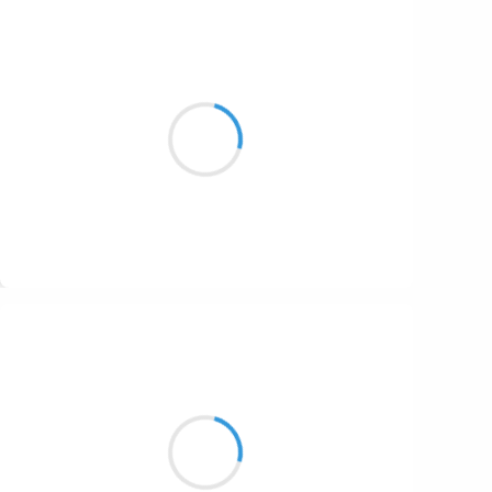
Patrik LACROIX
19 octobre 2016
Les malentendus sont la plupart du temps,
résultat du silence.
Suivre
Manu GINET
19 octobre 2016
Le calendhaiiku
D'août me rappelle que surtout
Il est bon d'être nous.