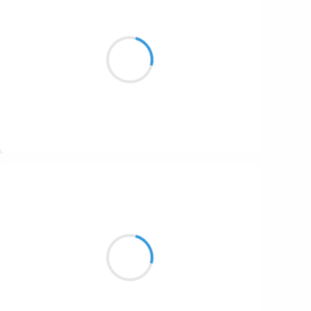
Maud ZERBE
19 octobre 2016
Le sourire épargne
Dans ta fictive existence
Une amertume enfumée
Suivre
Vincent LECŒUR
18 octobre 2016
Posée dans un champ
une buse énorme regarde
passer la 4L