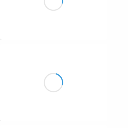
Suis-je encore en vie ?
Suivre
Maud ZERBE
18 octobre 2016
L'excitation sournoise
Appétit de mon être
Bouille de pesanteur
Suivre