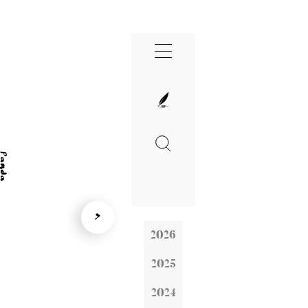
anda
Sophia
2026
2025
2024