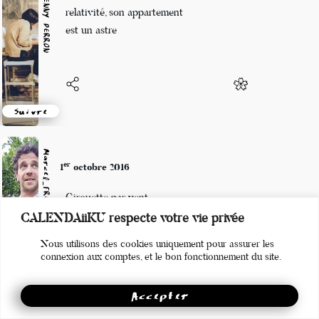
Marianne BENNY PERRON
selon la théorie de la
relativité, son appartement
est un astre
Suivre
Marcel_FREEDOM
er
1
octobre 2016
Girouette par vent
CALENDAiiKU respecte votre vie privée
Pirouette envers les gens
Nous utilisons des cookies uniquement pour assurer les
Stan Smith de béton
connexion aux comptes, et le bon fonctionnement du site.
Accepter