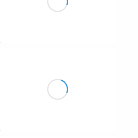
1687
des bisous des bises
1686
1684
1680
Suivre
1674
Marcel_FREEDOM
1672
7 octobre 2016
1663
Maison secondaire
1523
Bonne moisson nécessaire
Envahissement
1499
Suivre