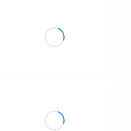
Patrik LACROIX
7 octobre 2016
Bienvenue au dispensaire
des désœuvrés cul de jattes.
Suivre
Manu GINET
7 octobre 2016
Un renard des sables
Levant les pattes du sol chaud
J'aimerais être lui.