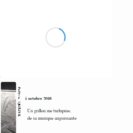
Alexis MANU
6 octobre 2016
Discuter pour que
les problèmes se résolvent
Tant de temps perdu
Suivre
Patrik LACROIX
5 octobre 2016
Un grillon me turlupine,
de sa musique angoissante