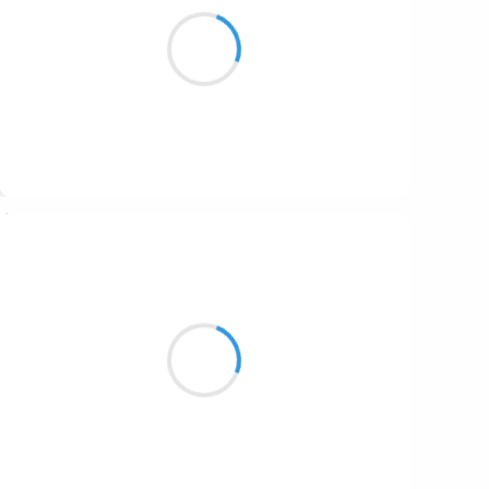
Discuter pour que
les problèmes se résolvent
Tant de temps perdu
Suivre
Patrik LACROIX
6 octobre 2016
Carcasse d’un sarcasme ;
Le canard plaqué contre sa loyauté.