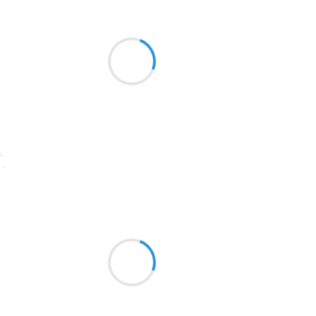
Patrik LACROIX
8 octobre 2016
2016
Une danse intense
1996
Une naine chaque coup
1990
Un cas raté.
1981
1979
1965
Suivre
1963
Marcel_FREEDOM
1957
8 octobre 2016
1955
Tu es une cédille majuscule
Peu importe qui te porte, tu l'habilles
1951
Comme la quille sous la coque
1950
Tu es équilibre interloque
1947