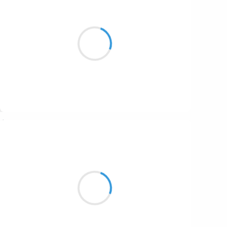
Maud ZERBE
7 octobre 2016
Je suis en manque
Dit elle sur son banc morose
Et la pluie tomba
Suivre
Vincent LECŒUR
6 octobre 2016
Quand je m'approche
des pieds de la géante
L'illusion cesse