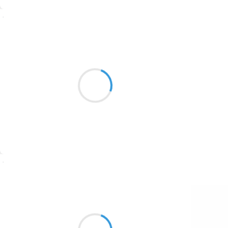
1774
Suivre
1770
Vincent LECŒUR
1769
7 octobre 2016
1767
Entre chien et loup
1764
les traînées roses du ciel
étirent mon cœur
1762
1759
1758
Suivre
1757
1694
Marianne BENNY PERRON
7 octobre 2016
1691
des bisous des bi
1689
sous des bisous, des bisous