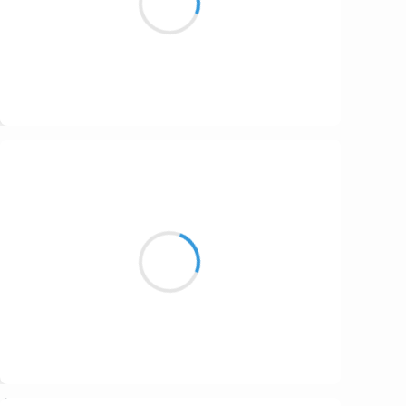
J’ai retrouvé Georges
Suivre
Maud ZERBE
6 octobre 2016
La chaleur se fond
Et la lune éclaire les instants
Centrifuge de jouissance
Suivre