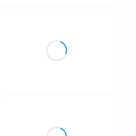
Suivre
Manu GINET
6 octobre 2016
La nuit glacée brille
Les gouttes d'eau comme tant de billes
Serais-je un fennec ?
Suivre
Guigui
6 octobre 2016
Odeur de café
Capsules kaléidoscope