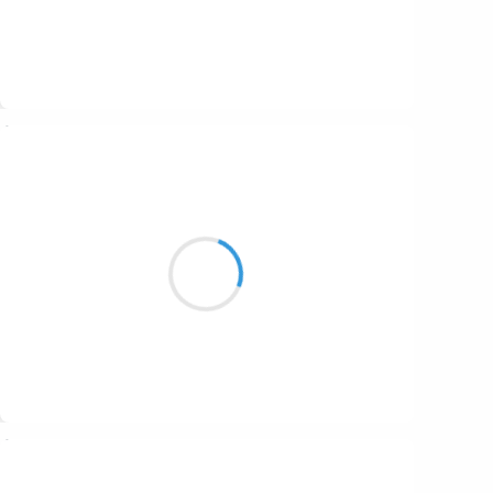
Suivre
Guigui
7 octobre 2016
Le silence est venu
On part dans l’inconnu
C’est beau l’impatience
Suivre