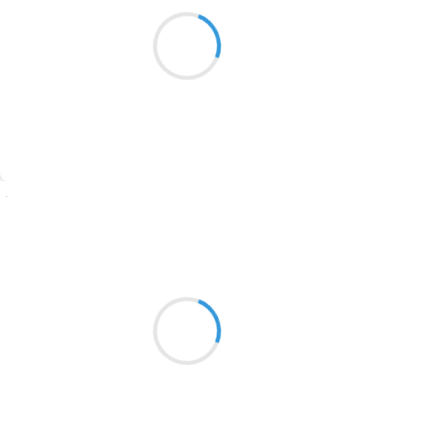
Aujourd'hui en ville
1913
c'est le retour des alpages
J'y descends aussi…
1903
1902
1899
Suivre
1897
1896
Alexis MANU
7 octobre 2016
1819
Maison secondaire
1816
Bonne moisson nécessaire
1798
Envahissement
1783
1781