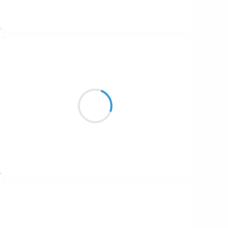
Suivre
Marianne BENNY PERRON
6 octobre 2016
tu m’as retournée
l’envers et le verso jusqu’à ce que
je tienne en équilibre
Suivre
Marcel_FREEDOM
6 octobre 2016