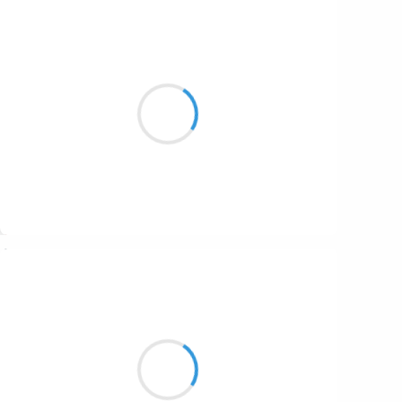
Patrik LACROIX
13 octobre 2016
Au près de ta blonde
Qu’il fait bon, fait bon, fait bon,
Dormir…
Suivre
Manu GINET
13 octobre 2016
Mens ! trahis les gens
Ta couverture te préserve
Tout le monde cautionne