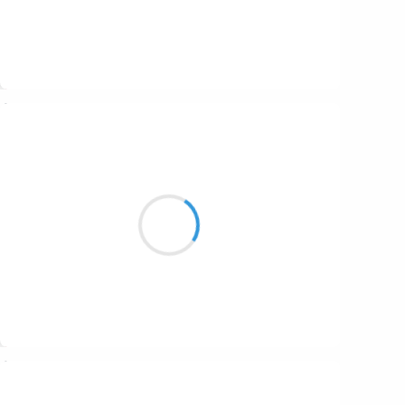
Suivre
Guigui
13 octobre 2016
Une brochette de clowns
Sept clampins pour un avenir
Mais qu’ils se taisent, tous…
Suivre