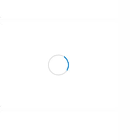
Suivre
Marianne BENNY PERRON
12 octobre 2016
un vieil appartement et
tous nos souvenirs perdus dans
les craques de divans
Suivre
Marcel_FREEDOM
12 octobre 2016