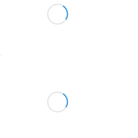
Est-ce le ciel qui
1913
lave mon âme pale
Ou cette averse
1903
1902
1899
Suivre
1897
1896
Alexis MANU
13 octobre 2016
1819
Street-art sur la neige
1816
Herbes violettes éphémères
1798
Anorak eighty's
1783
1781