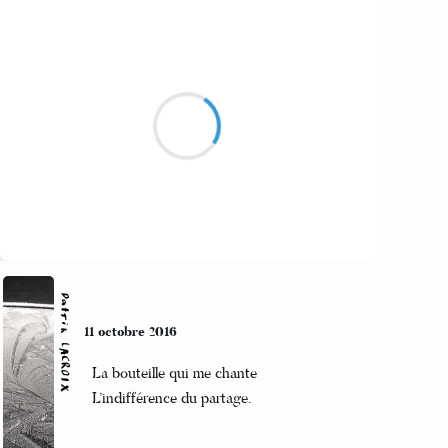
Alexis MANU
12 octobre 2016
Mais oui mon poussin
A ce soir et mange bien
Sacré Charlemagne
Suivre
Patrik LACROIX
11 octobre 2016
La bouteille qui me chante
L’indifférence du partage.