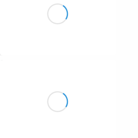
Mais oui mon poussin
A ce soir et mange bien
Sacré Charlemagne
Suivre
Patrik LACROIX
12 octobre 2016
Pour tant de bruits qu’on aime,
il y a trop de musique douce.