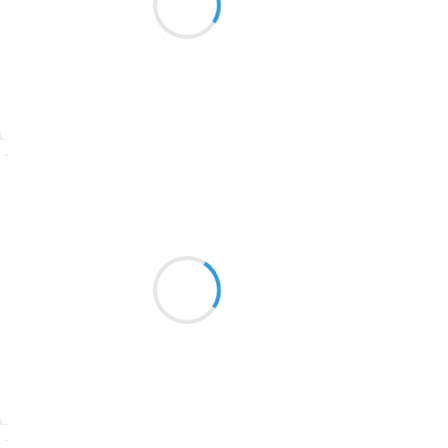
1687
me font trépigner
1686
1684
1680
Suivre
1674
Marcel_FREEDOM
1672
13 octobre 2016
1663
Street-art sur la neige
1523
Herbes violettes éphémères
Anorak eighty's
1499
Suivre