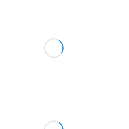
Suivre
Manu GINET
12 octobre 2016
A mesurer tout
Je perds les distances c'est fou
Bien ? D'être carré
Suivre
Guigui
12 octobre 2016
Vous ne changez pas
Vous en avez fait le tour