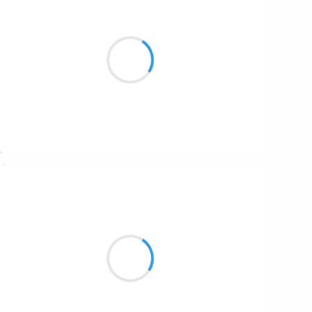
Maud ZERBE
13 octobre 2016
Posée sur une roche
Je regarde languir
Un amour passif
Suivre
Vincent LECŒUR
12 octobre 2016
C'est sur ce pan de mont
Que je m'émerveille
Si beau si doux si bon