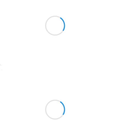
Patrik LACROIX
2016
14 octobre 2016
1996
À revers direct, nul n’est tenu de se plaindre
si c’est sa faute
1990
1981
1979
1965
Suivre
1963
Marcel_FREEDOM
1957
14 octobre 2016
1955
Rodomontade
1951
contrerévolutionnaire
neurasthénique
1950
1947