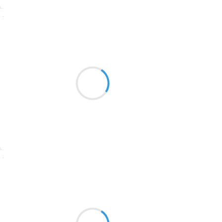
1774
Suivre
1770
Vincent LECŒUR
1769
13 octobre 2016
1767
Et les ailettes du nez de la femme-montagne
1764
ont blanchi…
(Neige sur le Mont Colombier)
1762
1759
1758
Suivre
1757
1694
Marianne BENNY PERRON
13 octobre 2016
1691
sans connaître ni le son
1689
de vos voix vos mots