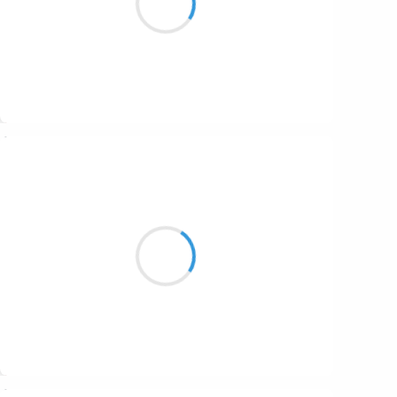
Et c’est elle qui change
Suivre
Maud ZERBE
12 octobre 2016
Un viol des plus doux
J'y consent en riant
Puis on fume des clopes
Suivre