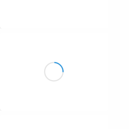
Suivre
Guigui
5 octobre 2016
Reçois ma colère
Haine en haut, Amour en bas
Donne-moi ton étreinte
Suivre