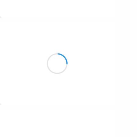
Suivre
Marianne BENNY PERRON
4 octobre 2016
il est venu se poser
dans ma vie comme
une grande respiration
Suivre
Marcel_FREEDOM
4 octobre 2016