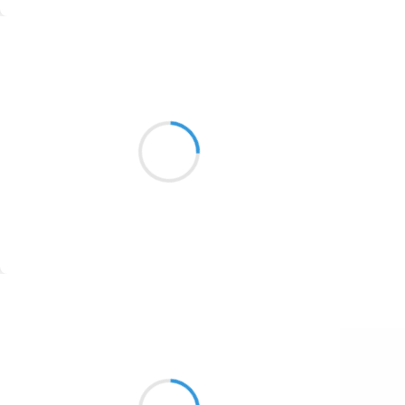
1774
Suivre
1770
Vincent LECŒUR
1769
5 octobre 2016
1767
Au soir je n'entends
1764
plus le brame du cerf
ni la chouette au loin
1762
1759
1758
Suivre
1757
1694
Marianne BENNY PERRON
5 octobre 2016
1691
j’aurais la peau rêche
1689
et sale pour prendre encore