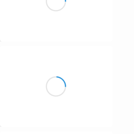
Prune, non, oh que non…
Suivre
Maud ZERBE
4 octobre 2016
Jaune est ton sourire
Une vieille clope de cent ans
Couleur blanc cassé
Suivre