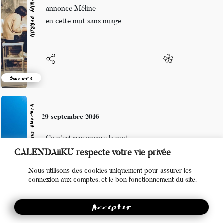
Marianne BENNY PERRON
la pluie est insensée !
annonce Méline
en cette nuit sans nuage
Suivre
Vincent DUCROS
29 septembre 2016
Ce n'est pas encore la nuit
CALENDAiiKU respecte votre vie privée
La chauve-souris
Nous utilisons des cookies uniquement pour assurer les
se fait discrète
connexion aux comptes, et le bon fonctionnement du site.
Accepter