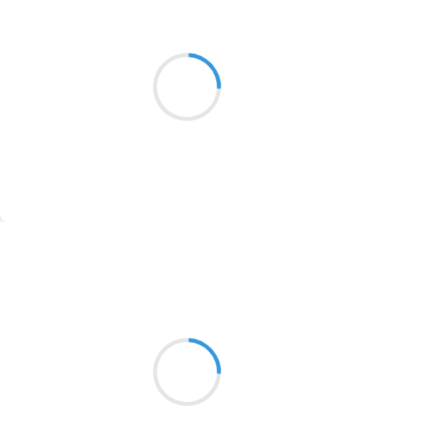
Patrik LACROIX
2016
6 octobre 2016
1996
Carcasse d’un sarcasme ;
Le canard plaqué contre sa loyauté.
1990
1981
1979
1965
Suivre
1963
Marcel_FREEDOM
1957
6 octobre 2016
1955
Discuter pour que
1951
les problèmes se résolvent
Tant de temps perdu
1950
1947