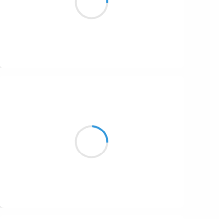
1687
un bain d’eau douce
1686
1684
1680
Suivre
1674
Marcel_FREEDOM
1672
5 octobre 2016
1663
Je découvre enfin
1523
Énergie et conviction
Relèvent du choix
1499
Suivre