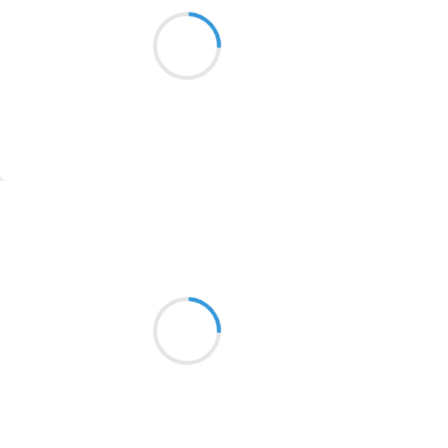
Quand je m'approche
1913
des pieds de la géante
L'illusion cesse
1903
1902
1899
Suivre
1897
1896
Alexis MANU
5 octobre 2016
1819
Je découvre enfin
1816
Énergie et conviction
1798
Relèvent du choix
1783
1781