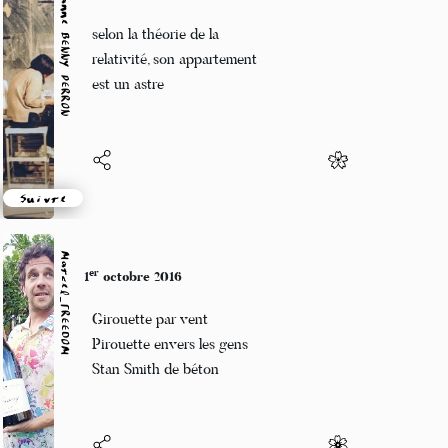
Marianne BENNY PERRON
er
1
octobre 2016
selon la théorie de la
relativité, son appartement
est un astre
Suivre
Marcel_FREEDOM
er
1
octobre 2016
Girouette par vent
Pirouette envers les gens
Stan Smith de béton