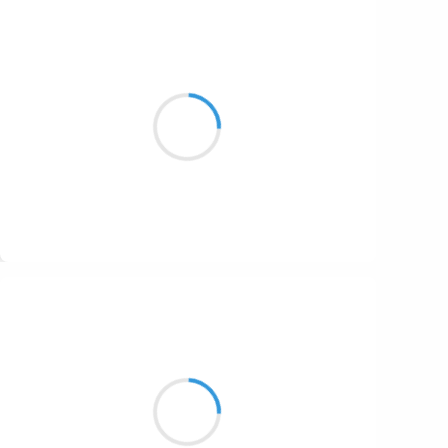
Patrik LACROIX
5 octobre 2016
Un grillon me turlupine,
de sa musique angoissante
Suivre
Manu GINET
5 octobre 2016
Se protéger... encore
Un parapluie anti-tout
Le mal de ce monde de fou