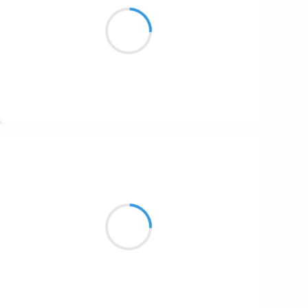
Lumière crue et claire
La sève met ses manteaux
Ambiance automnale
Suivre
Patrik LACROIX
4 octobre 2016
La trotteuse de l’horloge
a en horreur
les heures sans orge.