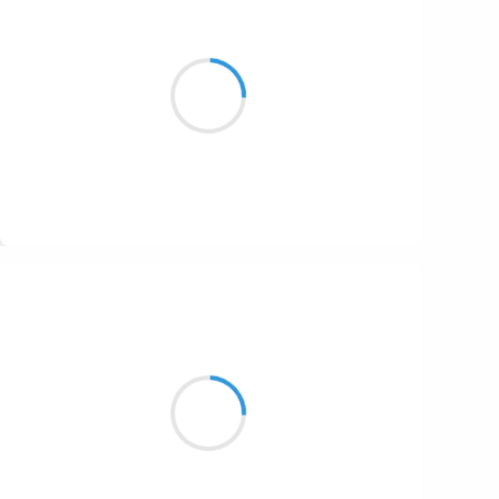
Maud ZERBE
5 octobre 2016
La lune se dessine
Je disparaît doucement
Au loin dans la brume
Suivre
Vincent LECŒUR
4 octobre 2016
Un air limpide
frais et pur qui glisse
du ciel à la terre