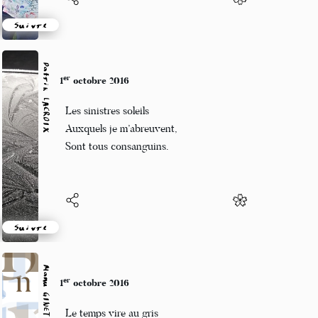
Suivre
Patrik LACROIX
er
1
octobre 2016
Les sinistres soleils
Auxquels je m’abreuvent,
Sont tous consanguins.
Suivre
Manu GINET
er
1
octobre 2016