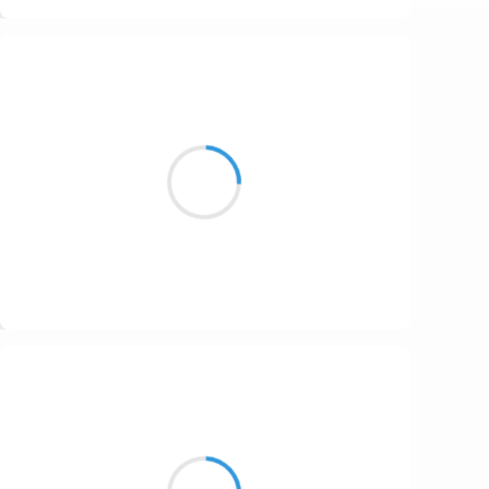
Suivre
Manu GINET
4 octobre 2016
Insolence des meneurs
Déchéance, les gens ont peur
Un slam ravageur
Suivre
Guigui
4 octobre 2016
Qui peut distiller ?
Poire williams et framboise, oui