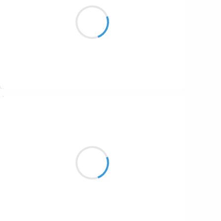
Discuter pour que
les problèmes se résolvent
Tant de temps perdu
Suivre
Patrik LACROIX
6 octobre 2016
Carcasse d’un sarcasme ;
Le canard plaqué contre sa loyauté.