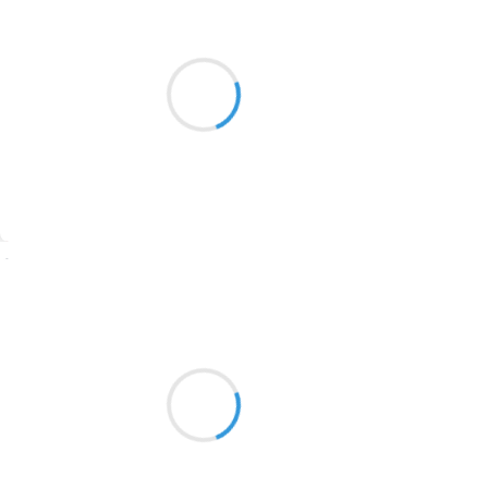
Patrik LACROIX
8 octobre 2016
2016
Une danse intense
1996
Une naine chaque coup
1990
Un cas raté.
1981
1979
1965
Suivre
1963
Marcel_FREEDOM
1957
8 octobre 2016
1955
Tu es une cédille majuscule
Peu importe qui te porte, tu l'habilles
1951
Comme la quille sous la coque
1950
Tu es équilibre interloque
1947