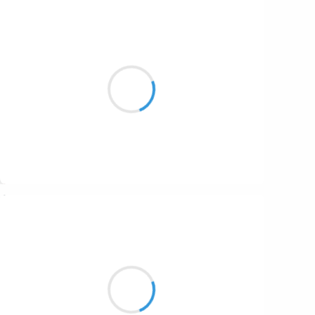
Patrik LACROIX
7 octobre 2016
Bienvenue au dispensaire
des désœuvrés cul de jattes.
Suivre
Manu GINET
7 octobre 2016
Un renard des sables
Levant les pattes du sol chaud
J'aimerais être lui.