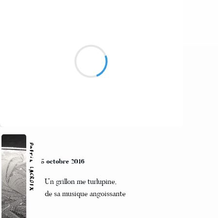
Alexis MANU
6 octobre 2016
Discuter pour que
les problèmes se résolvent
Tant de temps perdu
Suivre
Patrik LACROIX
5 octobre 2016
Un grillon me turlupine,
de sa musique angoissante