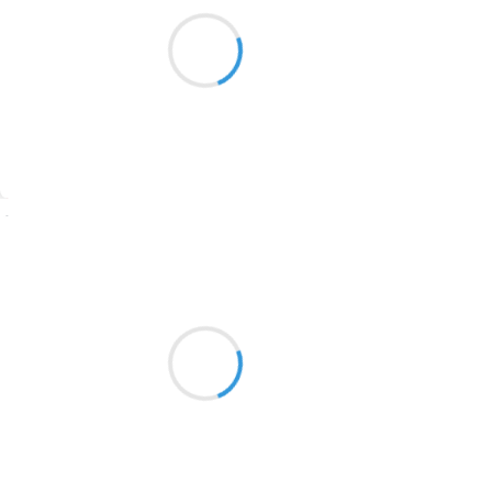
Aujourd'hui en ville
1913
c'est le retour des alpages
J'y descends aussi…
1903
1902
1899
Suivre
1897
1896
Alexis MANU
7 octobre 2016
1819
Maison secondaire
1816
Bonne moisson nécessaire
1798
Envahissement
1783
1781