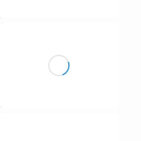
Suivre
Marianne BENNY PERRON
6 octobre 2016
tu m’as retournée
l’envers et le verso jusqu’à ce que
je tienne en équilibre
Suivre
Marcel_FREEDOM
6 octobre 2016