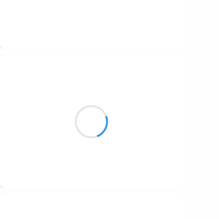
Suivre
Guigui
7 octobre 2016
Le silence est venu
On part dans l’inconnu
C’est beau l’impatience
Suivre