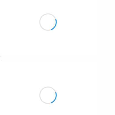
Maud ZERBE
7 octobre 2016
Je suis en manque
Dit elle sur son banc morose
Et la pluie tomba
Suivre
Vincent LECŒUR
6 octobre 2016
Quand je m'approche
des pieds de la géante
L'illusion cesse