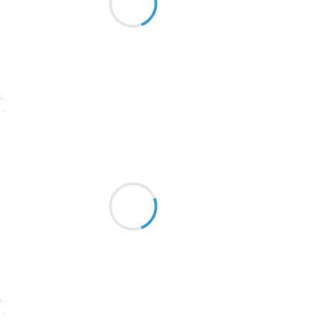
1687
des bisous des bises
1686
1684
1680
Suivre
1674
Marcel_FREEDOM
1672
7 octobre 2016
1663
Maison secondaire
1523
Bonne moisson nécessaire
Envahissement
1499
Suivre