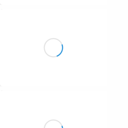
Suivre
Manu GINET
6 octobre 2016
La nuit glacée brille
Les gouttes d'eau comme tant de billes
Serais-je un fennec ?
Suivre
Guigui
6 octobre 2016
Odeur de café
Capsules kaléidoscope