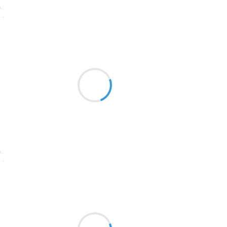
1774
Suivre
1770
Vincent LECŒUR
1769
7 octobre 2016
1767
Entre chien et loup
1764
les traînées roses du ciel
étirent mon cœur
1762
1759
1758
Suivre
1757
1694
Marianne BENNY PERRON
7 octobre 2016
1691
des bisous des bi
1689
sous des bisous, des bisous