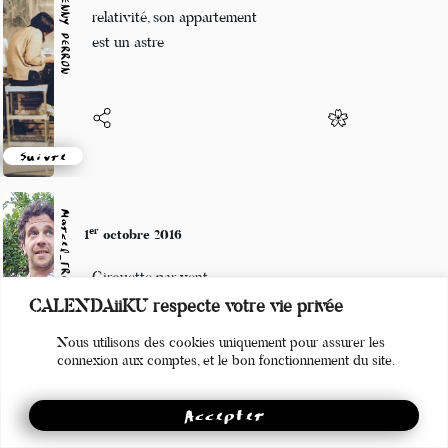
Marianne BENNY PERRON
selon la théorie de la
relativité, son appartement
est un astre
Suivre
Marcel_FREEDOM
er
1
octobre 2016
Girouette par vent
CALENDAiiKU respecte votre vie privée
Pirouette envers les gens
Nous utilisons des cookies uniquement pour assurer les
Stan Smith de béton
connexion aux comptes, et le bon fonctionnement du site.
Accepter