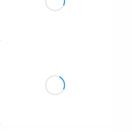
Plus personne n' existe
Suivre
Grizzly
25 janvier 2026
L'attention du chat
se porte sur la sieste
avant les souris
Suivre