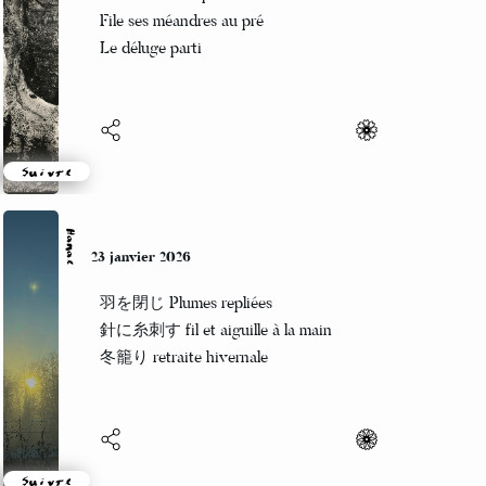
Le ruisseau en paix
File ses méandres au pré
Le déluge parti
Suivre
Hanae
23 janvier 2026
羽を閉じ Plumes repliées
針に糸刺す fil et aiguille à la main
冬籠り retraite hivernale