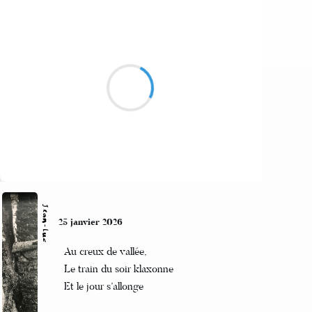
Naya
25 janvier 2026
Vivre un peu à part
Pour se protéger des nullards
Comprennent pas les différents
Suivre
Jean-Luc
25 janvier 2026
Au creux de vallée,
Le train du soir klaxonne
Et le jour s’allonge