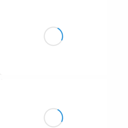
Grizzly
28 janvier 2026
Le temps se lasse
amour de jeunesse perdue
images pastels
Suivre
Clara von W
27 janvier 2026
Le ciel gris, la pluie
peu m´importe, je rêve, rêve
de couleurs d´été