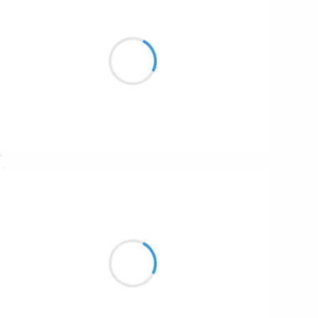
Séverine
27 janvier 2026
est-ce trois centimètres
la bonne distance entre nous
ou plutôt 5 jours
Suivre
Beloroma
26 janvier 2026
Je te contemple,
Absorbé par tes courbes,
Chemin du désir