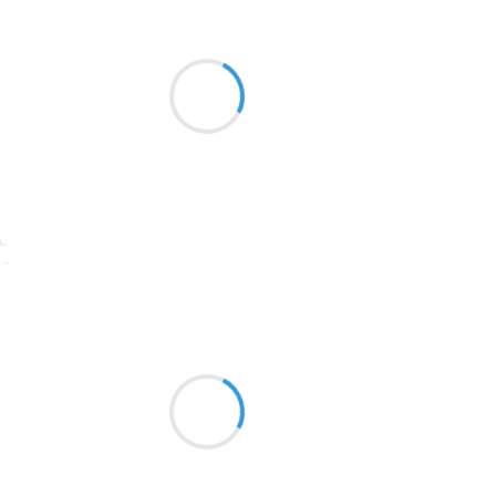
Séverine
30 janvier 2026
2016
Des soutiens hors pair
1996
Le tunnel a parcourir
1990
Riche de tant d' amour
1981
1979
1965
Suivre
1963
Naya
1957
29 janvier 2026
1955
Retiré dans son combat
1951
L âme en crise, car dans son coeur
Les jours sont gris
1950
1947