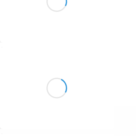
1687
Tout près de ton être
1686
1684
1680
Suivre
1674
Jean-Luc
1672
28 janvier 2026
1663
Nos prémices
1523
Suffisent-ils à créer
Le flagrant délit ?
1499
Suivre