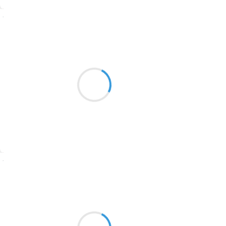
1774
Suivre
1770
Séverine
1769
28 janvier 2026
1767
accueillir le vide
1764
laisser vibrer les silences
ralentir enfin
1762
1759
1758
Suivre
1757
1694
Naya
28 janvier 2026
1691
La fée est là
1689
Tout près de ta fenêtre