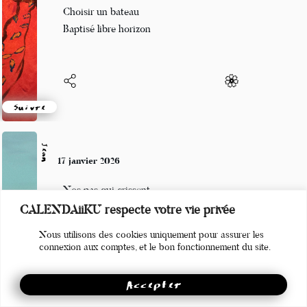
Partir en mer à l inconnu
Choisir un bateau
Baptisé libre horizon
Suivre
Jean
17 janvier 2026
Nos pas qui crissent
CALENDAiiKU respecte votre vie privée
le hibou qui hulule
Nous utilisons des cookies uniquement pour assurer les
doux bruits de l'hiver
connexion aux comptes, et le bon fonctionnement du site.
Accepter