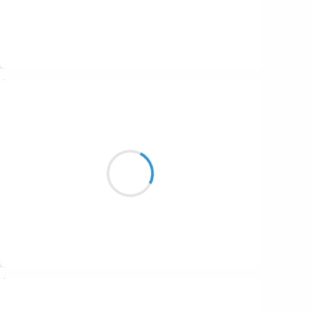
Suivre
Jean-Luc
27 janvier 2026
Rêves alpestres
Au sommet de la Lozère
Rêves blancs d’enfant
Suivre