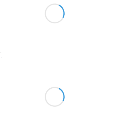
Fleur de coccinelle
Gris souris, gris cendre
1913
Les nuages se chamaillent
Où est le soleil?
1903
1902
1899
Suivre
1897
1896
Guigui
28 janvier 2026
1819
Le rouge-gorge est là.
1816
Malgré le vent et la pluie,
1798
Il colore le gris.
1783
1781