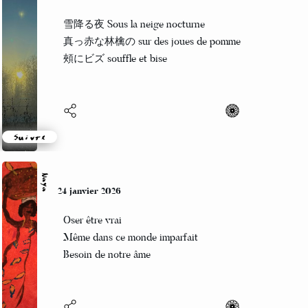
Hanae
25 janvier 2026
雪降る夜 Sous la neige nocturne
真っ赤な林檎の sur des joues de pomme
頰にビズ souffle et bise
Suivre
Naya
24 janvier 2026
Oser être vrai
Même dans ce monde imparfait
Besoin de notre âme