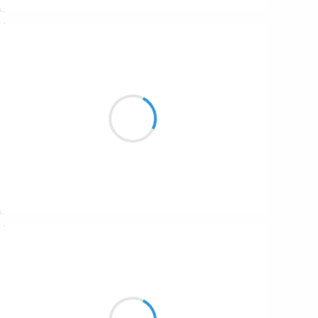
Suivre
Clara von W
26 janvier 2026
Comme un hanneton
elle avance à petits pas
dos rond pattes courtes
Suivre
Séverine
25 janvier 2026
Fièvre dans nos yeux
Tes mains serrent fort les miennes