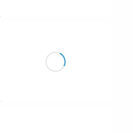
Suivre
Jean
26 janvier 2026
T'es rouge et tu bouges
Cynorrhodon ce matin,
tout plein de moineaux.
Suivre
Naya
26 janvier 2026