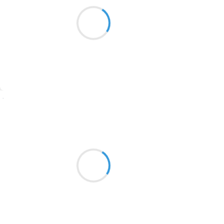
Volonté des cœurs
1913
Contre le jeu des égos,
Le jour se lève
1903
1902
1899
Suivre
1897
1896
Grizzly
16 décembre 2025
1819
La lente sirène
1816
portée par le vent au loin
1798
qui étire son chant
1783
1781