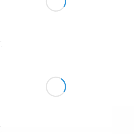
1687
Bataille immonde
1686
1684
1680
Suivre
1674
Hanae
1672
14 décembre 2025
1663
佃島 Le vent froid à Tsukuda-jima
1523
木枯らし抱き un souvenir l’enlace
話に耽る les parole s’attardent
1499
Suivre