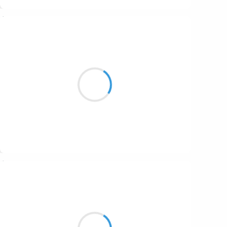
Suivre
Grizzly
9 décembre 2025
Énergie du corps
Mots séparés de l'être
Images insensées
Suivre
Jean-Luc
9 décembre 2025
En tenue sexy
L’hiver se fait attendre