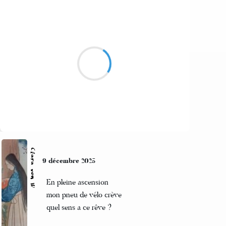
Séverine
9 décembre 2025
givre sur le pare-brise
au fond du lit je m'enlise
luxe de ralentir
Suivre
Clara von W
9 décembre 2025
En pleine ascension
mon pneu de vélo crève
quel sens a ce rêve ?