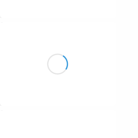
Suivre
Naya
11 décembre 2025
Un poème auréolé
De gouttes d eau
Et d étoiles venant de là-haut
Suivre
Jean-Luc
11 décembre 2025