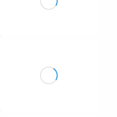
Et l’âtre s’ennuie
Suivre
Vincent LECŒUR
9 décembre 2025
Une ombre brune
Dans un champ de brume.
Animal totem !
Suivre