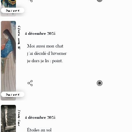
Suivre
Clara von W
4 décembre 2025
Moi aussi mon chat
j´ai décidé d´hiverner
je dors je lis ; point.
Suivre
Jean-Luc
4 décembre 2025