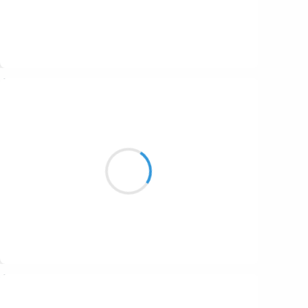
Suivre
Séverine
13 décembre 2025
Baisers enflammés
Comme des aimants attirés
Magiques retrouvailles
Suivre