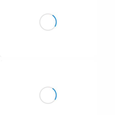
Jean-Luc
13 décembre 2025
Sans le soleil
La brume remplacerait
Les montagnes
Suivre
Jean-Luc
12 décembre 2025
Saison ascète
À l’horizon tout est gris
Le temps s’arrête