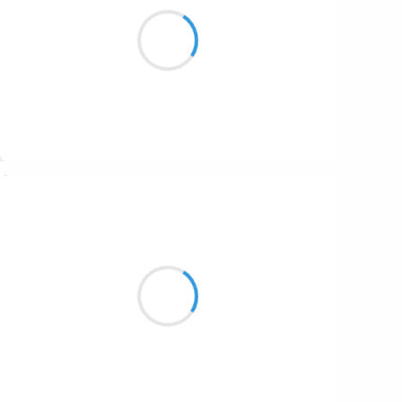
Au triste crachin
Se mêlent les méandres
Du genre humain
Suivre
Vincent LECŒUR
10 décembre 2025
Dans la cagette
de petit bois, orange,
le chat ronronne…