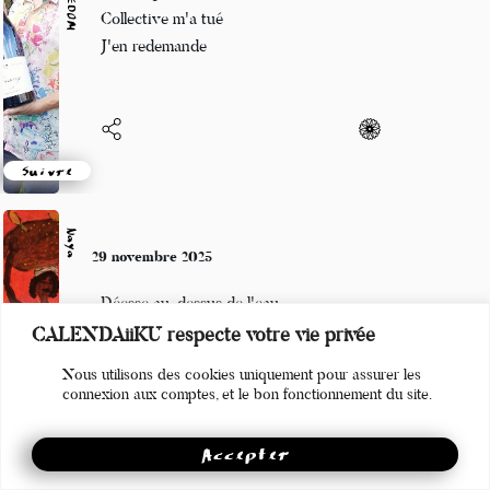
L'intelligence
Collective m'a tué
J'en redemande
Suivre
Naya
29 novembre 2025
Déesse au-dessus de l'eau
CALENDAiiKU respecte votre vie privée
Reine du monde végétal
Nous utilisons des cookies uniquement pour assurer les
Au milieu d'ondines
connexion aux comptes, et le bon fonctionnement du site.
Accepter