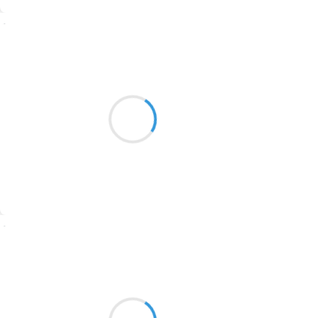
1774
Suivre
1770
Naya
1769
15 décembre 2025
1767
Ils écoutent le vent
1764
Il n y a plus de mots
Plus de maux
1762
1759
1758
Suivre
1757
1694
Marcel_FREEDOM
15 décembre 2025
1691
Armé de douceur
1689
Je prends champ et lumière