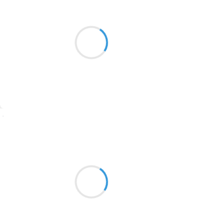
Naya
18 décembre 2025
2016
La fée pose sa plume
1996
Jusqu'à la prochaine lecture
1990
Poème attendu
1981
1979
1965
Suivre
1963
Clara von W
1957
17 décembre 2025
1955
Je marche seule
1951
dans une petite ville
hors du temps
1950
1947