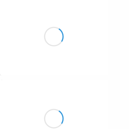
Vincent LECŒUR
14 décembre 2025
Une ombre orange
dans la nuit noire, dehors,
le chat attend…
Suivre
Grizzly
13 décembre 2025
Deux filles et leur père
endormis dans le wagon
comme des enfants