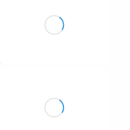
Naya
8 décembre 2025
Pour honorer les haiikus
Elle pose une douce fleur
Ô belle poésie
Suivre
Vincent LECŒUR
8 décembre 2025
L’horizon si bleu
Comme mes ciels d’Afrique
Bleu et orange…