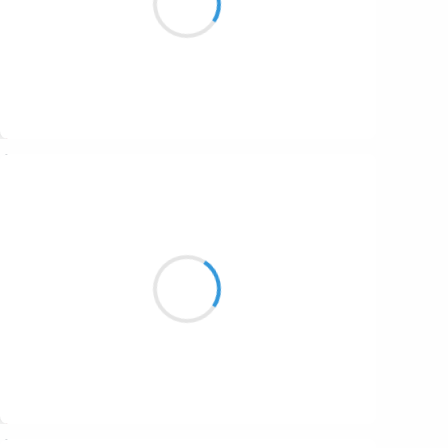
Pendant la méditation
Suivre
Grizzly
6 décembre 2025
Imagine le soir
où la chaleur est montée
jusqu'à l'infini
Suivre