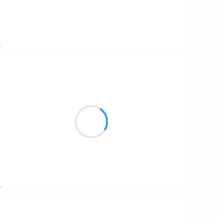
Suivre
Beloroma
8 décembre 2025
Un brin de soleil,
Ravive le partage,
Musique au cœur
Suivre