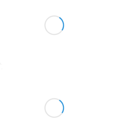
Jean-Luc
13 décembre 2025
2016
Sans le soleil
1996
La brume remplacerait
1990
Les montagnes
1981
1979
1965
Suivre
1963
Jean-Luc
1957
12 décembre 2025
1955
Saison ascète
1951
À l’horizon tout est gris
Le temps s’arrête
1950
1947