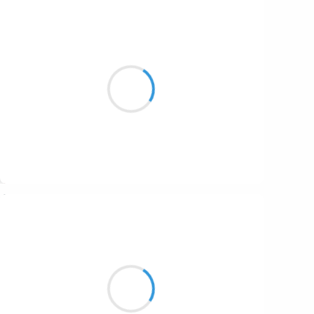
Séverine
9 décembre 2025
givre sur le pare-brise
au fond du lit je m'enlise
luxe de ralentir
Suivre
Clara von W
9 décembre 2025
En pleine ascension
mon pneu de vélo crève
quel sens a ce rêve ?