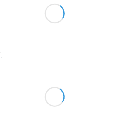
Au triste crachin
1913
Se mêlent les méandres
Du genre humain
1903
1902
1899
Suivre
1897
1896
Vincent LECŒUR
10 décembre 2025
1819
Dans la cagette
1816
de petit bois, orange,
1798
le chat ronronne…
1783
1781