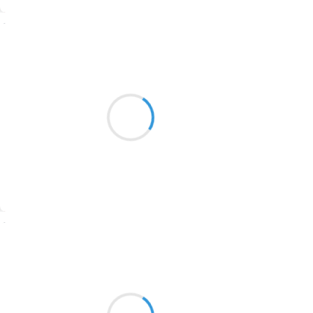
1774
Suivre
1770
Grizzly
1769
9 décembre 2025
1767
Énergie du corps
1764
Mots séparés de l'être
Images insensées
1762
1759
1758
Suivre
1757
1694
Jean-Luc
9 décembre 2025
1691
En tenue sexy
1689
L’hiver se fait attendre