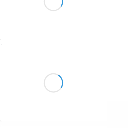
1687
Et l’âtre s’ennuie
1686
1684
1680
Suivre
1674
Vincent LECŒUR
1672
9 décembre 2025
1663
Une ombre brune
1523
Dans un champ de brume.
Animal totem !
1499
Suivre