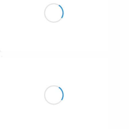
Perché sur un bras
de mon vieux fauteuil en skaï
elle rit ronronne
Suivre
Beloroma
7 décembre 2025
Harassé de maux,
La raison se fait la malle,
L'hiver se rappel.