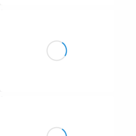
Suivre
Naya
7 décembre 2025
Lumière et amour
Venant de Vénus
M'enveloppe toute entière d ❤️
Suivre
LAETITIA
7 décembre 2025
Tout est calme
Seul le chant des oiseaux