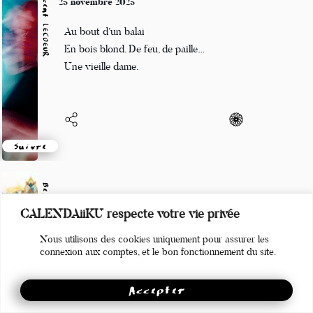
Vincent LECŒUR
25 novembre 2025
Au bout d’un balai
En bois blond. De feu, de paille…
Une vieille dame.
Suivre
Beloroma
CALENDAiiKU respecte votre vie privée
24 novembre 2025
Nous utilisons des cookies uniquement pour assurer les
Mort apprivoisé,
connexion aux comptes, et le bon fonctionnement du site.
Vivre sans une part de soi,
Authenticité
Accepter