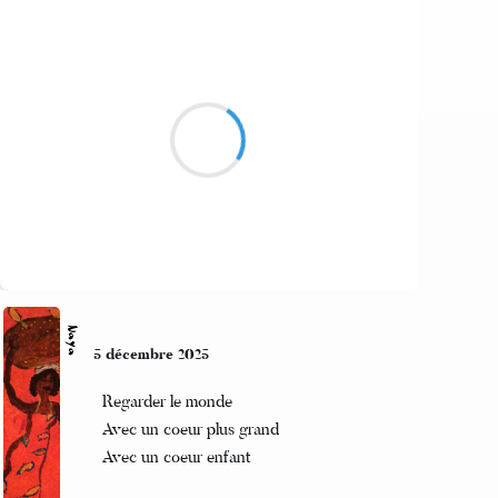
Clara von W
6 décembre 2025
Dans le froid il naît
crie Aïe...voici tête et cou
oh le bel Haïku !
Suivre
Naya
5 décembre 2025
Regarder le monde
Avec un coeur plus grand
Avec un coeur enfant