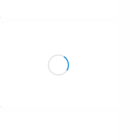
Suivre
Jean-Luc
8 décembre 2025
Mon petit lutin
J’aime t’avoir au chaud
Bien avant noël
Suivre
Clara von W
7 décembre 2025