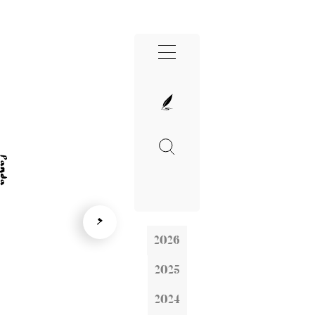
anda
Sophia
2026
2025
2024