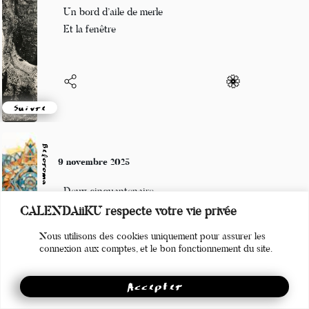
Jean-Luc
10 novembre 2025
Une coccinelle
Un bord d’aile de merle
Et la fenêtre
Suivre
Beloroma
CALENDAiiKU respecte votre vie privée
9 novembre 2025
Nous utilisons des cookies uniquement pour assurer les
Deux cinquantenaire,
connexion aux comptes, et le bon fonctionnement du site.
Une centaine d'expériences,
Mille et un chemin
Accepter