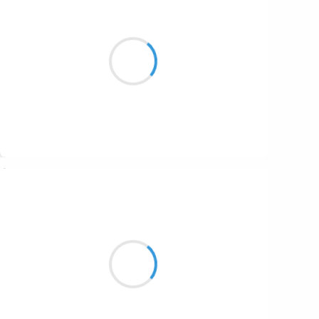
Jean-Luc
28 novembre 2025
Ciel de traîne
À l’instar du philanthrope
Tarit ma peine
Suivre
Beloroma
27 novembre 2025
Cible en vue,
Cohérence des ondes,
Mon être libéré.