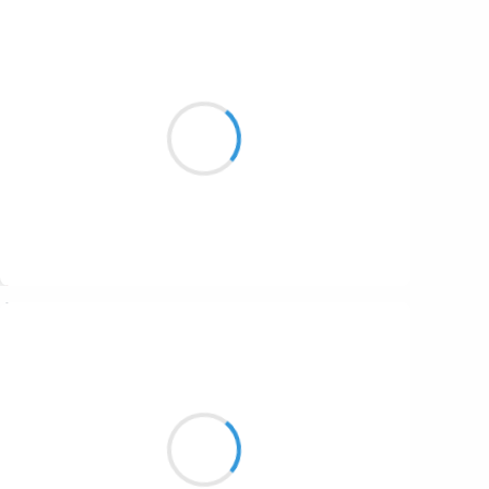
Suivre
Naya
29 novembre 2025
Déesse au-dessus de l'eau
Reine du monde végétal
Au milieu d'ondines
Suivre
Jean-Luc
29 novembre 2025
Courges, châtaignes