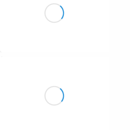
Clara von W
27 novembre 2025
Dans la nuit d´automne
bienheureux se pelotonnent
Le chat et la femme
Suivre
Beloroma
26 novembre 2025
En apesanteur,
Léger comme une plume,
Le regard béat.