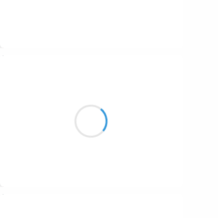
La pause hivernale
Sera un régal
Suivre
Naya
28 novembre 2025
Au fin fond des brumes
Dans la nuit noir de l hiver
Ô croissant de lune
Suivre