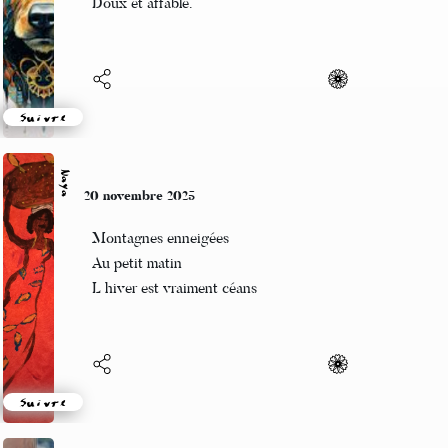
Auprès de toi, mon feu,
Nos corps chauffés, nous sommes,
Doux et affable.
Suivre
Naya
20 novembre 2025
Montagnes enneigées
Au petit matin
L hiver est vraiment céans