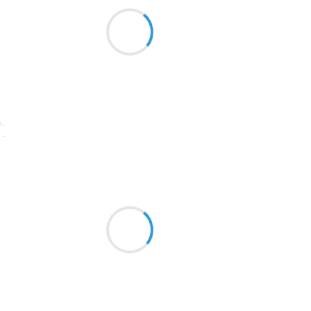
À jamais premier,
1913
La combinaison de tous,
Univers à créer
1903
1902
1899
Suivre
1897
1896
Naya
er
1
décembre 2025
1819
Le parfum des roses
1816
Soigne les âmes en quête
1798
D être guérit de tous les maux
1783
1781