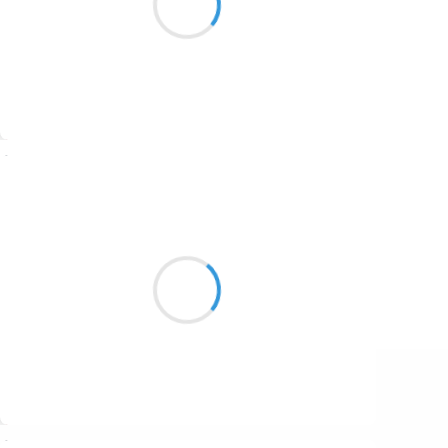
Fleur de coccinelle
1687
Etang aux eaux plates
1686
Piqué de flamants roses
Lentes élégancced
1684
1680
1674
Suivre
1672
1663
Marcel_FREEDOM
29 novembre 2025
1523
L'intelligence
1499
Collective m'a tué
J'en redemande