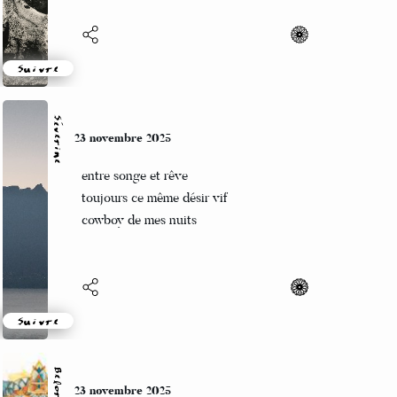
L’arbre mort aux corbeaux noirs
Au cœur du brouillard
Suivre
Séverine
23 novembre 2025
entre songe et rêve
toujours ce même désir vif
cowboy de mes nuits
Suivre