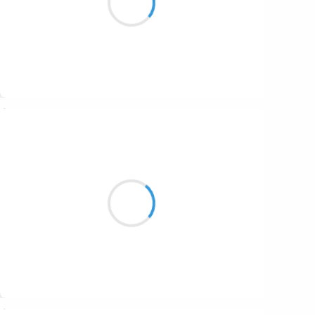
Marcel_FREEDOM
À fleur de toi
Au creux de nos murmures
J'éclos à nouveau
Suivre
Vincent LECŒUR
25 novembre 2025
Au bout d’un balai
En bois blond. De feu, de paille…
Une vieille dame.