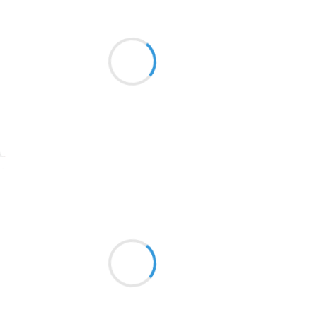
Marcel_FREEDOM
2 décembre 2025
2016
Coincé sous les draps
1996
Fin des songes douloureux
1990
La respiration
1981
1979
1965
Suivre
1963
Clara von W
1957
2 décembre 2025
1955
Pas à pas tu marches
1951
de plus en plus courbée
sur la terre ronde
1950
1947