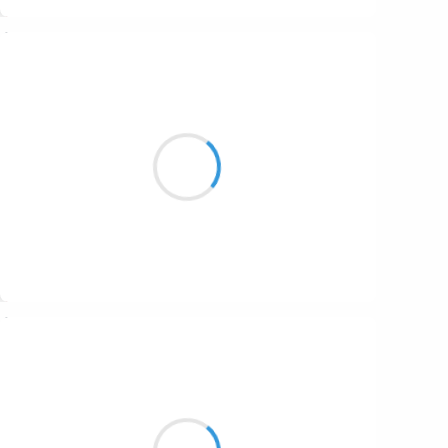
Suivre
Naya
26 novembre 2025
Parler de la vie en poésie
De poésie avec plein de vie
Voir la magie de la vie
Suivre
25 novembre 2025