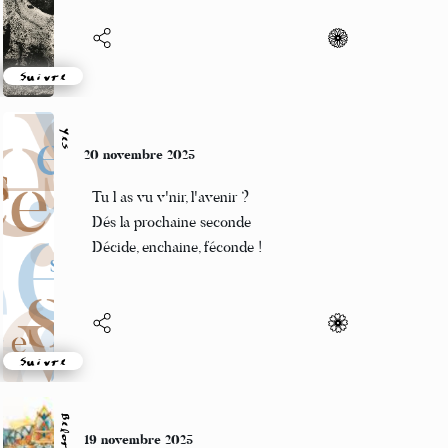
Les boules rouges pour mets
Le repas est houx
Suivre
Yes
20 novembre 2025
Tu l as vu v'nir, l'avenir ?
Dés la prochaine seconde
Décide, enchaine, féconde !
Suivre