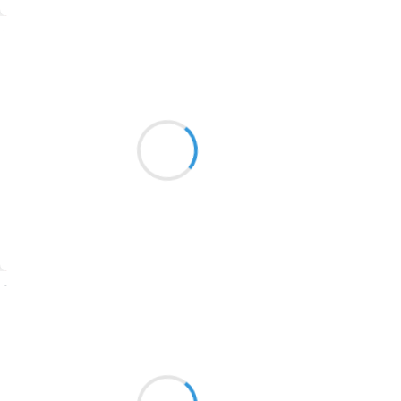
1774
Suivre
1770
Jean-Luc
1769
er
1
décembre 2025
1767
Le ciel métal
1764
S’attendrit de tant d’amours
Quand pointe le jour
1762
1759
1758
Suivre
1757
1694
Novembre 2025
1691
1689
30 novembre 2025