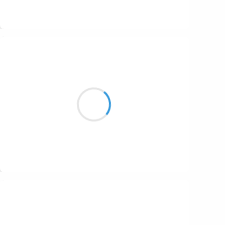
Suivre
Jean-Luc
27 novembre 2025
Croissant de lune
Et rivière de vent
Sans haine aucune
Suivre