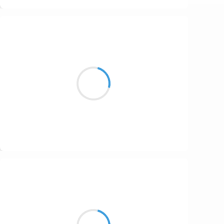
Suivre
Cyril ZANARDI
27 novembre 2016
Des mots éternels pour le petit jour
Des promesses pour le grand soir
Suivre
Guigui
27 novembre 2016
Comme une aventure
Dans tes dessins animés,