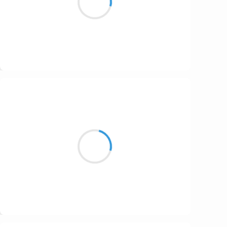
On charge. A l’attaque !
Suivre
Henri VARNIMONT
27 novembre 2016
Dans la Cadillac
La tôle et les chairs fusionnent
Coït cyberpunk
Suivre