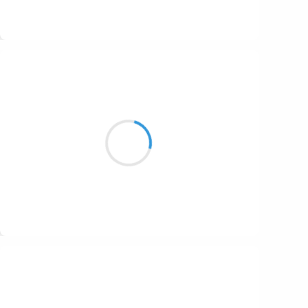
Suivre
Vincent DUCROS
27 novembre 2016
Un nuage passe
au milieu de l'espace
flottant telle une île
Suivre
Patrik LACROIX
27 novembre 2016