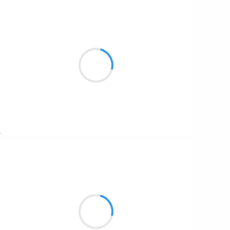
Cyril ZANARDI
28 novembre 2016
Les mains des enfants
Dans la terre noire et glacée
Ici prennent racine
Suivre
Guigui
28 novembre 2016
Face à la feuille blanche
Bloqué sur l’immensité
Je compte les secondes