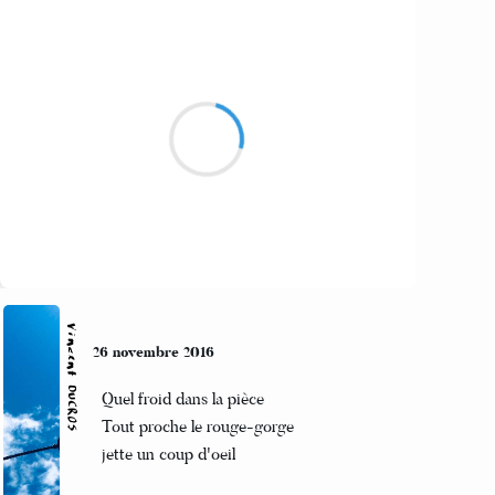
Marcel_FREEDOM
27 novembre 2016
Vivre sous standards
Quand chacun ne croit qu'aux siens
Cocasse ou mortel ?
Suivre
Vincent DUCROS
26 novembre 2016
Quel froid dans la pièce
Tout proche le rouge-gorge
jette un coup d'oeil