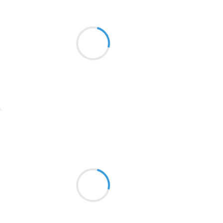
Vincent LECŒUR
29 novembre 2016
2016
Les toits ont blanchi
1996
Sous des étoiles de cristal
1990
Il gèle cette nuit
1981
1979
1965
Suivre
1963
Marcel_FREEDOM
1957
29 novembre 2016
1955
Eh toi la baleine,
1951
Mettant plancton hors d'haleine
Quelle vie tu mènes
1950
1947