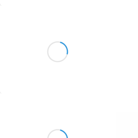
1774
Suivre
1770
Vincent DUCROS
1769
28 novembre 2016
1767
Fin de la journée
1764
Je marche telle une ombre
glissant sur les murs
1762
1759
1758
Suivre
1757
1694
Patrik LACROIX
1691
28 novembre 2016
1689
Pétarade sans gêne