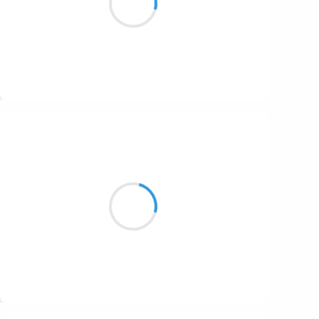
Au cœur du temple du renoncement.
1687
1686
1684
1680
Suivre
1674
Manu GINET
1672
28 novembre 2016
1663
Mon isba est chaude
1523
Les murs et son toit protègent.
Habitat d'en haut
1499
Suivre