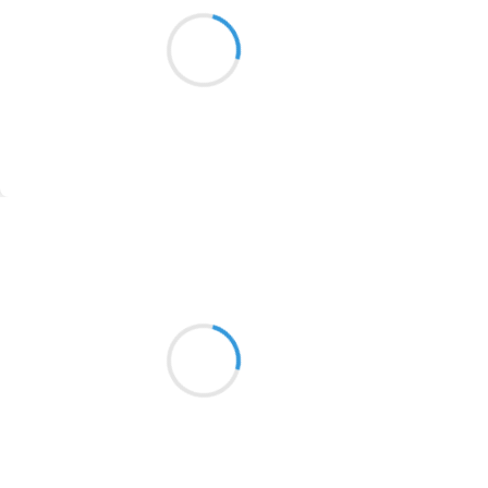
O formes obscures
1913
Mont fantôme esquissé
dans la brume (pure)
1903
1902
1899
Suivre
1897
1896
Marianne BENNY PERRON
28 novembre 2016
1819
Dans le couloir
1816
une odeur de coconut cheap
1798
à en perdre l’équilibre
1783
1781