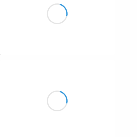
Qui suis-je, que suai-je
Que de suie à Suez. J’ai chaud!
Suivre
Manu GINET
27 novembre 2016
Ça brille et ça tourne
Pastilles suspendues au fil
Mobile fait par nous