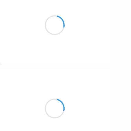
Vincent LECŒUR
27 novembre 2016
Soleil de brume
Un phare dans l'océan
de mon dimanche
Suivre
Marianne BENNY PERRON
27 novembre 2016
C'est une ombre
qui est entrée sous tes draps
se frotter à ton nez