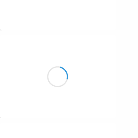
Suivre
Henri VARNIMONT
28 novembre 2016
Je vis en deçà
Conclusion de l'Ennui
Ce mal nécessaire
Suivre