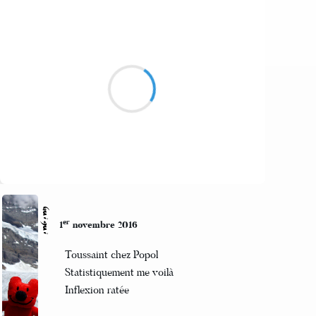
Sil_VIA
2 novembre 2016
Envie de partir, changer d’air
Voyager
Nostalgies, amis, pays
Suivre
Guigui
er
1
novembre 2016
Toussaint chez Popol
Statistiquement me voilà
Inflexion ratée