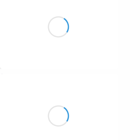
Vincent LECŒUR
2 novembre 2016
Des ombres portées
sur la paroie du chalet
Illusion réelle
Suivre
Marianne BENNY PERRON
2 novembre 2016
Le bruit s’est étouffé
les marcheurs se sont tus devant le ciel
crachant