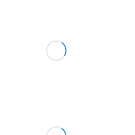
1774
Suivre
1770
Patrik LACROIX
1769
3 novembre 2016
1767
Heurté par l’automne
1764
qui n’en fini plus de se faire aimer.
1762
1759
1758
Suivre
1757
1694
Manu GINET
3 novembre 2016
1691
Ces lambeaux d'empires
1689
Nous ont créé... modelés