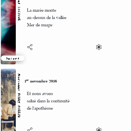
Vincent LECŒUR
er
1
novembre 2016
La marée monte
au-dessus de la vallée
Mer de nuage
Suivre
Marianne BENNY PERRON
er
1
novembre 2016
Et nous avons
salué dans la continuité
de l’apothéose