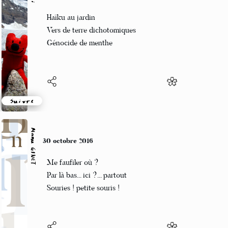
Guigui
30 octobre 2016
Haïku au jardin
Vers de terre dichotomiques
Génocide de menthe
Suivre
Manu GINET
30 octobre 2016
Me faufiler où ?
Par là bas... ici ?... partout
Souries ! petite souris !