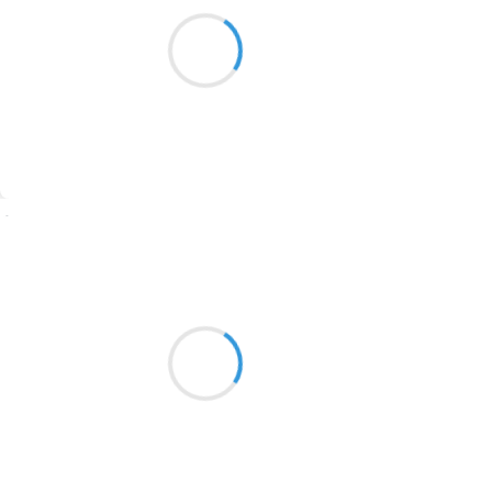
Marianne BENNY PERRON
Le matin dort
1913
l’air sent la vieille pluie
le thé des bois
1903
1902
1899
Suivre
1897
1896
Vincent DUCROS
3 novembre 2016
1819
Pour seule richesse
1816
dans la nuit qui s'étire
1798
mes rêves pour demain
1783
1781