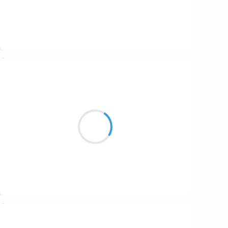
Suivre
Marcel_FREEDOM
2 novembre 2016
Lumière tu nous fuis
Joyeux, nos cœurs sont résistants
Chaleurs mécaniques
Suivre