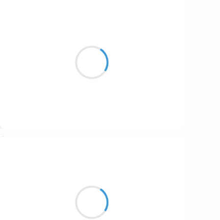
Guigui
3 novembre 2016
Une métonymie ?
Je n’y étais pas du tout,
Je pensais Zeugma…
Suivre
Henri VARNIMONT
3 novembre 2016
Lève donc les yeux
Observe scrute interroge
C'est l'heure du blasphème