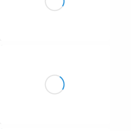
Cascade de papiers
Suivre
Henri VARNIMONT
2 novembre 2016
Onde vespérale
Sur le fleuve le château
Et les ombres vagues
Suivre