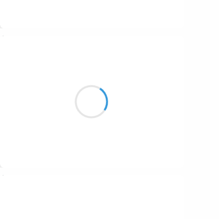
Suivre
Vincent DUCROS
2 novembre 2016
A la brièveté
je préfère tout simplement
les choses qui durent
Suivre
Patrik LACROIX
2 novembre 2016