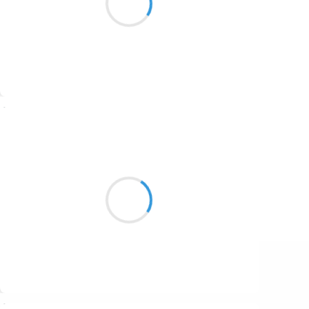
1687
Subir la gestion
1686
1684
1680
Suivre
1674
Cyril ZANARDI
1672
3 novembre 2016
1663
Hier tu étais là
1523
Aujourd’hui je suis bien seul
Avec mon amour
1499
Suivre