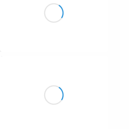
On est pas restreint
quand on est pas vivant
surtout quand il pleut pas.
Suivre
Manu GINET
2 novembre 2016
Index et majeur
Les deux doigts d'un bon tueur
Rêvent de dégommer