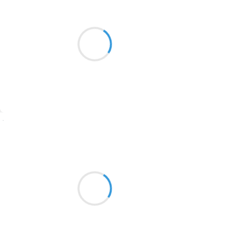
Sil_VIA
3 novembre 2016
2016
Rentrée d’automne
1996
Cartables et feuilles
1990
Cahiers arc en ciel
1981
1979
1965
Suivre
1963
Marcel_FREEDOM
1957
3 novembre 2016
1955
Bateaux de papier
1951
Océan de formica
Transat open space
1950
1947