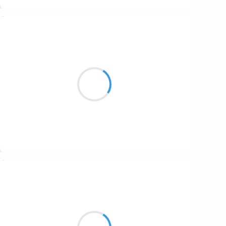
Suivre
Cyril ZANARDI
2 novembre 2016
Ton absence est un désert
Je me mure dans le silence
Rejoins-moi
Suivre
Guigui
2 novembre 2016
Bureau retourné,
Chaises musicales rock n’ roll