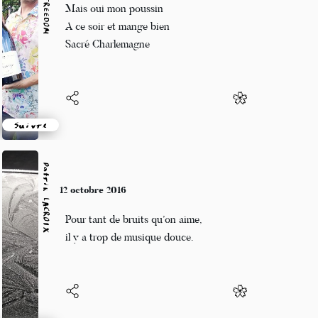
D'une somme un tout
Mérite au soleil levant
Dompteur de lion
Suivre
Patrik LACROIX
9 octobre 2016
CALENDAiiKU respecte votre vie privée
Les briqueteurs des murailles d’échines
sont délaissés… les chiens.
Nous utilisons des cookies uniquement pour assurer les
connexion aux comptes, et le bon fonctionnement du site.
Accepter