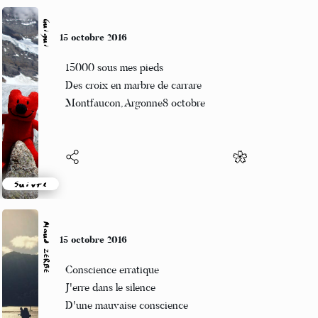
Guigui
12 octobre 2016
Vous ne changez pas
Vous en avez fait le tour
Et c’est elle qui change
Suivre
Maud ZERBE
12 octobre 2016
Un viol des plus doux
J'y consent en riant
Puis on fume des clopes