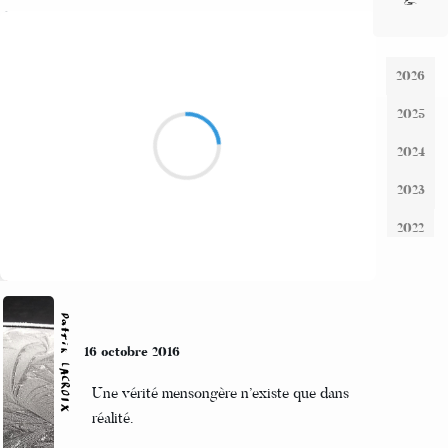
Alexis MANU
14 octobre 2016
Rodomontade
contrerévolutionnaire
neurasthénique
Suivre
Patrik LACROIX
13 octobre 2016
Au près de ta blonde
Qu’il fait bon, fait bon, fait bon,
Dormir…