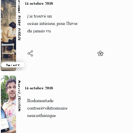
Marianne BENNY PERRON
11 octobre 2016
ce sont des enfants fous
ils tremblent d’entendre
leur propre voix
Suivre
Marcel_FREEDOM
11 octobre 2016
Un allo viril
Bouclier contre réclame
Dompteur d'open-space