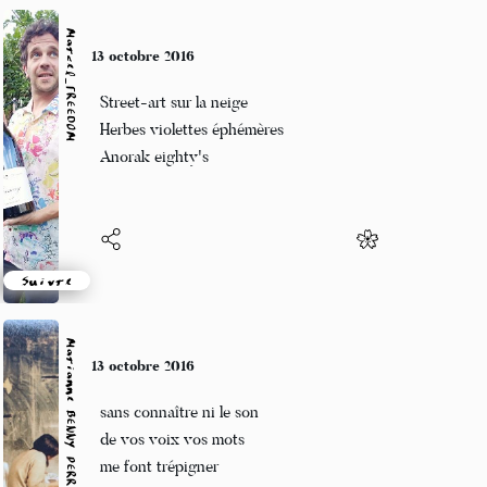
Marcel_FREEDOM
10 octobre 2016
Craintes nécessaires
Un automne historique
Lettre à la poste
Suivre
Marianne BENNY PERRON
10 octobre 2016
soyons nus
et laissons nos vêtements
où nous ne les retrouverons pas