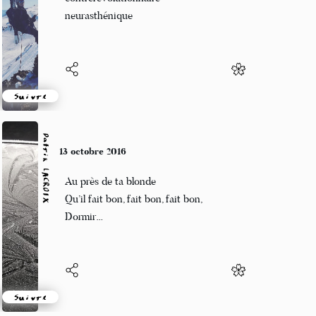
Dompteur d'open-space
Suivre
Patrik LACROIX
10 octobre 2016
Chanter à tue-tête
Vomir son chagrin
Foutre la paix aux fleurs.
Suivre