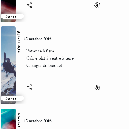
Suivre
Alexis MANU
12 octobre 2016
Mais oui mon poussin
A ce soir et mange bien
Sacré Charlemagne
Suivre
Vincent LECŒUR
12 octobre 2016