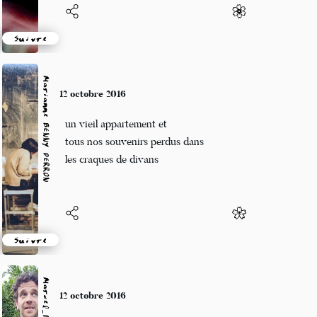
Suivre
Marianne BENNY PERRON
9 octobre 2016
un soir sans nuage
j’ai retrouvé ma famille
elle n’était pas loin
Suivre
Marcel_FREEDOM
9 octobre 2016