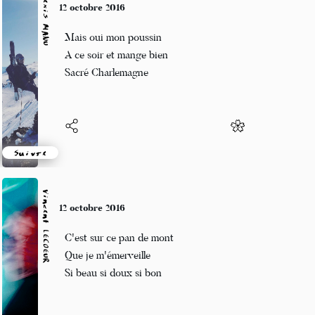
Alexis MANU
9 octobre 2016
D'une somme un tout
Mérite au soleil levant
Dompteur de lion
Suivre
Vincent LECŒUR
9 octobre 2016
Toujours ce soleil
un peu voilé quand même
Et le froid qui vient