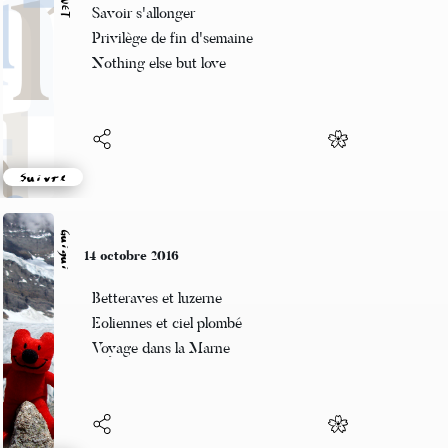
Tronçonneuse qui hurle
Violent hardcore ! dans la cour
L'hiver se prépare
Suivre
Guigui
11 octobre 2016
Ti’punch familial
Presse le citron dans tes doigts
Et laisse le tomber