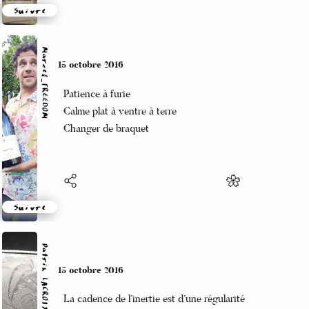
Suivre
Marcel_FREEDOM
12 octobre 2016
Mais oui mon poussin
A ce soir et mange bien
Sacré Charlemagne
Suivre
Patrik LACROIX
12 octobre 2016
Pour tant de bruits qu’on aime,