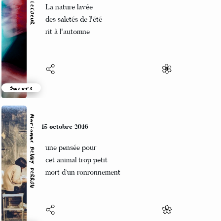
C'est sur ce pan de mont
Que je m'émerveille
Si beau si doux si bon
Suivre
Marianne BENNY PERRON
12 octobre 2016
un vieil appartement et
tous nos souvenirs perdus dans
les craques de divans