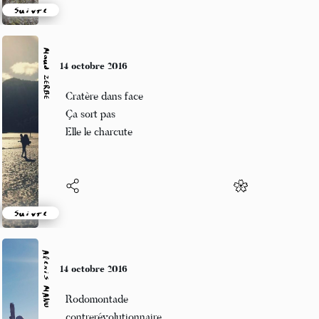
Suivre
Maud ZERBE
11 octobre 2016
Ta silhouette
Entonnoir de mes désirs
Filtre insouciant
Suivre
Alexis MANU
11 octobre 2016
Un allo viril
Bouclier contre réclame