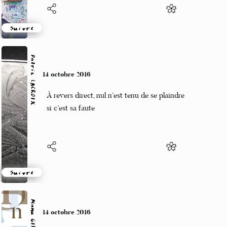
Suivre
Patrik LACROIX
11 octobre 2016
La bouteille qui me chante
L’indifférence du partage.
Suivre
Manu GINET
11 octobre 2016