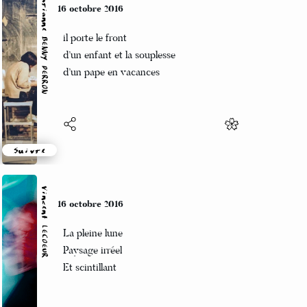
Marianne BENNY PERRON
13 octobre 2016
sans connaître ni le son
de vos voix vos mots
me font trépigner
Suivre
Vincent LECŒUR
13 octobre 2016
Et les ailettes du nez de la femme-montagne
ont blanchi…
(Neige sur le Mont Colombier)