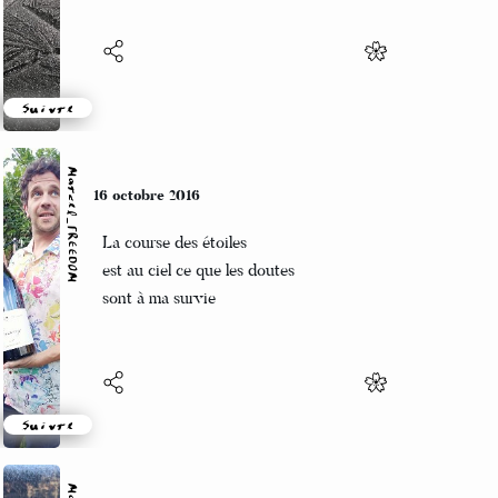
Suivre
Marcel_FREEDOM
13 octobre 2016
Street-art sur la neige
Herbes violettes éphémères
Anorak eighty's
Suivre