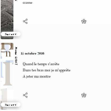
il y a trop de musique douce.
Suivre
Manu GINET
12 octobre 2016
A mesurer tout
Je perds les distances c'est fou
Bien ? D'être carré
Suivre