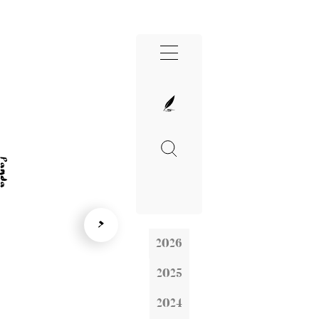
anda
Sophia
2026
2025
2024