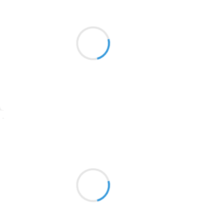
Sang vain
27 novembre 2024
2016
Songe échoué
1996
Sa mélodie m'envoûte
1990
Te reverrai-je
1981
1979
1965
Suivre
1963
Cthulhu Cru
1957
26 novembre 2024
1955
Debout dans tes yeux.
1951
Au creux de tes silences,
J'entends ton souffle.
1950
1947