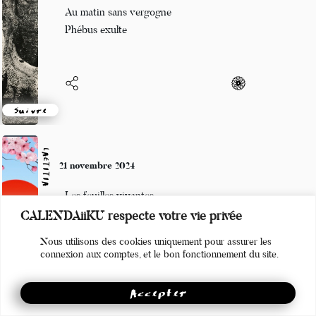
Le vent a hurlé,
Au matin sans vergogne
Phébus exulte
Suivre
LAETITIA
21 novembre 2024
Les feuilles vivantes
CALENDAiiKU respecte votre vie privée
Volent comme des oiseaux
Nous utilisons des cookies uniquement pour assurer les
Grâce au vent
connexion aux comptes, et le bon fonctionnement du site.
Accepter