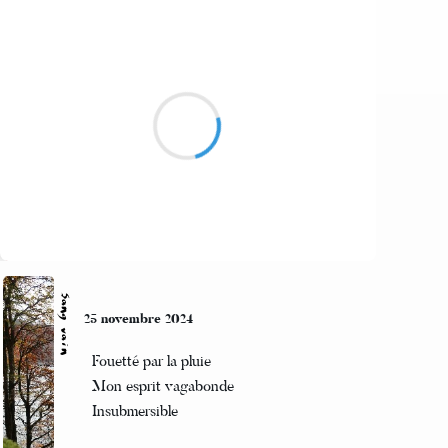
Poupettedu26
25 novembre 2024
Pluie, dans l'avenue
Soleil, caché dans mon coeur
Toi, boussole perdue
Suivre
Sang vain
25 novembre 2024
Fouetté par la pluie
Mon esprit vagabonde
Insubmersible