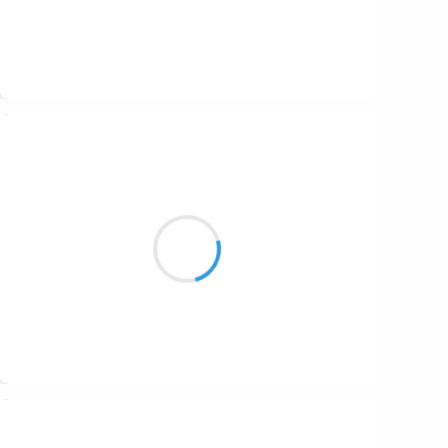
Suivre
MamiN’A
26 novembre 2024
Descendue très bas
Une horde de nuages
Impose sa loi
Suivre