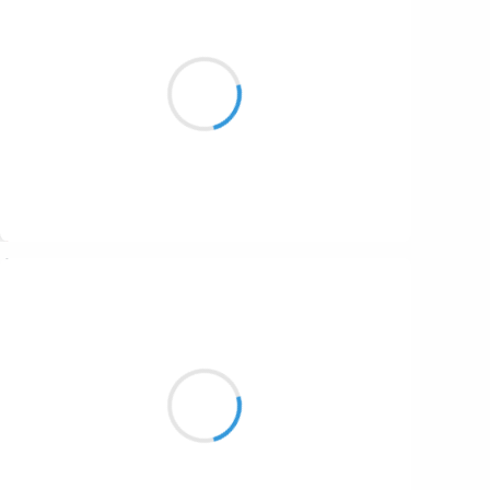
Marcel_FREEDOM
26 novembre 2024
Sous-bois, rigoles
Sur la cime, Éole
Tout me cajole
Suivre
Nick Mido
26 novembre 2024
Trésor souvenir
Des larmes qui font rire
Aux nouveaux chemins