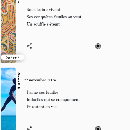
domiku
22 novembre 2024
Sous l’arbre vivant
Ses conquêtes, feuilles au vent
Un souffle s’éteint
Suivre
MamiN’A
22 novembre 2024
J’aime ces feuilles
Indociles qui se cramponnent
Et restent en vie