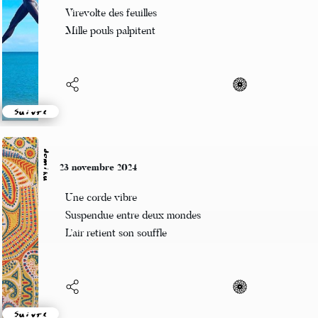
Ballet des oiseaux
Virevolte des feuilles
Mille pouls palpitent
Suivre
domiku
23 novembre 2024
Une corde vibre
Suspendue entre deux mondes
L’air retient son souffle