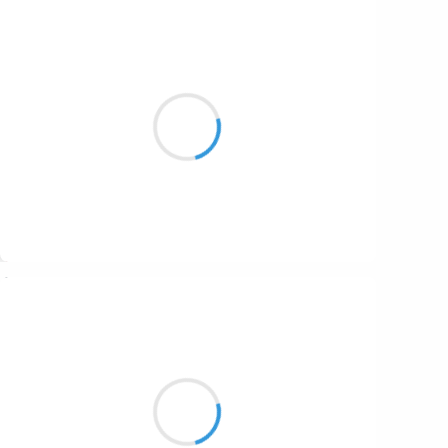
LAETITIA
26 novembre 2024
C’est tout en couleurs
Que la forêt annonce
Sa période de repos
Suivre
Vincent LECŒUR
26 novembre 2024
Vos mots qui dansent
Aux bar(re)s des Calendhaiikistes
Et mes maux passant…