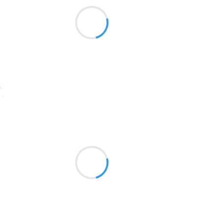
Nuages en trompe-l'oeil
1913
Dans le ring le climat chut
Au sol dur et sec
1903
1902
1899
Suivre
1897
1896
Poupettedu26
26 novembre 2024
1819
Le temps s'étire
1816
le jour et la nuit dansent
1798
chaleur buée puis noir
1783
1781