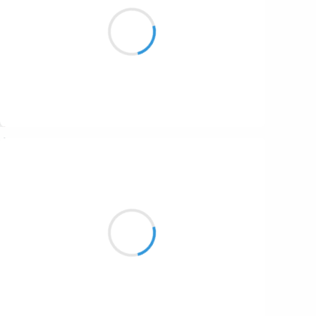
Mystérieux tunnel
Les péniches s'engouffrent
Au froid du matin
Suivre
Nick Mido
25 novembre 2024
Guidé par ton fil,
Rêveur, je me faufile
Dans l'amas stellaire.