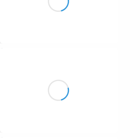
le chant des glaçons
Suivre
Grizzly
25 novembre 2024
Les deux vents, contraires,
se font face. L'un chasse l'autre,
il se prélasse !
Suivre