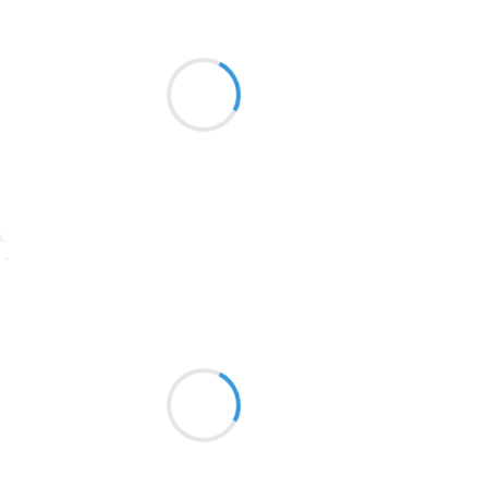
Naya
21 août 2024
2016
Cœur ouvert vulnérable
1996
Tendre fragilité
1990
Et aimer encore
1981
1979
1965
Suivre
1963
Catherine Devignard Bazus
1957
21 août 2024
1955
Travailler en coeur
1951
Avec les cigales chantantes
Et face à la mer
1950
1947