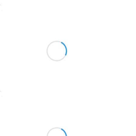
1774
Suivre
1770
Jean-Luc
1769
20 août 2024
1767
Les bras écartés
1764
Mon soleil d’amour crée
La danse en boubou
1762
1759
1758
Suivre
1757
1694
Katia
20 août 2024
1691
L'été enfermé
1689
Dans une carte postale