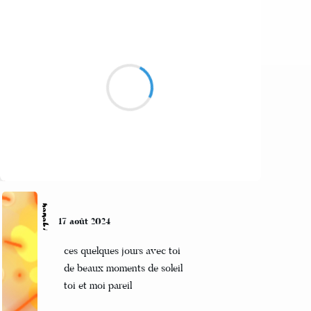
Jean-Luc
17 août 2024
Lune fière
Entre deux arc-en-ciel
Désire la nuit
Suivre
hanabi
17 août 2024
ces quelques jours avec toi
de beaux moments de soleil
toi et moi pareil