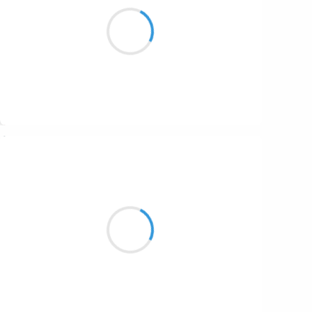
être à deux
pour affronter nos peurs
quand elles surgissent
Suivre
Vincent LECŒUR
19 août 2024
Depuis 7 h 20
Chaque seconde nouvelle
Est la première