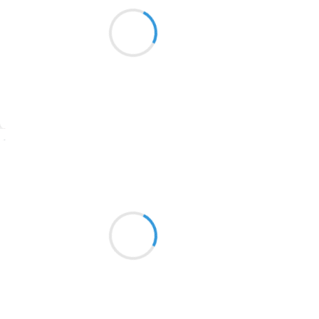
Une aile froissée
1913
Un déploiement à venir
pour le grand envol
1903
1902
1899
Suivre
1897
1896
Jean-Luc
21 août 2024
1819
Subite insomnie
1816
Volée par la berceuse
1798
D’un vent nocturne
1783
1781