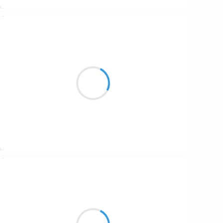
Suivre
Jean-Luc
18 août 2024
De sons et de sens
La forêt en mélodie
Évanescence
Suivre
Catherine Devignard Bazus
18 août 2024
Cliente de rêve
Ton besoin sera comblé