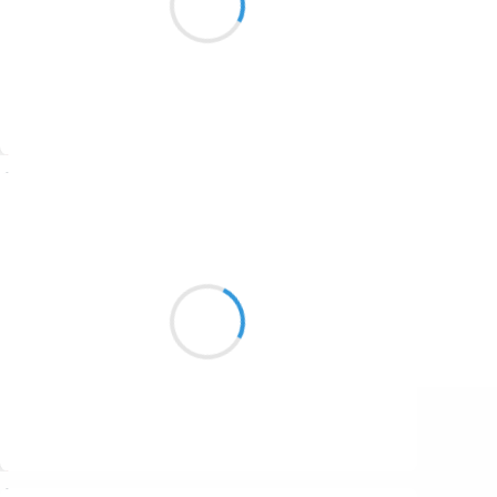
1687
En vélo-bonheur
1686
1684
1680
Suivre
1674
Naya
1672
20 août 2024
1663
Super lune, Lune Bleue
1523
Fait valser nos émotions
Nos cœurs amoureux
1499
Suivre