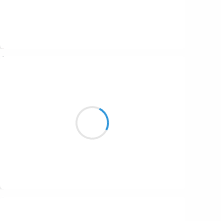
Suivre
Stofsuki
20 août 2024
Les cavaliers pointent
Des sabots le miroir mouillé
Du ciel couchant
Suivre