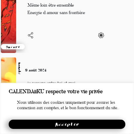
Écouter tes mots doux
Même loin être ensemble
Energie d amour sans frontière
Suivre
hanabi
9 août 2024
je ressens entre toi et moi
CALENDAiiKU respecte votre vie privée
ce va et vient d'énergie
Nous utilisons des cookies uniquement pour assurer les
ce doux ressac d'amour
connexion aux comptes, et le bon fonctionnement du site.
Accepter