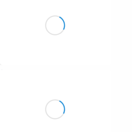
Grizzly
19 août 2024
coucou les haïkus
la prose me mange le cerveau
mais pas mon humeur
Suivre
Jean-Luc
19 août 2024
Quelques secondes
Un gros nuage accoste
La belle blonde