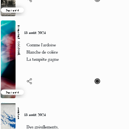
Suivre
Vincent LECŒUR
13 août 2024
Comme l’ardoise
Blanche de colère
La tempête gagne
Suivre
caneva
13 août 2024